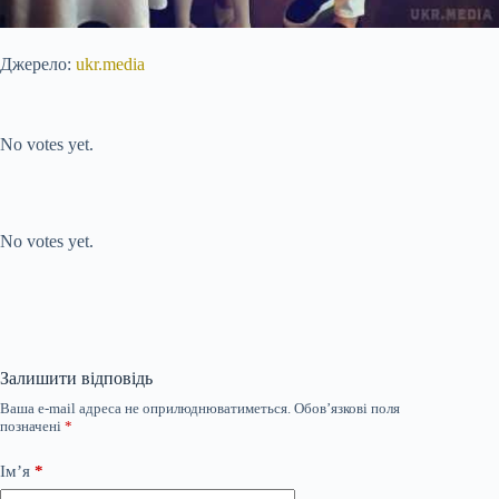
Джерело:
ukr.media
Submit Rating
Rate this item:
No votes yet.
Submit Rating
Rate this item:
No votes yet.
Залишити відповідь
Ваша e-mail адреса не оприлюднюватиметься.
Обов’язкові поля
позначені
*
Ім’я
*