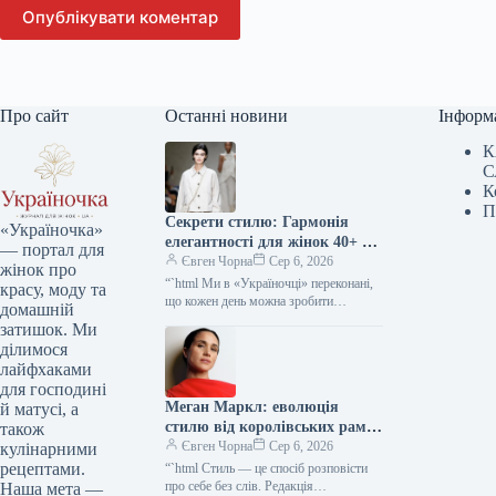
Опублікувати коментар
Про сайт
Останні новини
Інформ
К
С
К
П
Секрети стилю: Гармонія
«Україночка»
елегантності для жінок 40+ від
— портал для
топ-стилістки
Євген Чорна
Сер 6, 2026
жінок про
“`html Ми в «Україночці» переконані,
красу, моду та
що кожен день можна зробити
домашній
особливим, якщо додати до нього
затишок. Ми
трішки натхнення. Сьогодні ми
ділимося
розбираємося…
лайфхаками
для господині
Меган Маркл: еволюція
й матусі, а
стилю від королівських рамок
також
до тренду тихої розкоші
Євген Чорна
Сер 6, 2026
кулінарними
рецептами.
“`html Стиль — це спосіб розповісти
про себе без слів. Редакція
Наша мета —