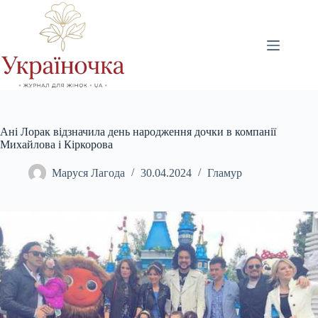
Перейти
до
вмісту
Ані Лорак відзначила день народження дочки в компанії
Михайлова і Кіркорова
Маруся Лагода
30.04.2024
Гламур