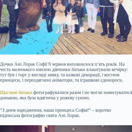
Дочки Ані Лорак Софії 9 червня виповнилося п’ять років. На
честь маленького ювілею дівчинки батьки влаштували вечірку:
тут був і торт у вигляді замку, та казкові декорації, і костюм
принцеси, і переодягнені аніматори, та іграшкові єдинороги.
Щасливі батьки
фотографувалися разом і не могли намилуватися
донькою, яка була вдягнена у рожеву сукню.
“З днем народження, наша принцеса Софія!“ – коротко
підписала фотографію свята Ані
Лорак.