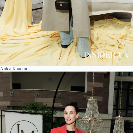
Аліса Каленюк