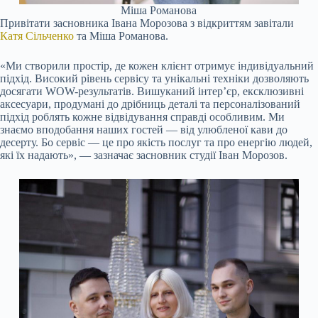
Міша Романова
Привітати засновника Івана Морозова з відкриттям завітали
Катя Сільченко
та Міша Романова.
«Ми створили простір, де кожен клієнт отримує індивідуальний
підхід. Високий рівень сервісу та унікальні техніки дозволяють
досягати WOW-результатів. Вишуканий інтер’єр, ексклюзивні
аксесуари, продумані до дрібниць деталі та персоналізований
підхід роблять кожне відвідування справді особливим. Ми
знаємо вподобання наших гостей — від улюбленої кави до
десерту. Бо сервіс — це про якість послуг та про енергію людей,
які їх надають», — зазначає засновник студії Іван Морозов.