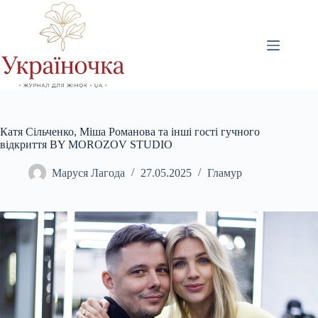
Перейти
до
вмісту
Катя Сільченко, Міша Романова та інші гості гучного
відкриття BY MOROZOV STUDIO
Маруся Лагода
27.05.2025
Гламур