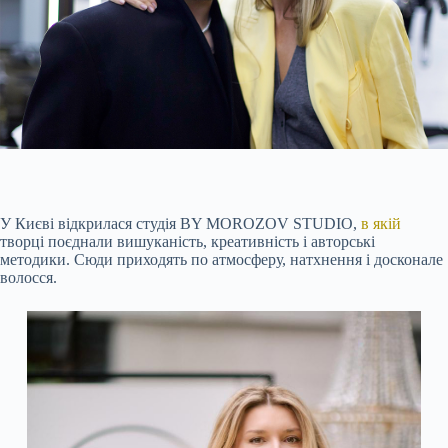
У Києві відкрилася студія BY MOROZOV STUDIO,
в якій
творці поєднали вишуканість, креативність і авторські
методики. Сюди приходять по атмосферу, натхнення і досконале
волосся.