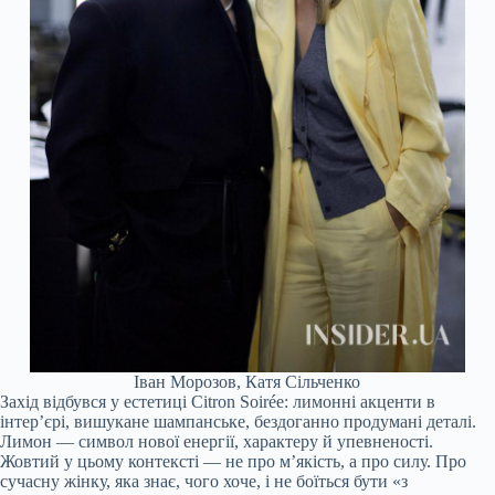
Іван Морозов, Катя Сільченко
Захід відбувся у естетиці Citron Soirée: лимонні акценти в
інтер’єрі, вишукане шампанське, бездоганно продумані деталі.
Лимон — символ нової енергії, характеру й упевненості.
Жовтий у цьому контексті — не про м’якість, а про силу. Про
сучасну жінку, яка знає, чого хоче, і не боїться бути «з