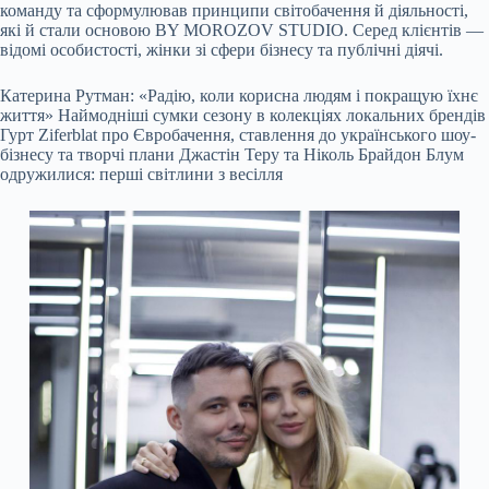
команду та сформулював принципи світобачення й діяльності,
які й стали основою BY MOROZOV STUDIO. Серед клієнтів —
відомі особистості, жінки зі сфери бізнесу та публічні діячі.
Катерина Рутман: «Радію, коли корисна людям і покращую їхнє
життя» Наймодніші сумки сезону в колекціях локальних брендів
Гурт Ziferblat про Євробачення, ставлення до українського шоу-
бізнесу та творчі плани Джастін Теру та Ніколь Брайдон Блум
одружилися: перші світлини з весілля