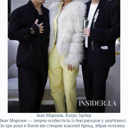
Іван Морозов, Катро Заубер
Іван Морозов — творча особистість із бекграундом у шоубізнесі.
За три роки в Києві він створив власний бренд, зібрав потужну