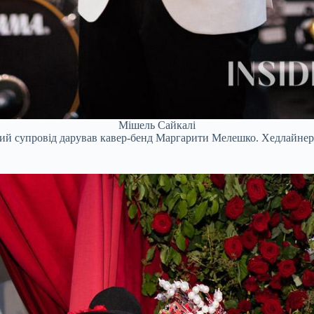
Мішель Сайкалі
ий супровід дарував кавер-бенд Маргарити Мелешко. Хедлайнеро