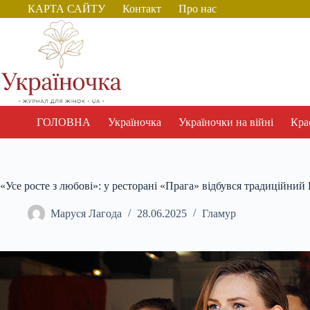
Перейти
КАРТА САЙТУ
Контакт
Про нас
до
вмісту
ГОЛОВНА
Україночка
Україночки на війні
Крас
«Усе росте з любові»: у ресторані «Прага» відбувся традиційний 
Маруся Лагода
28.06.2025
Гламур