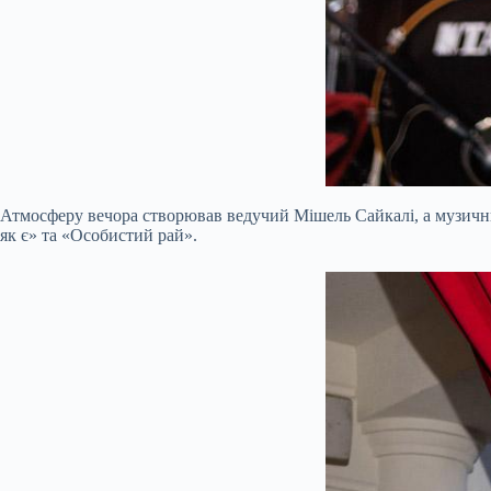
Атмосферу вечора створював ведучий Мішель Сайкалі, а музичн
як є» та «Особистий рай».