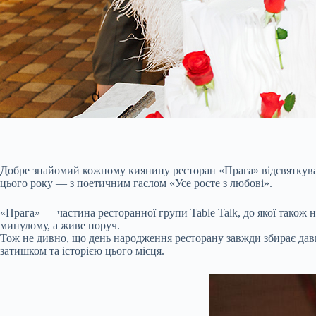
Добре знайомий кожному киянину ресторан «Прага» відсвяткував с
цього року — з поетичним гаслом «Усе росте з любові».
«Прага» — частина ресторанної групи Table Talk, до якої також 
минулому, а живе поруч.
Тож не дивно, що день народження ресторану завжди збирає давн
затишком та історією цього місця.