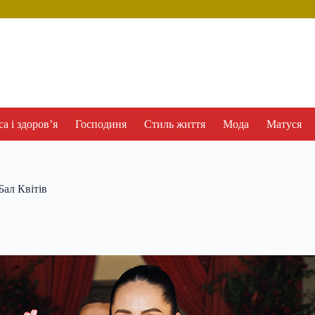
а і здоров’я
Господиня
Стиль життя
Мода
Матуся
Бал Квітів