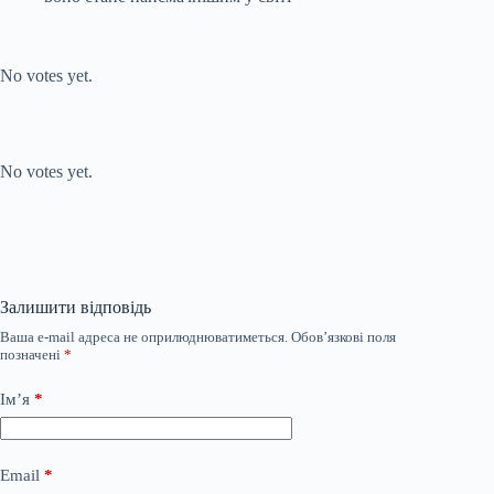
Submit Rating
Rate this item:
No votes yet.
Submit Rating
Rate this item:
No votes yet.
Залишити відповідь
Ваша e-mail адреса не оприлюднюватиметься.
Обов’язкові поля
позначені
*
Ім’я
*
Email
*