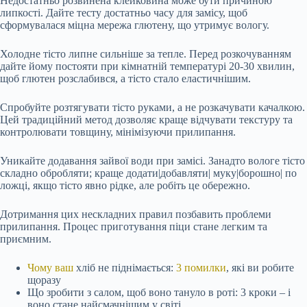
Недостатньо розвинена клейковина може бути причиною
липкості. Дайте тесту достатньо часу для замісу, щоб
сформувалася міцна мережа глютену, що утримує вологу.
Холодне тісто липне сильніше за тепле. Перед розкочуванням
дайте йому постояти при кімнатній температурі 20-30 хвилин,
щоб глютен розслабився, а тісто стало еластичнішим.
Спробуйте розтягувати тісто руками, а не розкачувати качалкою.
Цей традиційний метод дозволяє краще відчувати текстуру та
контролювати товщину, мінімізуючи прилипання.
Уникайте додавання зайвої води при замісі. Занадто вологе тісто
складно обробляти; краще додати|добавляти| муку|борошно| по
ложці, якщо тісто явно рідке, але робіть це обережно.
Дотримання цих нескладних правил позбавить проблеми
прилипання. Процес приготування піци стане легким та
приємним.
Чому ваш
хліб не піднімається:
3 помилки
, які ви робите
щоразу
Що зробити з салом, щоб воно тануло в роті: 3 кроки – і
воно стане найсмачнішим у світі