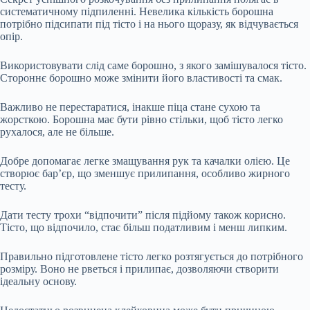
систематичному підпиленні. Невелика кількість борошна
потрібно підсипати під тісто і на нього щоразу, як відчувається
опір.
Використовувати слід саме борошно, з якого замішувалося тісто.
Стороннє борошно може змінити його властивості та смак.
Важливо не перестаратися, інакше піца стане сухою та
жорсткою. Борошна має бути рівно стільки, щоб тісто легко
рухалося, але не більше.
Добре допомагає легке змащування рук та качалки олією. Це
створює бар’єр, що зменшує прилипання, особливо жирного
тесту.
Дати тесту трохи “відпочити” після підйому також корисно.
Тісто, що відпочило, стає більш податливим і менш липким.
Правильно підготовлене тісто легко розтягується до потрібного
розміру. Воно не рветься і прилипає, дозволяючи створити
ідеальну основу.