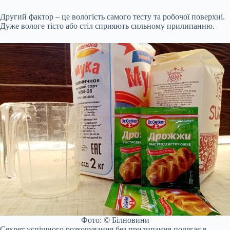
Другий фактор – це вологість самого тесту та робочої поверхні.
Дуже вологе тісто або стіл сприяють сильному прилипанню.
Фото: © Білновини
Секрет успішного розкочування без прилипання полягає в