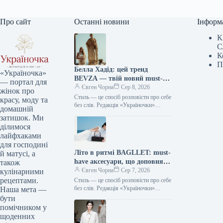
Про сайт
Останні новини
Інформ
К
С
К
П
Белла Хадід: цей тренд
«Україночка»
BEVZA — твій новий must-
— портал для
have сезону!
Євген Чорна
Сер 8, 2026
жінок про
Стиль — це спосіб розповісти про себе
красу, моду та
без слів. Редакція «Україночки»
домашній
уважно стежить за останніми
затишок. Ми
тенденціями, і сьогодні ми
ділимося
підготували…
лайфхаками
для господині
Літо в ритмі BAGLLET: must-
й матусі, а
have аксесуари, що доповнять
також
твій фешн-образ
Євген Чорна
Сер 7, 2026
кулінарними
рецептами.
Стиль — це спосіб розповісти про себе
без слів. Редакція «Україночки»
Наша мета —
уважно стежить за останніми
бути
тенденціями, і сьогодні ми
помічником у
підготували…
щоденних