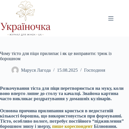
Перейти
до
вмісту
Чому тісто для піци прилипає і як це виправити: трюк із
борошном
Маруся Лагода
15.08.2025
Господиня
Розкочування тіста для піци перетворюється на муку, коли
воно вперто липне до столу та качалці. Знайома картина
часто викликає роздратування у домашніх кулінарів.
Основна причина прилипання криється в недостатній
кількості борошна, що використовується при формуванні.
Тісто, особливо вологе, потребує постійного “підживлення”
борошном знизу і зверху,
пише кореспондент
Білновини.