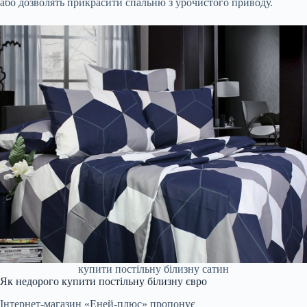
або дозволять прикрасити спальню з урочистого приводу.
купити постільну білизну сатин
Як недорого купити постільну білизну євро
Інтернет-магазин «Еней-плюс» пропонує