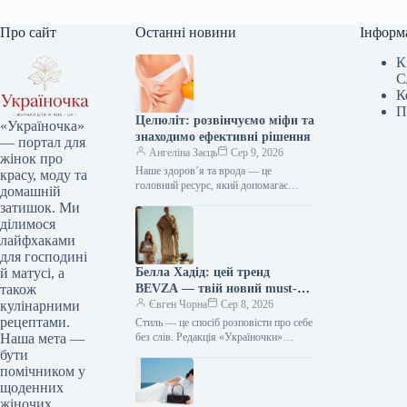
Про сайт
Останні новини
Інформ
К
С
К
П
Целюліт: розвінчуємо міфи та
«Україночка»
знаходимо ефективні рішення
— портал для
Ангеліна Заєць
Сер 9, 2026
жінок про
Наше здоров’я та врода — це
красу, моду та
головний ресурс, який допомагає
домашній
відчувати себе впевнено кожного дня.
затишок. Ми
Редакція «Україночки» підготувала
ділимося
для вас…
лайфхаками
для господині
Белла Хадід: цей тренд
й матусі, а
BEVZA — твій новий must-
також
have сезону!
Євген Чорна
Сер 8, 2026
кулінарними
рецептами.
Стиль — це спосіб розповісти про себе
без слів. Редакція «Україночки»
Наша мета —
уважно стежить за останніми
бути
тенденціями, і сьогодні ми
помічником у
підготували…
щоденних
жіночих