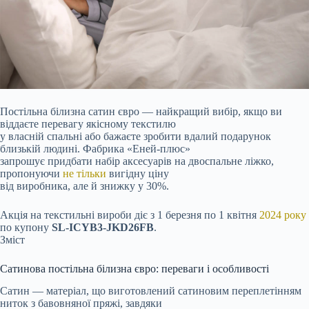
Постільна білизна сатин євро — найкращий вибір, якщо ви
віддаєте перевагу якісному текстилю
у власній спальні або бажаєте зробити вдалий подарунок
близькій людині. Фабрика «Еней-плюс»
запрошує придбати набір аксесуарів на двоспальне ліжко,
пропонуючи
не тільки
вигідну ціну
від виробника, але й знижку у 30%.
Акція на текстильні вироби діє з 1 березня по 1 квітня
2024 року
по купону
SL-ICYB3-JKD26FB
.
Зміст
Сатинова постільна білизна євро: переваги і особливості
Сатин — матеріал, що виготовлений сатиновим переплетінням
ниток з бавовняної пряжі, завдяки