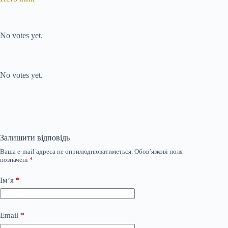
Submit Rating
Rate this item:
No votes yet.
Submit Rating
Rate this item:
No votes yet.
Залишити відповідь
Ваша e-mail адреса не оприлюднюватиметься.
Обов’язкові поля
позначені
*
Ім’я
*
Email
*