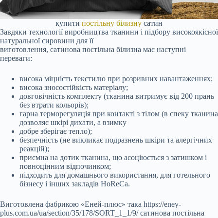
купити
постільну білизну
сатин
Завдяки технології виробництва тканини і підбору високоякісної
натуральної сировини для її
виготовлення, сатинова постільна білизна має наступні
переваги:
висока міцність текстилю при розривних навантаженнях;
висока зносостійкість матеріалу;
довговічність комплекту (тканина витримує від 200 прань
без втрати кольорів);
гарна терморегуляція при контакті з тілом (в спеку тканина
дозволяє шкірі дихати, а взимку
добре зберігає тепло);
безпечність (не викликає подразнень шкіри та алергічних
реакцій);
приємна на дотик тканина, що асоціюється з затишком і
повноцінним відпочинком;
підходить для домашнього використання, для готельного
бізнесу і інших закладів HoReCa.
Виготовлена фабрикою «Еней-плюс» така https://eney-
plus.com.ua/ua/section/35/178/SORT_1_1/9/ сатинова постільна