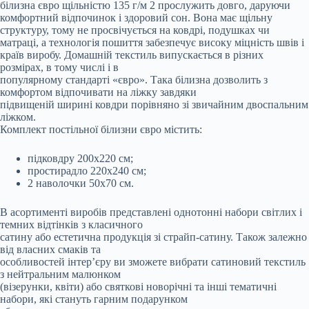
білизна євро щільністю 135 г/м 2 прослужить довго, даруючи
комфортний відпочинок і здоровий сон. Вона має щільну
структуру, тому не просвічується на ковдрі, подушках чи
матраці, а технологія пошиття забезпечує високу міцність швів і
країв виробу. Домашній текстиль випускається в різних
розмірах, в тому числі і в
популярному стандарті «євро». Така білизна дозволить з
комфортом відпочивати на ліжку завдяки
підвищеній ширині ковдри порівняно зі звичайним двоспальним
ліжком.
Комплект постільної білизни євро містить:
підковдру 200х220 см;
простирадло 220х240 см;
2 наволочки 50х70 см.
В асортименті виробів представлені однотонні набори світлих і
темних відтінків з класичного
сатину або естетична продукція зі страйп-сатину. Також залежно
від власних смаків та
особливостей інтер’єру ви зможете вибрати сатиновий текстиль
з нейтральним малюнком
(візерунки, квіти) або святкові новорічні та інші тематичні
набори, які стануть гарним подарунком