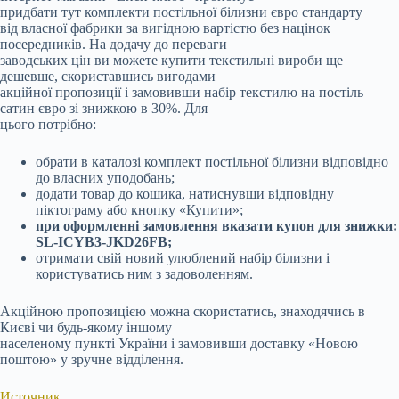
придбати тут комплекти постільної білизни євро стандарту
від власної фабрики за вигідною вартістю без націнок
посередників. На додачу до переваги
заводських цін ви можете купити текстильні вироби ще
дешевше, скориставшись вигодами
акційної пропозиції і замовивши набір текстилю на постіль
сатин євро зі знижкою в 30%. Для
цього потрібно:
обрати в каталозі комплект постільної білизни відповідно
до власних уподобань;
додати товар до кошика, натиснувши відповідну
піктограму або кнопку «Купити»;
при оформленні замовлення вказати купон для знижки:
SL-ICYB3-JKD26FB;
отримати свій новий улюблений набір білизни і
користуватись ним з задоволенням.
Акційною пропозицією можна скористатись, знаходячись в
Києві чи будь-якому іншому
населеному пункті України і замовивши доставку «Новою
поштою» у зручне відділення.
Источник