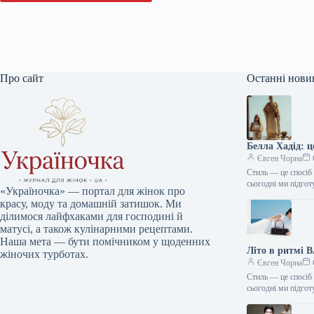
Про сайт
Останні нови
Белла Хадід: 
Євген Чорна
Стиль — це спосіб 
сьогодні ми підго
«Україночка» — портал для жінок про
красу, моду та домашній затишок. Ми
ділимося лайфхаками для господині й
матусі, а також кулінарними рецептами.
Наша мета — бути помічником у щоденних
Літо в ритмі 
жіночих турботах.
Євген Чорна
Стиль — це спосіб 
сьогодні ми підго