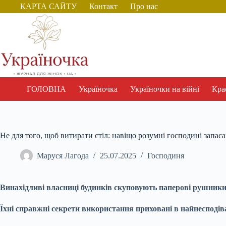
Перейти
КАРТА САЙТУ
Контакт
Про нас
до
вмісту
ГОЛОВНА
Україночка
Україночки на війні
Крас
Не для того, щоб витирати стіл: навіщо розумні господині зап
Маруся Лагода
25.07.2025
Господиня
Винахідливі власниці будинків скуповують паперові рушники 
Їхні справжні секрети використання приховані в найнесподі