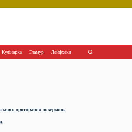
Кулінарка
Гламур
Лайфхаки
ального протирання поверхонь.
и.