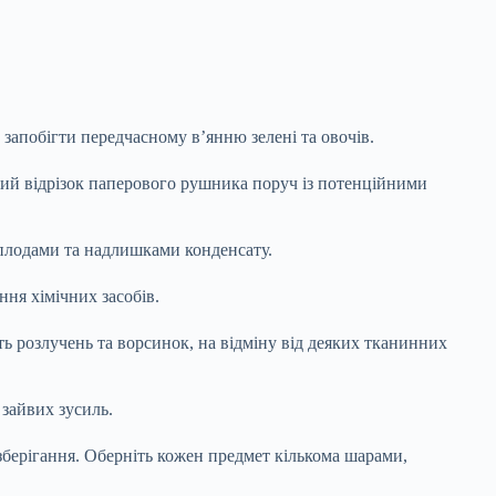
запобігти передчасному в’янню зелені та овочів.
кий відрізок паперового рушника поруч із потенційними
 плодами та надлишками конденсату.
ння хімічних засобів.
ь розлучень та ворсинок, на відміну від деяких тканинних
 зайвих зусиль.
зберігання. Оберніть кожен предмет кількома шарами,