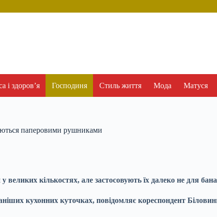
а і здоров’я
Господиня
Стиль життя
Мода
Матуся
асаються паперовими рушниками
у великих кількостях, але застосовують їх далеко не для бан
ваніших кухонних куточках, повідомляє кореспондент Біловин