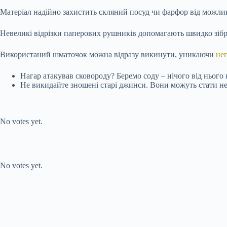
Матеріал надійно захистить скляний посуд чи фарфор від можлив
Невеликі відрізки паперових рушників допомагають швидко зіб
Використаний шматочок можна відразу викинути, уникаючи
не
Нагар атакував сковороду? Беремо соду – нічого від нього
Не викидайте зношені старі джинси. Вони можуть стати н
Submit Rating
Rate this item:
No votes yet.
Submit Rating
Rate this item:
No votes yet.