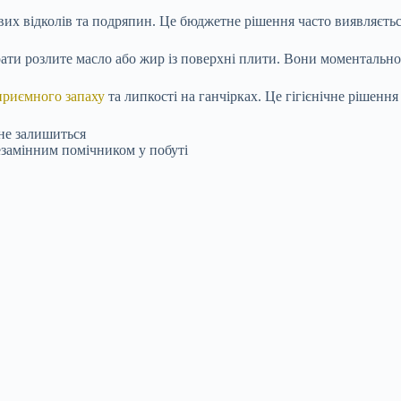
их відколів та подряпин. Це бюджетне рішення часто виявляєтьс
рати розлите масло або жир із поверхні плити. Вони моменталь
приємного запаху
та липкості на ганчірках. Це гігієнічне рішення
 не залишиться
езамінним помічником у побуті