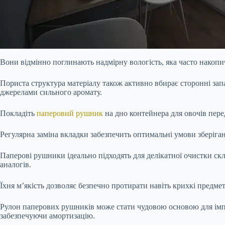
Вони відмінно поглинають надмірну вологість, яка часто накопич
Пориста структура матеріалу також активно вбирає сторонні за
джерелами сильного аромату.
Покладіть
паперовий рушник
на дно контейнера для овочів пер
Регулярна заміна вкладки забезпечить оптимальні умови зберіга
Паперові рушники ідеально підходять для делікатної очистки с
аналогів.
Їхня м’якість дозволяє безпечно протирати навіть крихкі предмет
Рулон паперових рушників може стати чудовою основою для імпр
забезпечуючи амортизацію.