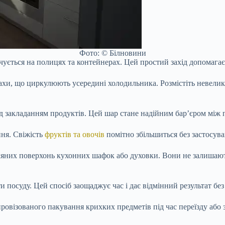
Фото: © Білновини
ується на полицях та контейнерах. Цей простий захід допомагає 
пахи, що циркулюють усередині холодильника. Розмістіть невели
ед закладанням продуктів. Цей шар стане надійним бар’єром між
ння. Свіжість
фруктів та овочів
помітно збільшиться без застосува
кляних поверхонь кухонних шафок або духовки. Вони не залишают
и посуду. Цей спосіб заощаджує час і дає відмінний результат без
овізованого пакування крихких предметів під час переїзду або 