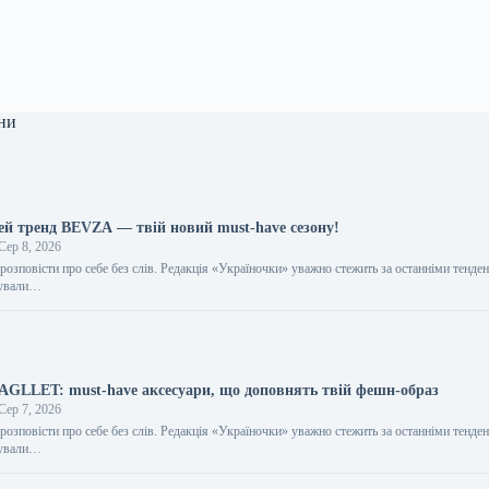
ни
цей тренд BEVZA — твій новий must-have сезону!
Сер 8, 2026
розповісти про себе без слів. Редакція «Україночки» уважно стежить за останніми тенден
тували…
BAGLLET: must-have аксесуари, що доповнять твій фешн-образ
Сер 7, 2026
розповісти про себе без слів. Редакція «Україночки» уважно стежить за останніми тенден
тували…