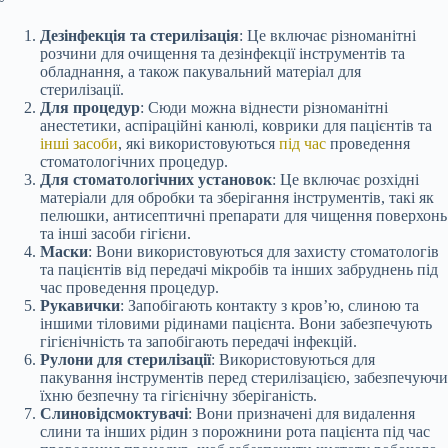
Дезінфекція та стерилізація
: Це включає різноманітні
розчини для очищення та дезінфекції інструментів та
обладнання, а також пакувальний матеріал для
стерилізації.
Для процедур
: Сюди можна віднести різноманітні
анестетики, аспіраційні канюлі, коврики для пацієнтів та
інші засоби
, які використовуються
під час
проведення
стоматологічних процедур.
Для стоматологічних установок
: Це включає розхідні
матеріали для обробки та зберігання інструментів, такі як
пелюшки, антисептичні препарати для чищення поверхонь
та інші засоби гігієни.
Маски
: Вони використовуються для захисту стоматологів
та пацієнтів від передачі мікробів та інших забруднень під
час проведення процедур.
Рукавички
: Запобігають контакту з кров’ю, слиною та
іншими тіловими рідинами пацієнта. Вони забезпечують
гігієнічність та запобігають передачі інфекцій.
Рулони для стерилізації
: Використовуються для
пакування інструментів перед стерилізацією, забезпечуючи
їхню безпечну та гігієнічну зберіганість.
Слиновідсмоктувачі
: Вони призначені для видалення
слини та інших рідин з порожнини рота пацієнта під час