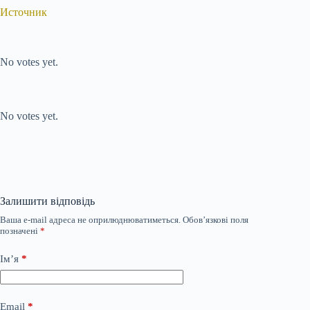
Источник
Submit Rating
Rate this item:
No votes yet.
Submit Rating
Rate this item:
No votes yet.
Залишити відповідь
Ваша e-mail адреса не оприлюднюватиметься.
Обов’язкові поля
позначені
*
Ім’я
*
Email
*