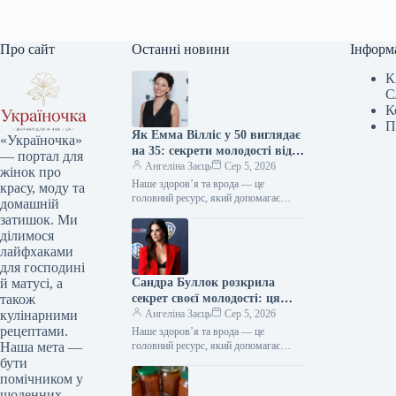
Про сайт
Останні новини
Інформ
К
С
К
П
Як Емма Вілліс у 50 виглядає
«Україночка»
на 35: секрети молодості від
— портал для
зірки
Ангеліна Заєць
Сер 5, 2026
жінок про
Наше здоров’я та врода — це
красу, моду та
головний ресурс, який допомагає
домашній
відчувати себе впевнено кожного дня.
затишок. Ми
Редакція «Україночки» підготувала
ділимося
для вас…
лайфхаками
для господині
Сандра Буллок розкрила
й матусі, а
секрет своєї молодості: ця
також
звичка дивує світ
Ангеліна Заєць
Сер 5, 2026
кулінарними
рецептами.
Наше здоров’я та врода — це
головний ресурс, який допомагає
Наша мета —
відчувати себе впевнено кожного дня.
бути
Редакція «Україночки» підготувала
помічником у
для вас…
щоденних