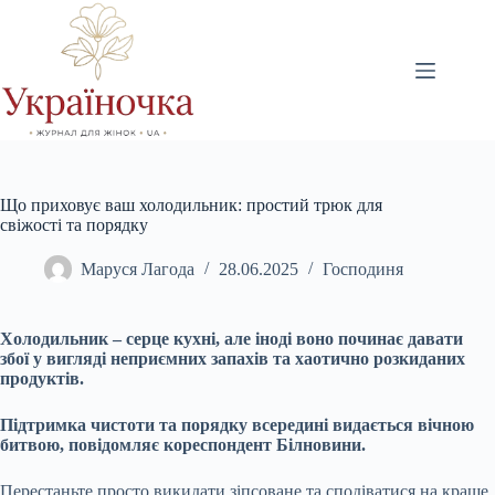
Перейти
до
вмісту
Що приховує ваш холодильник: простий трюк для
свіжості та порядку
Маруся Лагода
28.06.2025
Господиня
Холодильник – серце кухні, але іноді воно починає давати
збої у вигляді неприємних запахів та хаотично розкиданих
продуктів.
Підтримка чистоти та порядку всередині видається вічною
битвою, повідомляє кореспондент Білновини.
Перестаньте просто викидати зіпсоване та сподіватися на краще.