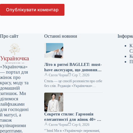
Опублікувати коментар
Про сайт
Останні новини
Інформ
К
С
К
П
Літо в ритмі BAGLLET: must-
«Україночка»
have аксесуари, що доповнять
— портал для
твій фешн-образ
Євген Чорна
Сер 7, 2026
жінок про
Стиль — це спосіб розповісти про себе
красу, моду та
без слів. Редакція «Україночки»
домашній
уважно стежить за останніми
затишок. Ми
тенденціями, і сьогодні ми
ділимося
підготували…
лайфхаками
для господині
Секрети стилю: Гармонія
й матусі, а
елегантності для жінок 40+ від
також
топ-стилістки
Євген Чорна
Сер 6, 2026
кулінарними
рецептами.
“`html Ми в «Україночці» переконані,