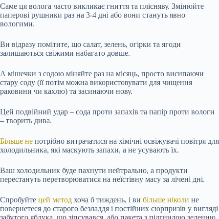
Саме ця волога часто викликає гниття та плісняву. Змінюйте
паперові рушники раз на 3-4 дні або вони стануть явно
вологими.
Ви відразу помітите, що салат, зелень, огірки та ягоди
залишаються свіжими набагато довше.
А мішечки з содою міняйте раз на місяць, просто висипаючи
стару соду (її потім можна використовувати для чищення
раковини чи кахлю) та засинаючи нову.
Цей подвійний удар – сода проти запахів та папір проти вологи
– творить дива.
Більше не
потрібно витрачатися на хімічні освіжувачі повітря для
холодильника, які маскують запахи, а не усувають їх.
Ваш холодильник буде пахнути нейтрально, а продукти
перестануть перетворюватися на неїстівну масу за лічені дні.
Спробуйте
цей метод
хоча б тиждень, і ви
більше ніколи
не
повернетеся до старого безладдя і постійних сюрпризів у вигляді
забутого яблука, що зіпсувався, або пакета з підгнилою зеленню