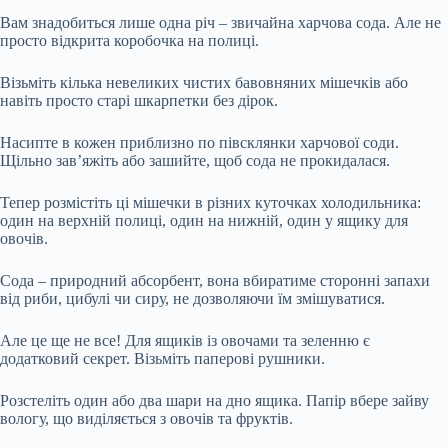
Вам знадобиться лише одна річ – звичайна харчова сода. Але не
просто відкрита коробочка на полиці.
Візьміть кілька невеликих чистих бавовняних мішечків або
навіть просто старі шкарпетки без дірок.
Насипте в кожен приблизно по півсклянки харчової соди.
Щільно зав’яжіть або зашийте, щоб сода не прокидалася.
Тепер розмістіть ці мішечки в різних куточках холодильника:
один на верхній полиці, один на нижній, один у ящику для
овочів.
Сода – природний абсорбент, вона вбиратиме сторонні запахи
від риби, цибулі чи сиру, не дозволяючи їм змішуватися.
Але це ще не все! Для ящиків із овочами та зеленню є
додатковий секрет. Візьміть паперові рушники.
Розстеліть один або два шари на дно ящика. Папір вбере зайву
вологу, що виділяється з овочів та фруктів.