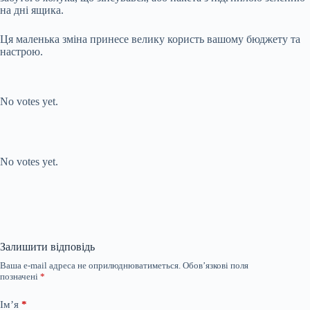
на дні ящика.
Ця маленька зміна принесе велику користь вашому бюджету та
настрою.
Submit Rating
Rate this item:
No votes yet.
Submit Rating
Rate this item:
No votes yet.
Залишити відповідь
Ваша e-mail адреса не оприлюднюватиметься.
Обов’язкові поля
позначені
*
Ім’я
*