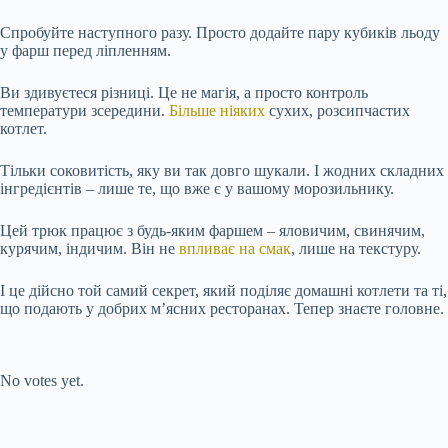
Спробуйте наступного разу. Просто додайте пару кубиків льоду
у фарш перед ліпленням.
Ви здивуєтеся різниці. Це не магія, а просто контроль
температури зсередини.
Більше ніяких
сухих, розсипчастих
котлет.
Тільки соковитість, яку ви так довго шукали. І жодних складних
інгредієнтів – лише те, що вже є у вашому морозильнику.
Цей трюк працює з будь-яким фаршем – яловичим, свинячим,
курячим, індичим. Він не
впливає на смак
, лише на текстуру.
І це дійсно той самий секрет, який поділяє домашні котлети та ті,
що подають у добрих м’ясних ресторанах. Тепер знаєте головне.
Submit Rating
Rate this item:
No votes yet.
Submit Rating
Rate this item: