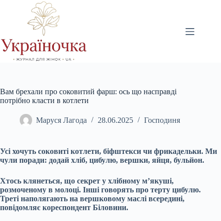
Перейти
до
вмісту
Вам брехали про соковитий фарш: ось що насправді
потрібно класти в котлети
Маруся Лагода
28.06.2025
Господиня
Усі хочуть соковиті котлети, біфштекси чи фрикадельки. Ми
чули поради: додай хліб, цибулю, вершки, яйця, бульйон.
Хтось клянеться, що секрет у хлібному м’якуші,
розмоченому в молоці. Інші говорять про терту цибулю.
Треті наполягають на вершковому маслі всередині,
повідомляє кореспондент Біловини.