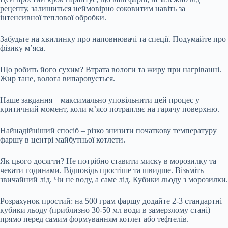
рецепту, залишиться неймовірно соковитим навіть за
інтенсивної теплової обробки.
Забудьте на хвилинку про наповнювачі та спеції. Подумайте про
фізику м’яса.
Що робить його сухим? Втрата вологи та жиру при нагріванні.
Жир тане, волога випаровується.
Наше завдання – максимально уповільнити цей процес у
критичний момент, коли м’ясо потрапляє на гарячу поверхню.
Найнадійніший спосіб – різко знизити початкову температуру
фаршу в центрі майбутньої котлети.
Як цього досягти? Не потрібно ставити миску в морозилку та
чекати годинами. Відповідь простіше та швидше. Візьміть
звичайний лід. Чи не воду, а саме лід. Кубики льоду з морозилки.
Розрахунок простий: на 500 грам фаршу додайте 2-3 стандартні
кубики льоду (приблизно 30-50 мл води в замерзлому стані)
прямо перед самим формуванням котлет або тефтелів.