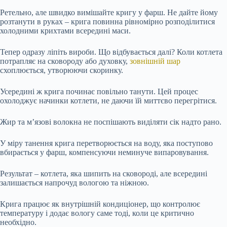
Ретельно, але швидко вимішайте кригу у фарш. Не дайте йому
розтанути в руках – крига повинна рівномірно розподілитися
холодними крихтами всередині маси.
Тепер одразу ліпіть вироби. Що відбувається далі? Коли котлета
потрапляє на сковороду або духовку,
зовнішній шар
схоплюється, утворюючи скоринку.
Усередині ж крига починає повільно танути. Цей процес
охолоджує начинки котлети, не даючи їй миттєво перегрітися.
Жир та м’язові волокна не поспішають виділяти сік надто рано.
У міру танення крига перетворюється на воду, яка поступово
вбирається у фарш, компенсуючи неминуче випаровування.
Результат – котлета, яка шипить на сковороді, але всередині
залишається напрочуд вологою та ніжною.
Крига працює як внутрішній кондиціонер, що контролює
температуру і додає вологу саме тоді, коли це критично
необхідно.