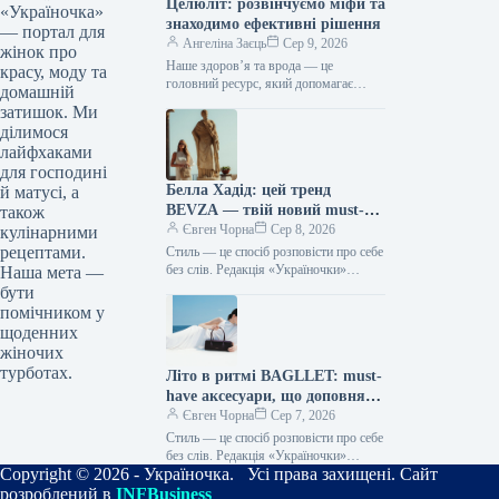
Целюліт: розвінчуємо міфи та
«Україночка»
знаходимо ефективні рішення
— портал для
Ангеліна Заєць
Сер 9, 2026
жінок про
Наше здоров’я та врода — це
красу, моду та
головний ресурс, який допомагає
домашній
відчувати себе впевнено кожного дня.
затишок. Ми
Редакція «Україночки» підготувала
ділимося
для вас…
лайфхаками
для господині
Белла Хадід: цей тренд
й матусі, а
BEVZA — твій новий must-
також
have сезону!
Євген Чорна
Сер 8, 2026
кулінарними
рецептами.
Стиль — це спосіб розповісти про себе
без слів. Редакція «Україночки»
Наша мета —
уважно стежить за останніми
бути
тенденціями, і сьогодні ми
помічником у
підготували…
щоденних
жіночих
турботах.
Літо в ритмі BAGLLET: must-
have аксесуари, що доповнять
твій фешн-образ
Євген Чорна
Сер 7, 2026
Стиль — це спосіб розповісти про себе
без слів. Редакція «Україночки»
Copyright © 2026 - Україночка. Усі права захищені. Сайт
уважно стежить за останніми
тенденціями, і сьогодні ми
розроблений в
INFBusiness