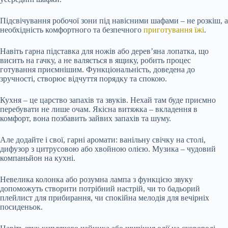
Підсвічування робочої зони під навісними шафами – не розкіш, а
необхідність комфортного та безпечного
приготування їжі
.
Навіть гарна підставка для ножів або дерев’яна лопатка, що
висить на гачку, а не валяється в ящику, робить процес
готування приємнішим. Функціональність, доведена до
зручності, створює відчуття порядку та спокою.
Кухня – це царство запахів та звуків. Нехай там буде приємно
перебувати не лише очам. Якісна витяжка – вкладення в
комфорт, вона позбавить зайвих запахів та шуму.
Але додайте і свої, гарні аромати: ванільну свічку на столі,
дифузор з цитрусовою або хвойною олією. Музика – чудовий
компаньйон на кухні.
Невелика колонка або розумна лампа з функцією звуку
допоможуть створити потрібний настрій, чи то бадьорий
плейлист для прибирання, чи спокійна мелодія для вечірніх
посиденьок.