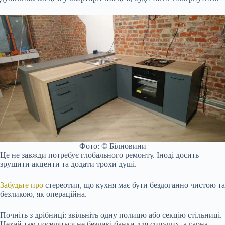
Фото: © Білновини
Це не завжди потребує глобального ремонту. Іноді досить
зрушити акценти та додати трохи душі.
Забудьте про
стереотип, що кухня має бути бездоганно чистою та
безликою, як операційна.
Почніть з дрібниці: звільніть одну полицю або секцію стільниці.
Нехай там поселяться не безликі банки для сипучих, а гарна