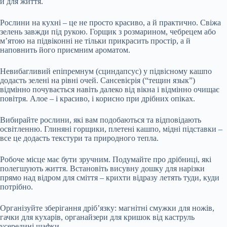
й для життя.
Рослини на кухні – це не просто красиво, а й практично. Свіжа
зелень завжди під рукою. Горщик з розмарином, чебрецем або
м’ятою на підвіконні не тільки прикрасить простір, а й
наповнить його приємним ароматом.
Невибагливий епіпремнум (сциндапсус) у підвісному кашпо
додасть зелені на рівні очей. Сансевієрія (“тещин язык”)
відмінно почувається навіть далеко від вікна і відмінно очищає
повітря. Алое – і красиво, і корисно при дрібних опіках.
Вибирайте рослини, які вам подобаються та відповідають
освітленню. Глиняні горщики, плетені кашпо, мідні підставки –
все це додасть текстури та природного тепла.
Робоче місце має бути зручним. Подумайте про дрібниці, які
полегшують життя. Встановіть висувну дошку для нарізки
прямо над відром для сміття – крихти відразу летять туди, куди
потрібно.
Організуйте зберігання дріб’язку: магнітні смужки для ножів,
гачки для кухарів, органайзери для кришок від каструль
усередині шафки.