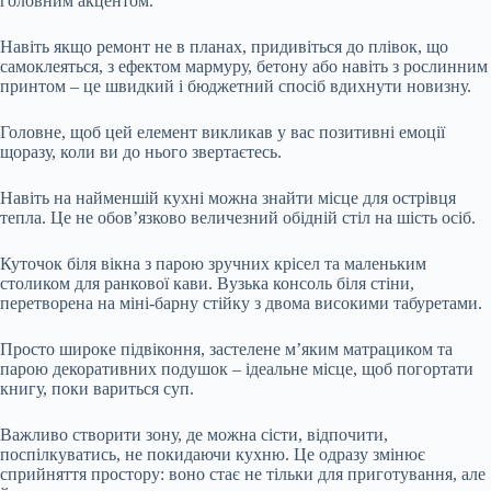
головним акцентом.
Навіть якщо ремонт не в планах, придивіться до плівок, що
самоклеяться, з ефектом мармуру, бетону або навіть з рослинним
принтом – це швидкий і бюджетний спосіб вдихнути новизну.
Головне, щоб цей елемент викликав у вас позитивні емоції
щоразу, коли ви до нього звертаєтесь.
Навіть на найменшій кухні можна знайти місце для острівця
тепла. Це не обов’язково величезний обідній стіл на шість осіб.
Куточок біля вікна з парою зручних крісел та маленьким
столиком для ранкової кави. Вузька консоль біля стіни,
перетворена на міні-барну стійку з двома високими табуретами.
Просто широке підвіконня, застелене м’яким матрациком та
парою декоративних подушок – ідеальне місце, щоб погортати
книгу, поки вариться суп.
Важливо створити зону, де можна сісти, відпочити,
поспілкуватись, не покидаючи кухню. Це одразу змінює
сприйняття простору: воно стає не тільки для приготування, але