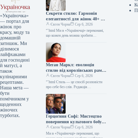
К
П
Секрети стилю: Гармонія
«Україночка»
елегантності для жінок 40+ від
— портал для
топ-стилістки
Євген Чорна
Сер 6, 2026
жінок про
“`html Ми в «Україночці» переконані,
красу, моду та
що кожен день можна зробити
домашній
особливим, якщо додати до нього
затишок. Ми
трішки натхнення. Сьогодні ми
ділимося
розбираємося…
лайфхаками
для господині
Меган Маркл: еволюція
й матусі, а
стилю від королівських рамок
також
до тренду тихої розкоші
Євген Чорна
Сер 6, 2026
кулінарними
рецептами.
“`html Стиль — це спосіб розповісти
про себе без слів. Редакція
Наша мета —
«Україночки» уважно стежить за
бути
останніми тенденціями, і сьогодні
помічником у
ми…
щоденних
жіночих
турботах.
Герцогиня Софі: Мистецтво
повернення культового бобу
90-х у новій грані розкішної
Євген Чорна
Сер 6, 2026
гармонії
Ми в «Україночці» переконані, що