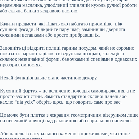
керамічна маслянка, улюблений глиняний кухоль ручної роботи
або скляна банка з яскравою пастою.
Бачити предмети, які тішать око набагато приємніше, ніж
суцільні фасади. Відкрийте пару шаф, замінивши дверцята
скляними вставками або просто прибравши їх.
Заповніть ці відкриті полиці гарним посудом, який не соромно
показати: чаркою тарілок з візерунком по краю, колекцією
склянок незвичайної форми, баночками зі спеціями в однакових
прозорих ємностях.
Нехай функціональне стане частиною декору.
Кухонний фартух – це величезне поле для самовираження, а не
просто захист стіни. Замість стандартної скляної панелі або
кахлю “під усіх” оберіть щось, що говорить саме про вас.
Це може бути плитка з яскравим геометричним візерунком лише
на невеликій ділянці над раковиною або варильною панеллю.
Або панель із натурального каменю з прожилками, яка стане