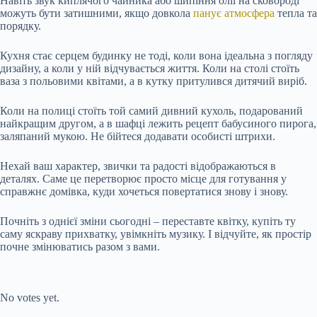
Навіть звук киплячого чайника або шипіння олії на сковороді
можуть бути затишними, якщо довкола
панує атмосфера
тепла та
порядку.
Кухня стає серцем будинку не тоді, коли вона ідеальна з погляду
дизайну, а коли у ній відчувається життя. Коли на столі стоїть
ваза з польовими квітами, а в кутку притулився дитячий виріб.
Коли на полиці стоїть той самий дивний кухоль, подарований
найкращим другом, а в шафці лежить рецепт бабусиного пирога,
заляпаний мукою. Не бійтеся додавати особисті штрихи.
Нехай ваш характер, звички та радості відображаються в
деталях. Саме це перетворює просто місце для готування у
справжнє домівка, куди хочеться повертатися знову і знову.
Почніть з однієї зміни сьогодні – переставте квітку, купіть ту
саму яскраву прихватку, увімкніть музику. І відчуйте, як простір
почне змінюватись разом з вами.
Submit Rating
Rate this item:
No votes yet.