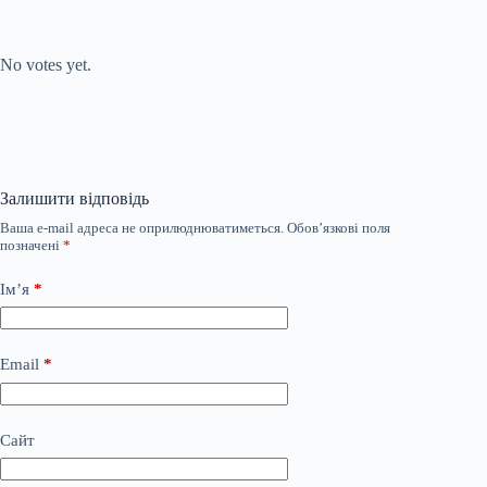
Submit Rating
Rate this item:
No votes yet.
Залишити відповідь
Ваша e-mail адреса не оприлюднюватиметься.
Обов’язкові поля
позначені
*
Ім’я
*
Email
*
Сайт