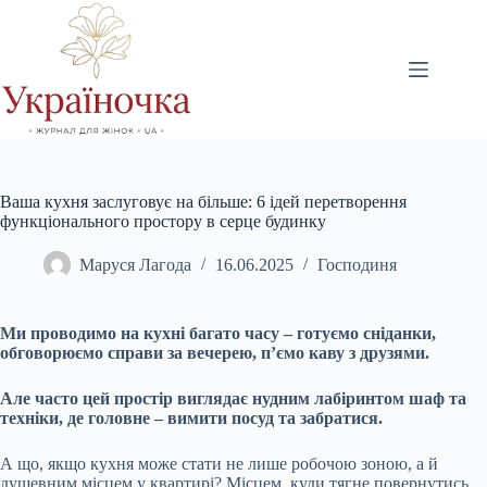
Перейти
до
вмісту
Ваша кухня заслуговує на більше: 6 ідей перетворення
функціонального простору в серце будинку
Маруся Лагода
16.06.2025
Господиня
Ми проводимо на кухні багато часу – готуємо сніданки,
обговорюємо справи за вечерею, п’ємо каву з друзями.
Але часто цей простір виглядає нудним лабіринтом шаф та
техніки, де головне – вимити посуд та забратися.
А що, якщо кухня може стати не лише робочою зоною, а й
душевним місцем у квартирі? Місцем, куди тягне повернутись.