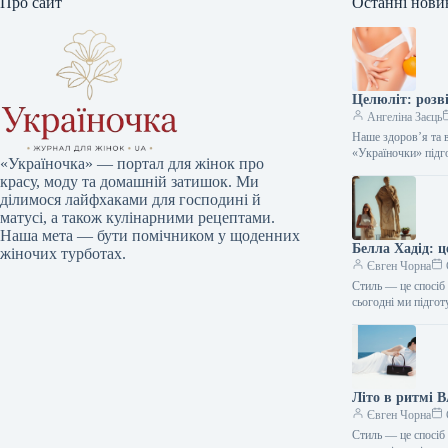
Про сайт
Останні нови
Целюліт: розв
Ангеліна Заєць
Наше здоров’я та 
«Україночки» підг
«Україночка» — портал для жінок про
красу, моду та домашній затишок. Ми
ділимося лайфхаками для господині й
матусі, а також кулінарними рецептами.
Наша мета — бути помічником у щоденних
Белла Хадід: 
жіночих турботах.
Євген Чорна
Стиль — це спосіб 
сьогодні ми підго
Літо в ритмі 
Євген Чорна
Стиль — це спосіб 