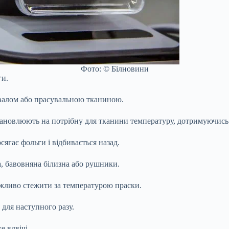
Фото: © Білновини
ги.
валом або прасувальною тканиною.
ановлюють на потрібну для тканини температуру, дотримуючись 
сягає фольги і відбивається назад.
, бавовняна білизна або рушники.
ажливо стежити за температурою праски.
 для наступного разу.
е вдвічі.