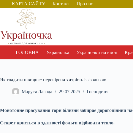
Перейти
КАРТА САЙТУ
Контакт
Про нас
до
вмісту
ГОЛОВНА
Україночка
Україночки на війні
Крас
Як гладити швидше: перевірена хитрість із фольгою
Маруся Лагода
29.07.2025
Господиня
Монотонне прасування гори білизни забирає дорогоцінний ча
Секрет криється в здатності фольги відбивати тепло.