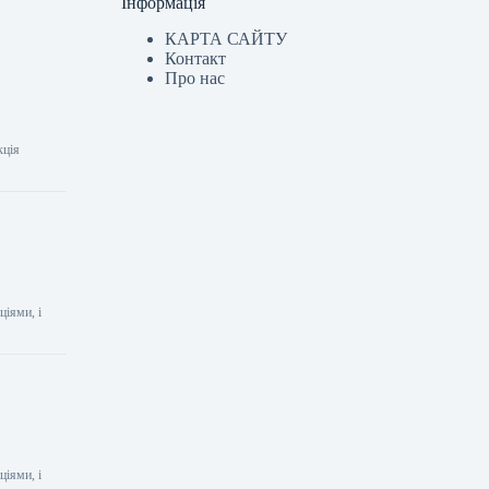
Інформація
КАРТА САЙТУ
Контакт
Про нас
кція
ціями, і
ціями, і