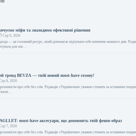
ни
інчуємо міфи та знаходимо ефективні рішення
Сер 9, 2026
врода — це головний ресурс, який допомагає відчувати себе впевнено кожного дня. Реда
отувала для вас…
цей тренд BEVZA — твій новий must-have сезону!
Сер 8, 2026
розповісти про себе без слів. Редакція «Україночки» уважно стежить за останніми тенден
тували…
BAGLLET: must-have аксесуари, що доповнять твій фешн-образ
Сер 7, 2026
розповісти про себе без слів. Редакція «Україночки» уважно стежить за останніми тенден