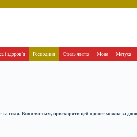
а і здоров’я
Господиня
Стиль життя
Мода
Матуся
с та сили. Виявляється, прискорити цей процес можна за доп