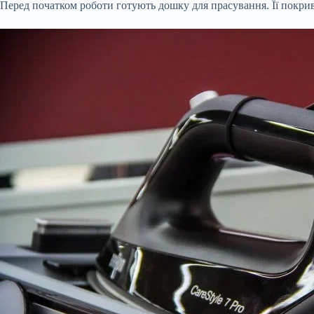
Перед початком роботи готують дошку для прасування. Її покр