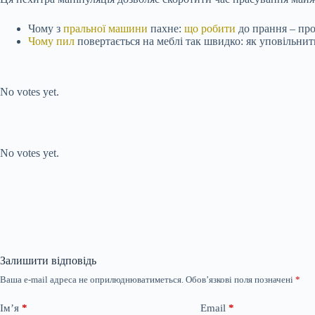
Чому з
пральної машини
пахне:
що робити
до прання – прос
Чому пил
повертається на меблі так швидко: як уповільни
Submit Rating
Rate this item:
No votes yet.
Submit Rating
Rate this item:
No votes yet.
Залишити відповідь
Ваша e-mail адреса не оприлюднюватиметься.
Обов’язкові поля позначені
*
Ім’я
*
Email
*