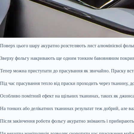
Поверх цього шару акуратно розстеляють лист алюмінієвої фоль
Зверху фольгу накривають ще одним тонким бавовняним покри
Тепер можна приступати до прасування як звичайно. Праску вст
Під час прасування тепло від праски проходить через тканину, до
Особливо помітний ефект на щільних тканинах, таких як джинса
На тонких або делікатних тканинах результат теж добрий, але в
Після закінчення роботи фольгу акуратно знімають і прибирають
Ця нехитра маніпуляція дозволяє скоротити час прасування майж