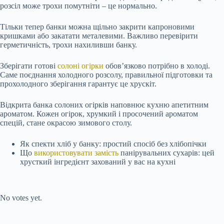
розсіл може трохи помутніти – це нормально.
Тільки тепер банки можна щільно закрити капроновими
кришками або закатати металевими. Важливо перевірити
герметичність, трохи нахиливши банку.
Зберігати готові
солоні огірки
обов’язково потрібно в холоді.
Саме поєднання холодного розсолу, правильної підготовки та
прохолодного зберігання гарантує це хрускіт.
Відкрита банка солоних огірків наповнює кухню апетитним
ароматом. Кожен огірок, хрумкий і просочений ароматом
спецій, стане окрасою зимового столу.
Як спекти хліб у банку: простий спосіб без хлібопічки
Що
використовувати замість
панірувальних сухарів: цей
хрусткий інгредієнт захований у вас на кухні
Submit Rating
Rate this item:
No votes yet.