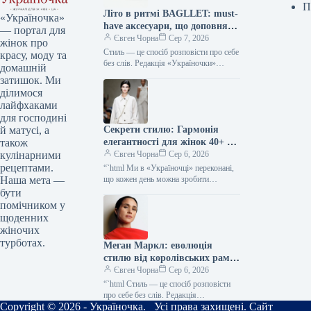
П
Літо в ритмі BAGLLET: must-
«Україночка»
have аксесуари, що доповнять
— портал для
твій фешн-образ
Євген Чорна
Сер 7, 2026
жінок про
Стиль — це спосіб розповісти про себе
красу, моду та
без слів. Редакція «Україночки»
домашній
уважно стежить за останніми
затишок. Ми
тенденціями, і сьогодні ми
ділимося
підготували…
лайфхаками
для господині
Секрети стилю: Гармонія
й матусі, а
елегантності для жінок 40+ від
також
топ-стилістки
Євген Чорна
Сер 6, 2026
кулінарними
рецептами.
“`html Ми в «Україночці» переконані,
що кожен день можна зробити
Наша мета —
особливим, якщо додати до нього
бути
трішки натхнення. Сьогодні ми
помічником у
розбираємося…
щоденних
жіночих
турботах.
Меган Маркл: еволюція
стилю від королівських рамок
до тренду тихої розкоші
Євген Чорна
Сер 6, 2026
“`html Стиль — це спосіб розповісти
про себе без слів. Редакція
Copyright © 2026 - Україночка. Усі права захищені. Сайт
«Україночки» уважно стежить за