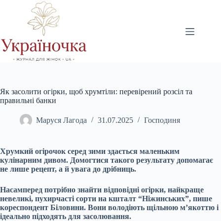
Перейти
до
вмісту
Як засолити огірки, щоб хрумтіли: перевірений розсіл та
правильні банки
Маруся Лагода
31.07.2025
Господиня
Хрумкий огірочок серед зими здається маленьким
кулінарним дивом. Домогтися такого результату допомагає
не лише рецепт, а й увага до дрібниць.
Насамперед потрібно знайти відповідні огірки, найкраще
невеликі, пухирчасті сорти на кшталт “Ніжинських”, пише
кореспондент Біловини. Вони володіють щільною м’якоттю і
ідеально підходять для засолювання.