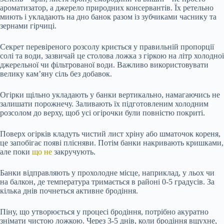
ароматизатор, а джерело природних консервантів. Їх ретельно
миють і укладають на дно банок разом із зубчиками часнику та
зернами гірчиці.
Секрет перевіреного розсолу криється у правильній пропорції
солі та води, зазвичай це столова ложка з гіркою на літр холодної
джерельної чи фільтрованої води. Важливо використовувати
велику кам’яну сіль без добавок.
Огірки щільно укладають у банки вертикально, намагаючись не
залишати порожнечу. Заливають їх підготовленим холодним
розсолом до верху, щоб усі огірочки були повністю покриті.
Поверх огірків кладуть чистий лист хріну або шматочок кореня,
це запобігає появі плісняви. Потім банки накривають кришками,
але поки
що не
закручують.
Банки відправляють у прохолодне місце, наприклад, у льох чи
на балкон, де температура тримається в районі 0-5 градусів. За
кілька днів почнеться активне бродіння.
Піну, що утворюється у процесі бродіння, потрібно акуратно
знімати чистою ложкою. Через 3-5 днів, коли бродіння вщухне,