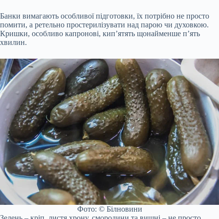
Банки вимагають особливої підготовки, їх потрібно не просто
помити, а ретельно простерилізувати над парою чи духовкою.
Кришки, особливо капронові, кип’ятять щонайменше п’ять
хвилин.
Фото: © Білновини
Зелень – кріп, листя хрону, смородини та вишні – не просто