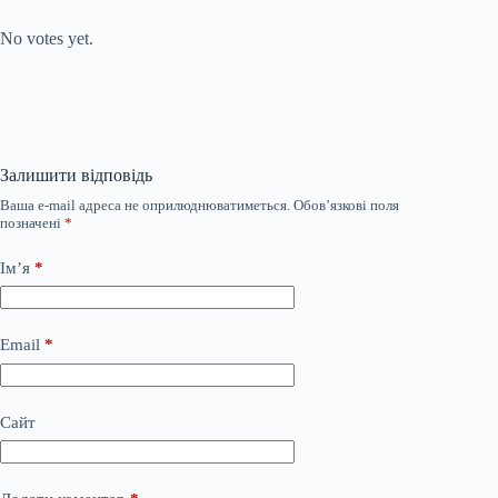
Submit Rating
Rate this item:
No votes yet.
Залишити відповідь
Ваша e-mail адреса не оприлюднюватиметься.
Обов’язкові поля
позначені
*
Ім’я
*
Email
*
Сайт