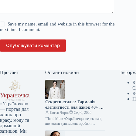
Save my name, email and website in this browser for the
next time I comment.
Опублікувати коментар
Про сайт
Останні новини
Інформ
К
С
К
П
Секрети стилю: Гармонія
«Україночка»
елегантності для жінок 40+ від
— портал для
топ-стилістки
Євген Чорна
Сер 6, 2026
жінок про
“`html Ми в «Україночці» переконані,
красу, моду та
що кожен день можна зробити
домашній
особливим, якщо додати до нього
затишок. Ми
трішки натхнення. Сьогодні ми