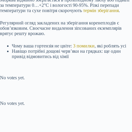
за температури 0…+2°C і вологості 90-95%. Різкі перепади
температури та сухе повітря скорочують
термін зберігання
.
Регулярний огляд закладених на зберігання коренеплодів є
обов’язковим. Своєчасне видалення зіпсованих екземплярів
врятує решту врожаю.
Чому ваша гортензія не цвіте:
3 помилки
, які роблять усі
Навіщо потрібні дощові черв’яки на грядках: ще один
привід відмовитись від хімії
Submit Rating
Rate this item:
No votes yet.
Submit Rating
Rate this item:
No votes yet.