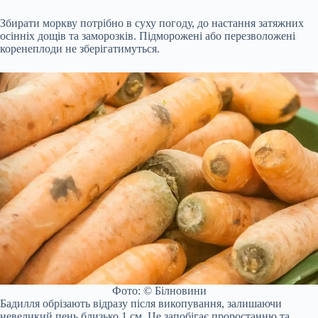
Збирати моркву потрібно в суху погоду, до настання затяжних
осінніх дощів та заморозків. Підморожені або перезволожені
коренеплоди не зберігатимуться.
Фото: © Білновини
Бадилля обрізають відразу після викопування, залишаючи
невеликий пень близько 1 см. Це запобігає проростанню та