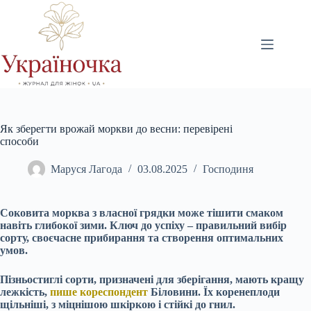
Перейти
до
вмісту
Як зберегти врожай моркви до весни: перевірені
способи
Маруся Лагода
03.08.2025
Господиня
Соковита морква з власної грядки може тішити смаком
навіть глибокої зими. Ключ до успіху – правильний вибір
сорту, своєчасне прибирання та створення оптимальних
умов.
Пізньостиглі сорти, призначені для зберігання, мають кращу
лежкість,
пише кореспондент
Біловини. Їх коренеплоди
щільніші, з міцнішою шкіркою і стійкі до гнил.