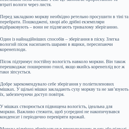
втраті вологи через листя.
Перед закладкою моркву необхідно ретельно просушити в тіні та
перебрати. Пошкоджені, хворі або дрібні екземпляри
відбраковують – вони не підлягають тривалому зберіганню.
Один із найнадійніших способів – зберігання в піску. Злегка
вологий пісок насипають шарами в ящики, пересипаючи
коренеплоди.
Пісок підтримує постійну вологість навколо моркви. Він також
перешкоджає поширенню гнилі, якщо якийсь коренеплід все ж
таки зіпсується.
Добре зарекомендувало себе зберігання у поліетиленових
мішках. У щільні мішки закладають суху моркву та не зав’язують
їх, забезпечуючи доступ повітря.
У мішках створюється підвищена вологість, ідеальна для
моркви. Важливо стежити, щоб усередині не накопичувався
конденсат і періодично перевіряти врожай.
Морква відмінно зберігається в прохолодному льоху або підвалі