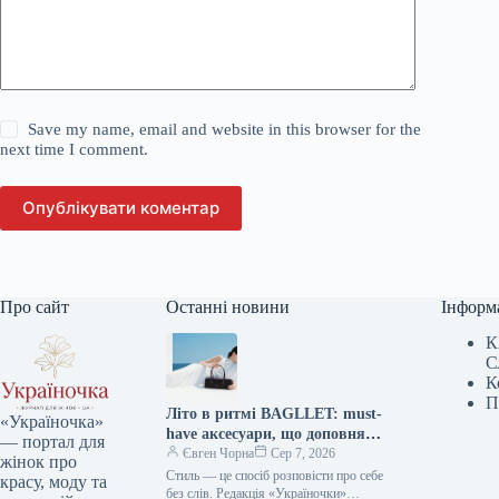
Save my name, email and website in this browser for the
next time I comment.
Опублікувати коментар
Про сайт
Останні новини
Інформ
К
С
К
П
Літо в ритмі BAGLLET: must-
«Україночка»
have аксесуари, що доповнять
— портал для
твій фешн-образ
Євген Чорна
Сер 7, 2026
жінок про
Стиль — це спосіб розповісти про себе
красу, моду та
без слів. Редакція «Україночки»