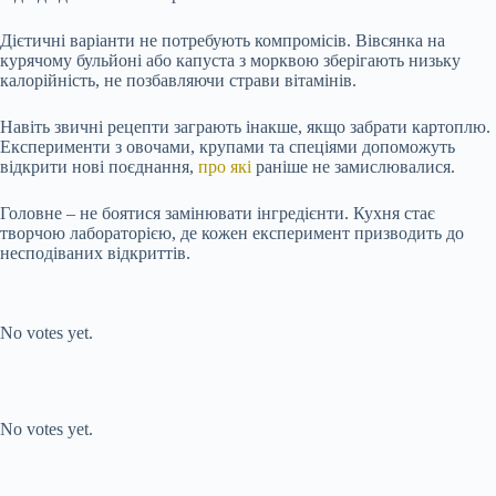
Дієтичні варіанти не потребують компромісів. Вівсянка на
курячому бульйоні або капуста з морквою зберігають низьку
калорійність, не позбавляючи страви вітамінів.
Навіть звичні рецепти заграють інакше, якщо забрати картоплю.
Експерименти з овочами, крупами та спеціями допоможуть
відкрити нові поєднання,
про які
раніше не замислювалися.
Головне – не боятися замінювати інгредієнти. Кухня стає
творчою лабораторією, де кожен експеримент призводить до
несподіваних відкриттів.
Submit Rating
Rate this item:
No votes yet.
Submit Rating
Rate this item:
No votes yet.