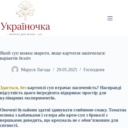
Перейти
до
вмісту
Який суп можна зварити, якщо картопля закінчилася:
варіантів безліч
Маруся Лагода
29.05.2025
Господиня
Здається, без
картоплі суп втрачає насиченість? Насправді
відсутність цього інгредієнта відкриває простір для
кулінарних експериментів.
Овочеві бульйони здатні здивувати глибиною смаку. Томатна
основа з кабачками і селера або крем-суп з броколі з
вершками доводять, що крохмаль не є обов’язковим для
ситності.