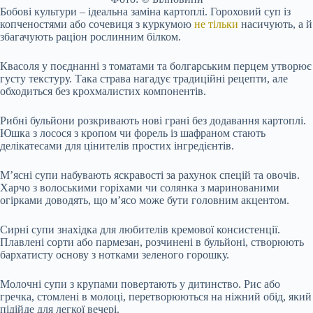
Бобові культури – ідеальна заміна картоплі. Гороховий суп із
копченостями або сочевиця з куркумою
не тільки
насичують, а й
збагачують раціон рослинним білком.
Квасоля у поєднанні з томатами та болгарським перцем утворює
густу текстуру. Така страва нагадує традиційні рецепти, але
обходиться без крохмалистих компонентів.
Рибні бульйони розкривають нові грані без додавання картоплі.
Юшка з лосося з кропом чи форель із шафраном стають
делікатесами для цінителів простих інгредієнтів.
М’ясні супи набувають яскравості за рахунок спецій та овочів.
Харчо з волоськими горіхами чи солянка з маринованими
огірками доводять, що м’ясо може бути головним акцентом.
Сирні супи знахідка для любителів кремової консистенції.
Плавлені сорти або пармезан, розчинені в бульйоні, створюють
бархатисту основу з нотками зеленого горошку.
Молочні супи з крупами повертають у дитинство. Рис або
гречка, стомлені в молоці, перетворюються на ніжний обід, який
підійде для легкої вечері.