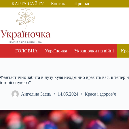
Перейти
КАРТА САЙТУ
Контакт
Про нас
до
вмісту
ГОЛОВНА
Україночка
Україночки на війні
Крас
Фантастично забита в лузу куля неодмінно вразить вас, її тепер
історії снукера”
Ангеліна Заєць
14.05.2024
Краса і здоров'я