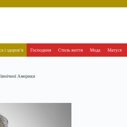
а і здоров’я
Господиня
Стиль життя
Мода
Матуся
Північної Америки