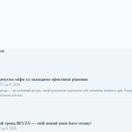
ни
інчуємо міфи та знаходимо ефективні рішення
Сер 9, 2026
врода — це головний ресурс, який допомагає відчувати себе впевнено кожного дня. Реда
отувала для вас…
цей тренд BEVZA — твій новий must-have сезону!
Сер 8, 2026