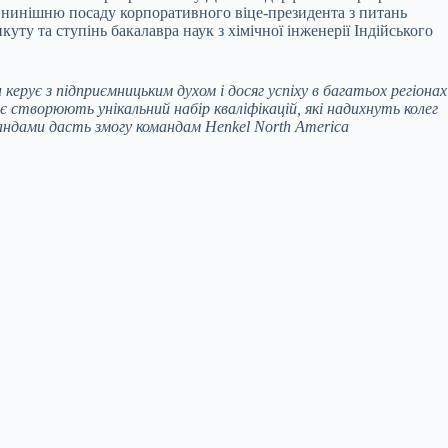
ю нинішню посаду корпоративного віце-президента з питань
уту та ступінь бакалавра наук з хімічної інженерії Індійського
 керує з підприємницьким духом і досяг успіху в багатьох регіонах
 створюють унікальний набір кваліфікацій, які надихнуть колег
андами дасть змогу командам Henkel North America