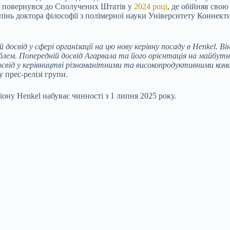
ін повернувся до Сполучених Штатів у
2024 році
, де обійняв сво
пінь доктора філософії з полімерної науки Університету Коннектик
свід у сфері організації на цю нову керівну посаду в Henkel. Він
ем. Попередній досвід Агарвала та його орієнтація на майбутнє
освід у керівництві різноманітними та високопродуктивними ком
у прес-релізі групи.
ну Henkel набуває чинності з 1 липня 2025 року.