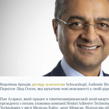
Виробник брендів
догляду за волоссям
Schwarzkopf, Authentic Be
Пернілле Лінд Олсен, яка шукатиме нові можливості у своїй рідн
Пан Агарвал, який працює в північноамериканській штаб-квартир
президента з питань упаковки компанії Henkel Adhesive Technolog
Technologies у місті Медісон-Хайтс, штат Мічиган. Відтоді він о