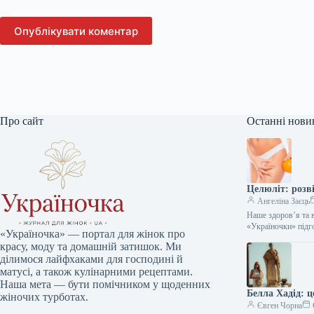
Опублікувати коментар
Про сайт
Останні нови
Целюліт: розв
Ангеліна Заєць
Наше здоров’я та 
«Україночки» підг
«Україночка» — портал для жінок про
красу, моду та домашній затишок. Ми
ділимося лайфхаками для господині й
матусі, а також кулінарними рецептами.
Наша мета — бути помічником у щоденних
Белла Хадід: 
жіночих турботах.
Євген Чорна