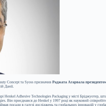
auty Concept та Syoss призначив
Раджата Агарвала президентом
ій Данії.
і Henkel Adhesive Technologies Packaging у місті Бріджуотер, ш
ies. Він приєднався до Henkel у 1997 році як науковий співробіт
біймав посади в галузі досліджень та глобальних інновацій у гло