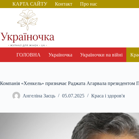
Перейти
КАРТА САЙТУ
Контакт
Про нас
до
вмісту
ГОЛОВНА
Україночка
Україночки на війні
Крас
Компанія «Хенкель» призначає Раджата Агарвала президентом 
Ангеліна Заєць
05.07.2025
Краса і здоров'я