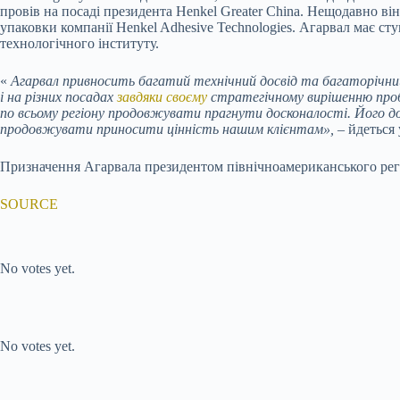
провів на посаді президента Henkel Greater China. Нещодавно в
упаковки компанії Henkel Adhesive Technologies. Агарвал має сту
технологічного інституту.
«
Агарвал привносить багатий технічний досвід та багаторічний до
і на різних посадах
завдяки своєму
стратегічному вирішенню пробл
по всьому регіону продовжувати прагнути досконалості. Його д
продовжувати приносити цінність нашим клієнтам», –
йдеться 
Призначення Агарвала президентом північноамериканського регіо
SOURCE
Submit Rating
Rate this item:
No votes yet.
Submit Rating
Rate this item:
No votes yet.