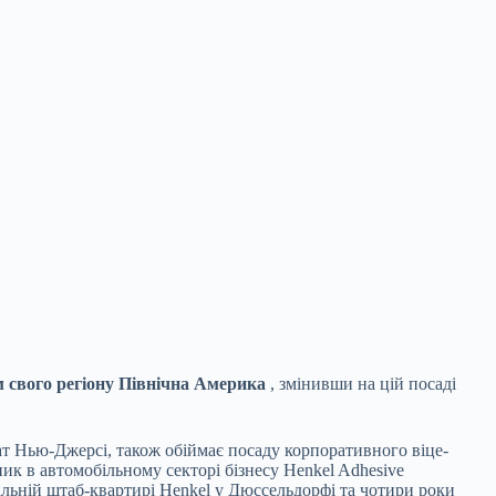
 свого регіону Північна Америка
, змінивши на
цій посаді
тат Нью-Джерсі, також обіймає посаду корпоративного віце-
ник в автомобільному секторі бізнесу Henkel Adhesive
бальній штаб-квартирі Henkel у Дюссельдорфі та чотири роки