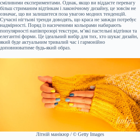
сміливими експериментами. Однак, якщо ви віддаєте перевагу
більш стриманим відтінкам і лаконічному дизайну, це зовсім не
означає, що ви залишитеся поза увагою модних тенденцій.
Сучасні нігтьові тренди доводять, що краса не завжди потребує
надмірності. Поряд із насиченими кольорами набирають
популярності напівпрозорі текстури, м’які пастельні відтінки та
елегантні форми. Це ідеальний вибір для тих, хто шукає дизайн,
який буде актуальним тривалий час і гармонійно
доповнюватиме будь-який образ.
Літній манікюр / © Getty Images