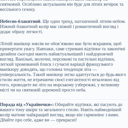
святковий. Особливо актуальним він буде для літніх вечірок та
весільного сезону.
Небесно-блакитний
. Ще один тренд, натхненний літнім небом.
Ніжний блакитний колір має свіжий і романтичний вигляд і
додає образу легкості.
Літній манікюр зовсім не обов’язково має бути яскравим, щоб
привертати увагу. Навпаки, саме стримані відтінки та лаконічні
дизайни сьогодні мають найактуальніший і найдорожчий
вигляд. Ванільні, молочні, персикові та пастельні відтінки,
легкий хромований блиск і сучасні варіації французького
манікюру доводять, що головна тенденція літа —
універсальність. Такий манікюр легко адаптується до будь-якого
стилю життя, не втрачаючи своєї елегантності незалежно від
того, проводите ви літо на морському узбережжі, у великому
місті чи на святковій церемонії просто неба.
Порада від «Україночки»:
Обирайте відтінки, які пасують до
вашого тону шкіри та загального стилю. Навіть наймодніший
колір матиме найкращий вигляд, якщо він гармоніює з вами.
Дбайте про себе, адже ви — прекрасні!