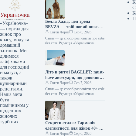
К
С
К
П
Белла Хадід: цей тренд
«Україночка»
BEVZA — твій новий must-
— портал для
have сезону!
Євген Чорна
Сер 8, 2026
жінок про
Стиль — це спосіб розповісти про себе
красу, моду та
без слів. Редакція «Україночки»
домашній
уважно стежить за останніми
затишок. Ми
тенденціями, і сьогодні ми
ділимося
підготували…
лайфхаками
для господині
Літо в ритмі BAGLLET: must-
й матусі, а
have аксесуари, що доповнять
також
твій фешн-образ
Євген Чорна
Сер 7, 2026
кулінарними
рецептами.
Стиль — це спосіб розповісти про себе
без слів. Редакція «Україночки»
Наша мета —
уважно стежить за останніми
бути
тенденціями, і сьогодні ми
помічником у
підготували…
щоденних
жіночих
турботах.
Секрети стилю: Гармонія
елегантності для жінок 40+ від
топ-стилістки
Євген Чорна
Сер 6, 2026