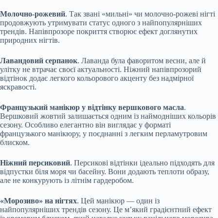
Молочно-рожевий
. Так звані «мильні» чи молочно-рожеві нігті
продовжують утримувати статус одного з найпопулярніших
трендів. Напівпрозоре покриття створює ефект доглянутих
природних нігтів.
Лавандовий серпанок
. Лаванда була фаворитом весни, але й
улітку не втрачає своєї актуальності. Ніжний напівпрозорий
відтінок додає легкого кольорового акценту без надмірної
яскравості.
Французький манікюр у відтінку вершкового масла
.
Вершковий жовтий залишається одним із наймодніших кольорів
сезону. Особливо елегантно він виглядає у форматі
французького манікюру, у поєднанні з легким перламутровим
блиском.
Ніжний персиковий
. Персикові відтінки ідеально підходять для
відпустки біля моря чи басейну. Вони додають теплоти образу,
але не конкурують із літнім гардеробом.
«Морозиво» на нігтях
. Цей манікюр — один із
найпопулярніших трендів сезону. Це м’який градієнтний ефект