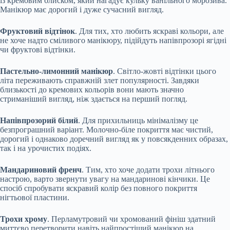
із кремовим блиском, який нагадує кульку ванільного морозива.
Манікюр має дорогий і дуже сучасний вигляд.
Фруктовий відтінок
. Для тих, хто любить яскраві кольори, але
не хоче надто сміливого манікюру, підійдуть напівпрозорі ягідні
чи фруктові відтінки.
Пастельно-лимонний манікюр
. Світло-жовті відтінки цього
літа переживають справжній злет популярності. Завдяки
близькості до кремових кольорів вони мають значно
стриманіший вигляд, ніж здається на перший погляд.
Напівпрозорий білий
. Для прихильниць мінімалізму це
безпрограшний варіант. Молочно-біле покриття має чистий,
дорогий і однаково доречний вигляд як у повсякденних образах,
так і на урочистих подіях.
Мандариновий френч
. Тим, хто хоче додати трохи літнього
настрою, варто звернути увагу на мандаринові кінчики. Це
спосіб спробувати яскравий колір без повного покриття
нігтьової пластини.
Трохи хрому
. Перламутровий чи хромований фініш здатний
миттєво перетворити навіть найпростіший манікюр на