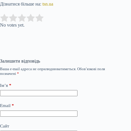
Дізнатися більше на:
tsn.ua
Submit Rating
Rate this item:
No votes yet.
Залишити відповідь
Ваша e-mail адреса не оприлюднюватиметься.
Обов’язкові поля
позначені
*
Ім’я
*
Email
*
Сайт