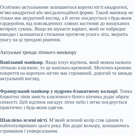
Особливо актуальними залишаються короткі нігті квадратної,
м’яко-квадратної або мигдалеподібної форми. Такий манікюр не
тільки має акуратний вигляд, а й легко поєднується з будь-яким
гардеробом, від повсякденних лляних костюмів до вишуканих
вечірніх суконь. Якщо ви шукаєте варіант, який не набридне
швидко і залишиться стильним протягом усього літа, зверніть
увагу на ці трендові рішення.
Актуальні тренди літнього манікюру
Ванільний манікюр
. Якщо існує відтінок, який можна назвати
літньою класикою, то це ванільно-кремовий. Молочно-кремове
покриття на коротких нігтях має стриманий, дорогий та завжди
актуальний вигляд.
Французький манікюр у пудрово-блакитному кольорі
. Тонка
блакитна лінія замість класичного білого кінчика додає образу
свіжості. Цей відтінок нагадує літнє небо і легко поєднується
практично з будь-яким одягом.
Шавлієво-зелені нігті
. М’який зелений колір став одним із
найпопулярніших цього року. Він додає кольору, залишаючись
стриманим і універсальним.