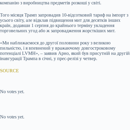
компанію з виробництва предметів розкоші у світі.
Того місяця Трамп запровадив 10-відсотковий тариф на імпорт з
усього світу, але відклав підвищення мит для десятків інших
країн, додавши 1 серпня до крайнього терміну укладення
торговельних угод або ж запровадження жорсткіших мит.
«Ми наближаємося до другої половини року з великою
пильністю, і я впевнений у вражаючому довгостроковому
потенціалі LVMH», – заявив Арно, який був присутній на другій
інавгурації Трампа в січні, у прес-релізі у четвер.
SOURCE
Submit Rating
Rate this item:
No votes yet.
Submit Rating
Rate this item:
No votes yet.