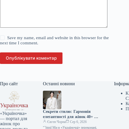
Save my name, email and website in this browser for the
next time I comment.
Опублікувати коментар
Про сайт
Останні новини
Інформ
К
С
К
П
Секрети стилю: Гармонія
«Україночка»
елегантності для жінок 40+ від
— портал для
топ-стилістки
Євген Чорна
Сер 6, 2026
жінок про
“`html Ми в «Україночці» переконані,
красу, моду та