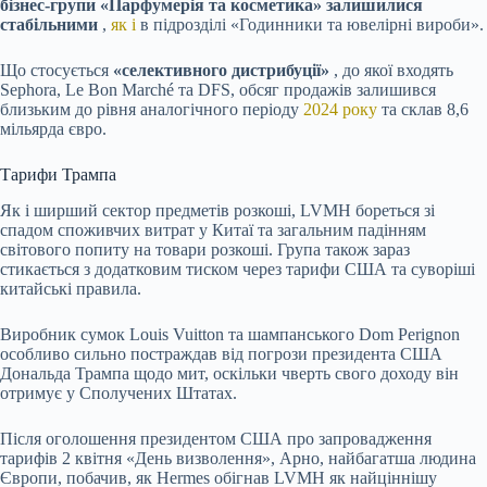
бізнес-групи «Парфумерія та косметика» залишилися
стабільними
,
як і
в підрозділі «Годинники та ювелірні вироби».
Що стосується
«селективного дистрибуції»
, до якої входять
Sephora, Le Bon Marché та DFS, обсяг продажів залишився
близьким до рівня аналогічного періоду
2024 року
та склав 8,6
мільярда євро.
Тарифи Трампа
Як і ширший сектор предметів розкоші, LVMH бореться зі
спадом споживчих витрат у Китаї та загальним падінням
світового попиту на товари розкоші. Група також зараз
стикається з додатковим тиском через тарифи США та суворіші
китайські правила.
Виробник сумок Louis Vuitton та шампанського Dom Perignon
особливо сильно постраждав від погрози президента США
Дональда Трампа щодо мит, оскільки чверть свого доходу він
отримує у Сполучених Штатах.
Після оголошення президентом США про запровадження
тарифів 2 квітня «День визволення», Арно, найбагатша людина
Європи, побачив, як Hermes обігнав LVMH як найціннішу