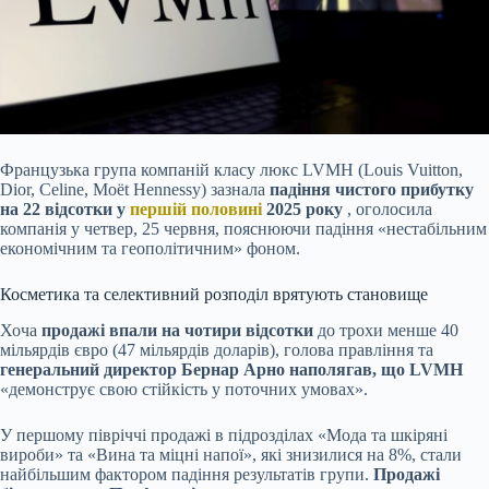
Французька група компаній класу люкс LVMH (Louis Vuitton,
Dior, Celine, Moët Hennessy) зазнала
падіння чистого прибутку
на 22 відсотки у
першій половині
2025 року
,
оголосила
компанія у четвер, 25 червня, пояснюючи падіння «нестабільним
економічним та геополітичним» фоном.
Косметика та селективний розподіл врятують становище
Хоча
продажі впали на чотири відсотки
до трохи менше 40
мільярдів євро (47 мільярдів доларів), голова правління та
генеральний директор Бернар Арно наполягав, що LVMH
«демонструє свою стійкість у поточних умовах».
У першому півріччі продажі в підрозділах «Мода та шкіряні
вироби» та «Вина та міцні напої», які знизилися на 8%, стали
найбільшим фактором падіння результатів групи.
Продажі