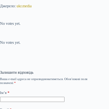
Джерело:
ukr.media
Submit Rating
Rate this item:
No votes yet.
Submit Rating
Rate this item:
No votes yet.
Залишити відповідь
Ваша e-mail адреса не оприлюднюватиметься.
Обов’язкові поля
позначені
*
Ім’я
*