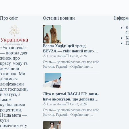
Про сайт
Останні новини
Інформ
К
С
К
П
Белла Хадід: цей тренд
«Україночка»
BEVZA — твій новий must-
— портал для
have сезону!
Євген Чорна
Сер 8, 2026
жінок про
Стиль — це спосіб розповісти про себе
красу, моду та
без слів. Редакція «Україночки»
домашній
уважно стежить за останніми
затишок. Ми
тенденціями, і сьогодні ми
ділимося
підготували…
лайфхаками
для господині
Літо в ритмі BAGLLET: must-
й матусі, а
have аксесуари, що доповнять
також
твій фешн-образ
Євген Чорна
Сер 7, 2026
кулінарними
рецептами.
Стиль — це спосіб розповісти про себе
без слів. Редакція «Україночки»
Наша мета —
уважно стежить за останніми
бути
тенденціями, і сьогодні ми
помічником у
підготували…