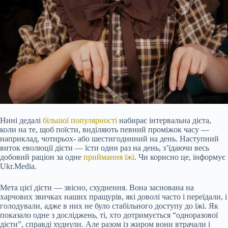
Нині дедалі
більшої популярності
набирає інтервальна дієта,
коли на те, щоб поїсти, виділяють певний проміжок часу —
наприклад, чотирьох- або шестигодинний на день. Наступний
виток еволюції дієти — їсти один раз на день, з’їдаючи весь
добовий раціон за одне
приймання їжі
. Чи корисно це, інформує
Ukr.Media.
Мета цієї дієти — звісно, схуднення. Вона заснована на
харчових звичках наших пращурів, які доволі часто і переїдали, і
голодували, адже в них не було стабільного доступу до їжі. Як
показало одне з досліджень, ті, хто дотримується “одноразової
дієти”, справді худнули. Але разом із жиром вони втрачали і