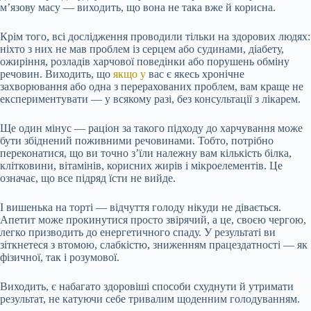
м’язову масу — виходить, що вона не така вже й корисна.
Крім того, всі дослідження проводили тільки на здорових людях:
ніхто з них не мав проблем із серцем або судинами, діабету,
ожиріння, розладів харчової поведінки або порушень обміну
речовин. Виходить, що
якщо у
вас є якесь хронічне
захворювання або одна з перерахованих проблем, вам краще не
експериментувати — у всякому разі, без консультації з лікарем.
Ще один мінус — раціон за такого підходу до харчування може
бути збіднений поживними речовинами. Тобто, потрібно
переконатися, що ви точно з’їли належну вам кількість білка,
клітковини, вітамінів, корисних жирів і мікроелементів. Це
означає, що все підряд їсти не вийде.
І вишенька на торті — відчуття голоду нікуди не дівається.
Апетит може прокинутися просто звірячий, а це, своєю чергою,
легко призводить до енергетичного спаду. У результаті ви
зіткнетеся з втомою, слабкістю, зниженням працездатності — як
фізичної, так і розумової.
Виходить, є набагато здоровіші способи схуднути й утримати
результат, не катуючи себе тривалим щоденним голодуванням.