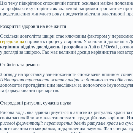
Цю тему підкріплює споживчий попит, оскільки майже половина
та профілактику старіння як «ключові напрямки зростання» протя
представлених минулого року продуктів містили властивості прот
Розкриття здоров’я на все життя
Оскільки довголіття шкіри стає ключовим фактором у переосмисле
середовища
сприяють процесу старіння. У основній доповіді «
Д
керівник відділу досліджень і розробок в Азії в L’Oréal
, розпо
у догляді за шкірою. Гао має великий досвід керівництва новатор
Стійкість та ремонт
З огляду на зростаючу занепокоєність споживачів впливом сонячно
Підвищення тривалості життя шкіри за допомогою засобів соня
допомогти протидіяти цим наслідкам за допомогою імуномодулятор
та формулюванні препаратів.
Стародавні ритуали, сучасна наука
Рисова вода, яка здавна цінується в азійських ритуалах краси за
своїм заспокійливим властивостям та традиційному корінню.
Ян
рисової ферментації: перетворення давніх ритуалів краси на суча
орієнтованим на мікробіом, підкріпленим наукою. Фан спеціалі