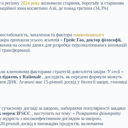
го регіону
2024 року
визначили старіння, боротьбу зі старінням
аційної зони косметики Азії, де понад третина (34,3%)
нестабільність, запалення та фактори
навколишнього
я шкіри протягом усього життя
»
Грейс Гао, доктор філософії,
ідження на основі даних для розробки персоналізованих інновацій
ї трансформації.
али ключовими факторами стратегій довголіття шкіри. У сесії «
сліджень у Rationale
, дослідить, як передові формули можуть
я ДНК. Аганахі має 15-річний досвід у біології шкіри, геноміці
м у сучасному догляді за шкірою, набираючи популярності завдяки
их мереж IFSCC
, виступить на тему: «
Розкриття фільтрату
 мудрість з високоефективним доглядом за шкірою,
 20-річний досвід в інноваціях продуктів, включаючи