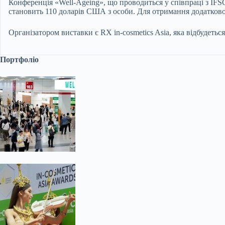
Конференція «Well-Ageing», що проводиться у співпраці з IFSCC
становить 110 доларів США з особи. Для отримання додаткової і
Організатором виставки є RX in-cosmetics Asia, яка відбудетьс
Портфоліо