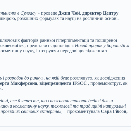
еньшеню в Сулвасу
» проведе
Джин Чой, директор Центру
а шкірою, розкішних формулах та науці на рослинній основі.
ключових факторів ранньої гіперпігментації та поширеної
osmeceutics
, представить доповідь «
Новий прорив у боротьбі зі
осметичну науку, інтегруючи передові дослідження з
 і розробок до ринку», на якій
буде розглянуто, як дослідження
ерта Макферсона, віцепрезидента IFSCC
, продемонструє, як
к.
гіоні, але й через те, що споживачі стають дедалі більш
ючаючи косметичну науку, технології та традиційні натуральні
провідних світових експертів», –
прокоментувала
Сара Гібсон,