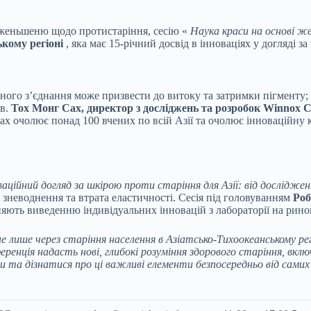
і женьшеню щодо протистаріння, сесію «
Наука краси на основі ж
ькому регіоні
, яка має 15-річний досвід в інноваціях у догляді з
го з’єднання може призвести до витоку та затримки пігменту; 
ів.
Тох Монг Сах, директор з досліджень та розробок Winnox C
х очолює понад 100 вчених по всій Азії та очолює інноваційну к
ваційний догляд за шкірою проти старіння для Азії: від досліджень
, зневоднення та втрата еластичності. Сесія під головуванням
Роб
ияють виведенню індивідуальних інновацій з лабораторії на рино
е лише через старіння населення в Азіатсько-Тихоокеанському ре
ренція надасть нові, глибокі розуміння здорового старіння, вкл
и та дізнатися про ці важливі елементи безпосередньо від самих 