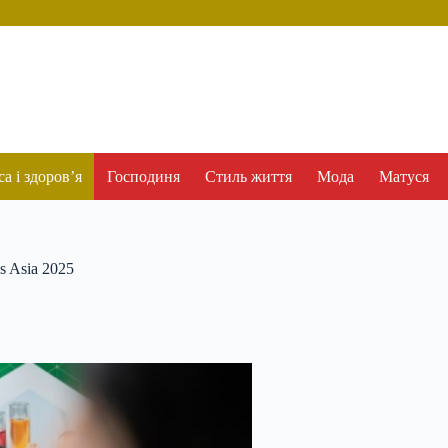
а і здоров’я
Господиня
Стиль життя
Мода
Матуся
s Asia 2025