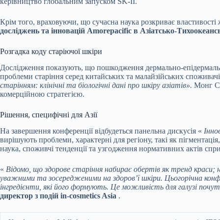
керівництво глобальним запуском SK-II.
Крім того, враховуючи, що сучасна наука розкриває властивост
досліджень та інновацій Amorepacific в Азіатсько-Тихоокеанс
Розгадка коду старіючої шкіри
Дослідження показують, що пошкодження дермально-епідермально
проблеми старіння серед китайських та малайзійських споживач
старінням: клінічні та біологічні дані про шкіру азіатів».
Монг Са
комерційною стратегією.
Рішення, специфічні для Азії
На завершення конференції відбудеться панельна дискусія «
Інно
вирішують проблеми, характерні для регіону, такі як пігментація
наука, споживчі тенденції та узгодження нормативних актів спр
«
Відомо, що здорове старіння набирає обертів як тренд краси; н
уважними та зосередженими на здоров’ї шкіри. Цьогорічна конфе
інгредієнти, які його формують. Це можливість для галузі почут
директор з подій in-cosmetics Asia
.