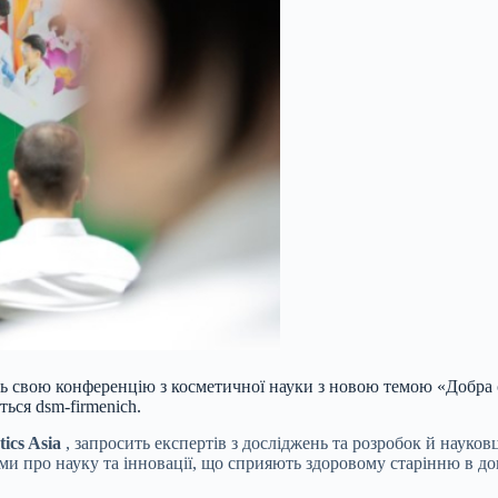
ить свою конференцію з косметичної науки з новою темою «Добра с
ься dsm-firmenich.
ics Asia
, запросить експертів з досліджень та розробок й науковц
ями про науку та інновації, що сприяють здоровому старінню в дог