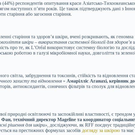
 (44%) респондентів опитування краси Азіатсько-Тихоокеансько
гом наступних п’яти років. Це також підтверджують дані з Іннов
и старіння або загоєння старіння.
нні старіння та здоров’я шкіри, вчені розкривають, як геномна 
овголіття шкіри – використання системної біології для здоров’
вість про те, як L’Oréal використовує системну біологію та досл
ською роботою в галузі мікробіомної науки, довголіття та зелено
го світла, забруднення та токсинів, стійкість та відновлення ст
чного захисту та відновлення
»
Амарілліс Аганахі, керівник до
ів, антиоксидантів, сонячних фільтрів та сполук для відновленн
 свої природні освітлюючі та заспокійливі властивості, є трендо
 Фан, технічний директор Mageline та координатор соціальн
сні рішення для шкіри»,
досліджуючи, як RFF поєднує традиційну
зується на престижних формулах засобів
догляду за шкірою
та має