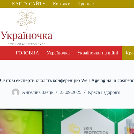
Перейти
КАРТА САЙТУ
Контакт
Про нас
до
вмісту
ГОЛОВНА
Україночка
Україночки на війні
Крас
Світові експерти очолять конференцію Well-Ageing на in-cosmetic
Ангеліна Заєць
23.09.2025
Краса і здоров'я