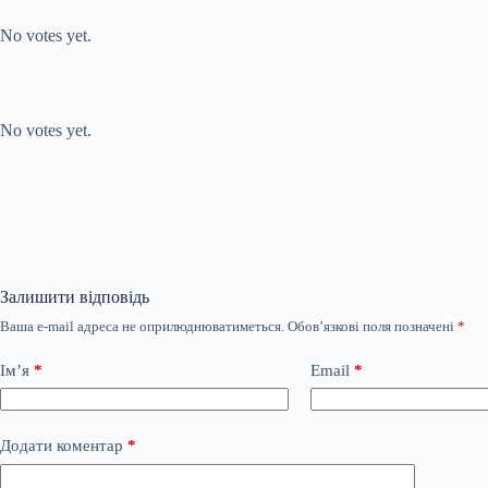
Submit Rating
Rate this item:
No votes yet.
Submit Rating
Rate this item:
No votes yet.
Залишити відповідь
Ваша e-mail адреса не оприлюднюватиметься.
Обов’язкові поля позначені
*
Ім’я
*
Email
*
Додати коментар
*