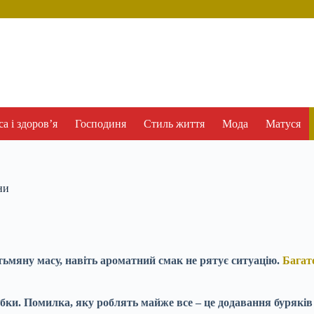
а і здоров’я
Господиня
Стиль життя
Мода
Матуся
ни
тьмяну масу, навіть ароматний смак не рятує ситуацію.
Багат
бробки. Помилка, яку роблять майже все – це додавання бурякі