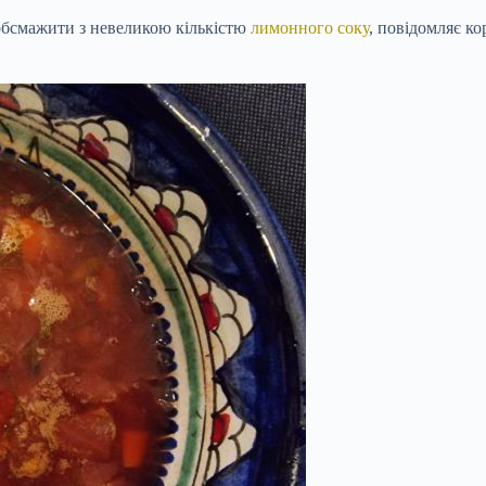
обсмажити з невеликою кількістю
лимонного соку
, повідомляє ко