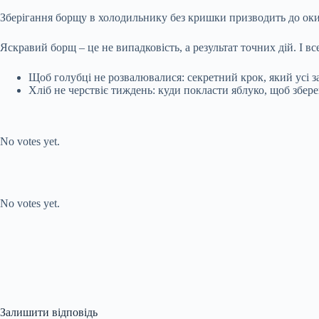
Зберігання борщу в холодильнику без кришки призводить до окис
Яскравий борщ – це не випадковість, а результат точних дій. І в
Щоб голубці не розвалювалися: секретний крок, який усі 
Хліб не черствіє тиждень: куди покласти яблуко, щоб збере
Submit Rating
Rate this item:
No votes yet.
Submit Rating
Rate this item:
No votes yet.
Залишити відповідь