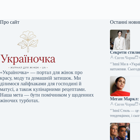
Про сайт
Останні нови
Секрети стилю:
Євген Чорна
“`html Ми в «Укра
натхнення. Сього
«Україночка» — портал для жінок про
красу, моду та домашній затишок. Ми
ділимося лайфхаками для господині й
матусі, а також кулінарними рецептами.
Наша мета — бути помічником у щоденних
Меган Маркл: 
жіночих турботах.
Євген Чорна
“`html Стиль — це 
тенденціями, і сь