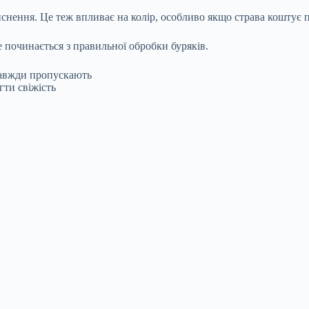
нення. Це теж впливає на колір, особливо якщо страва коштує п
се починається з правильної обробки буряків.
завжди пропускають
гти свіжість