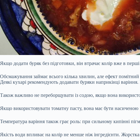
Якщо додати буряк без підготовки, він втрачає колір вже в перші
Обсмажування займає всього кілька хвилин, але ефект помітний ві
Деякі кухарі рекомендують додавати буряки наприкінці варіння. Ц
Також важливо не переборщувати із содою, якщо вона використо
Якщо використовувати томатну пасту, вона має бути насиченою і 
Температура варіння також грає роль: при сильному кипінні пі
Якість води впливає на колір не менше ніж інгредієнти. Жорстка