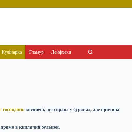
Кулінарка
Гламур
Лайфхаки
о господинь
впевнені, що справа у буряках, але причина
в прямо в киплячий бульйон.