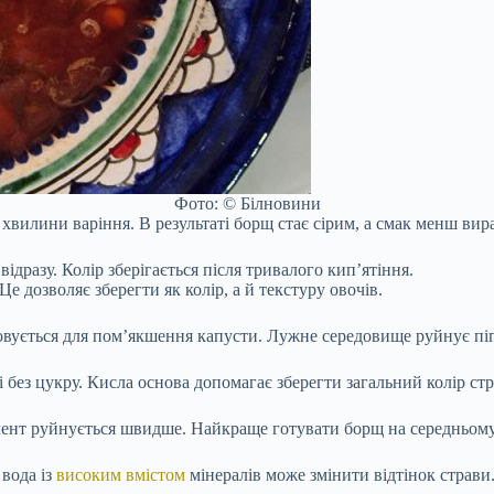
Фото: © Білновини
 хвилини варіння. В результаті борщ стає сірим, а смак менш вир
дразу. Колір зберігається після тривалого кип’ятіння.
е дозволяє зберегти як колір, а й текстуру овочів.
вується для пом’якшення капусти. Лужне середовище руйнує піг
без цукру. Кисла основа допомагає зберегти загальний колір стр
гмент руйнується швидше. Найкраще готувати борщ на середньому
 вода із
високим вмістом
мінералів може змінити відтінок страви