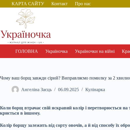
Перейти
КАРТА САЙТУ
Контакт
Про нас
до
вмісту
ГОЛОВНА
Україночка
Україночки на війні
Крас
Чому ваш борщ завжди сірий? Виправляємо помилку за 2 хвили
Ангеліна Заєць
06.09.2025
Кулінарка
Коли борщ втрачає свій яскравий колір і перетворюється на 
криється в іншому.
Колір борщу залежить від сорту овочів, а й від способу їх о