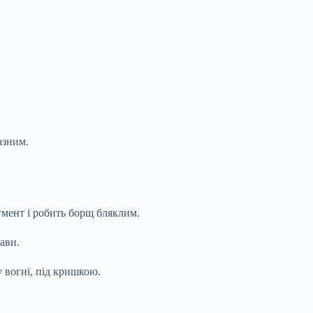
азним.
мент і робить борщ бляклим.
ави.
 вогні, під кришкою.
.