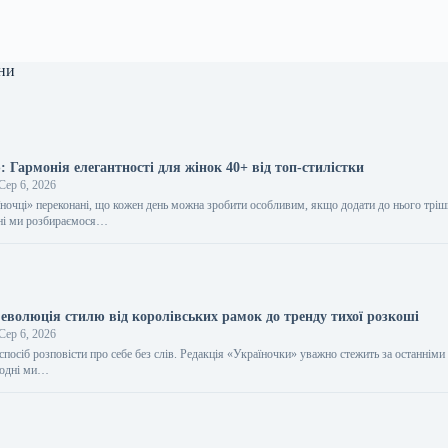
ни
 Гармонія елегантності для жінок 40+ від топ-стилістки
Сер 6, 2026
їночці» переконані, що кожен день можна зробити особливим, якщо додати до нього трі
дні ми розбираємося…
еволюція стилю від королівських рамок до тренду тихої розкоші
Сер 6, 2026
спосіб розповісти про себе без слів. Редакція «Україночки» уважно стежить за останніми
огодні ми…