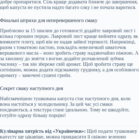
добре пропаритися. Сіль краще додавати ближче до завершення,
щоб капуста не пустила надто багато соку і не почала варитися.
Фінальні штрихи для неперевершеного смаку
Приблизно за 15 хвилин до готовності додайте лавровий лист і
кілька горошин перцю. Лавровий лист краще вийняти одразу, як
вимкнете плиту, щоб він не надав зайвої терпкості. Наприкінці,
разом з томатною пастою, покладіть невеличкий шматочок
вершкового масла – воно зробить страву надзвичайно ніжною. А
за хвилину до зняття з вогню додайте розчавлений зубчик
часнику – так він збереже свій аромат. Щоб зробити страву ще
ситнішою, можна додати підсмажену грудинку, а для особливого
аромату – замочені сушені гриби.
Секрет смаку наступного дня
Найсмачнішою тушкована капуста стає наступного дня, коли
вона настоїться у холодильнику. За цей час усі смаки
поєднаються, а текстура стане ідеальною. Тому не шкодуйте,
готуйте одразу більшу порцію!
Кулінарна хитрість від «Україночки»:
Щоб подати тушковану
капусту ще цікавіше, можна прикрасити її свіжою зеленню