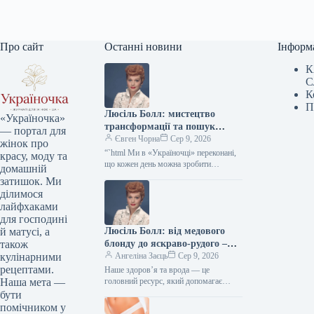
Про сайт
Останні новини
Інформ
К
С
К
П
Люсіль Болл: мистецтво
«Україночка»
трансформації та пошук
— портал для
власної гармонії кольору
Євген Чорна
Сер 9, 2026
жінок про
“`html Ми в «Україночці» переконані,
красу, моду та
що кожен день можна зробити
домашній
особливим, якщо додати до нього
затишок. Ми
трішки натхнення. Сьогодні ми
ділимося
розбираємося…
лайфхаками
для господині
Люсіль Болл: від медового
й матусі, а
блонду до яскраво-рудого –
також
еволюція зіркового образу
Ангеліна Заєць
Сер 9, 2026
кулінарними
рецептами.
Наше здоров’я та врода — це
головний ресурс, який допомагає
Наша мета —
відчувати себе впевнено кожного дня.
бути
Редакція «Україночки» підготувала
помічником у