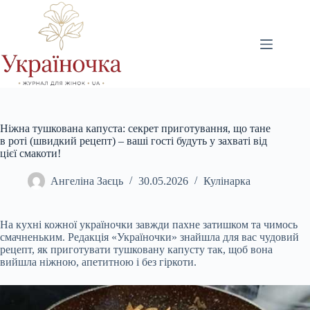
Перейти
до
вмісту
Ніжна тушкована капуста: секрет приготування, що тане
в роті (швидкий рецепт) – ваші гості будуть у захваті від
цієї смакоти!
Ангеліна Заєць
30.05.2026
Кулінарка
На кухні кожної україночки завжди пахне затишком та чимось
смачненьким. Редакція «Україночки» знайшла для вас чудовий
рецепт, як приготувати тушковану капусту так, щоб вона
вийшла ніжною, апетитною і без гіркоти.