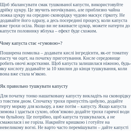
Щоб збалансувати смак тушкованої капусти, використовуйте
дрібку цукру. Це звучить неочікувано, але приблизно чайна
ложка цукру на середню сковорідку чудово маскує гіркоту. Не
додавайте його одразу, а десь посередині процесу, коли капуста
вже трохи осіла. Якщо ви не вживаєте цукор, можете натерти до
капусти половинку яблука – ефект буде схожим.
Чому капуста стає «гумовою»?
Поширена помилка – додавати кислі інгредієнти, як-от томатну
пасту чи оцет, на початку приготування. Кисле середовище
робить овочі жорсткими. Щоб капуста залишилася ніжною, будь-
яку кислоту додавайте за 10 хвилин до кінця тушкування, коли
вона вже стала м’якою.
Як правильно тушкувати капусту
Для початку тонко нашатковану капусту викладіть на сковорідку
з товстим дном. Спочатку трохи припустіть цибулю, додайте
терту моркву для кольору, а вже потім – капусту. Якщо капуста
зимова і здається сухою, обов’язково додайте трохи гарячої води
чи бульйону. Це потрібно, щоб капуста тушкувалася, а не
смажилася і не горіла. Накрийте кришкою і готуйте на
невеликому вогні. Не варто часто перемішувати – дайте капусті