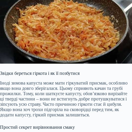
Звідки береться гіркота і як її позбутися
Іноді зимова капуста може мати гіркуватий присмак, особливо
якщо вона довго зберігалася. Цьому сприяють качан та грубі
прожилки. Тому, коли шаткуєте капусту, обов’язково вирізайте
ці тверді частини – вони не встигнуть добре протушкуватися і
зіпсують усю страву. Часто причиною гіркоти стає й цибуля.
Якщо вона хоч трохи підгоріла на сковорідці перед тим, як
додати капусту, гіркий присмак залишиться.
Простий секрет вирівнювання смаку