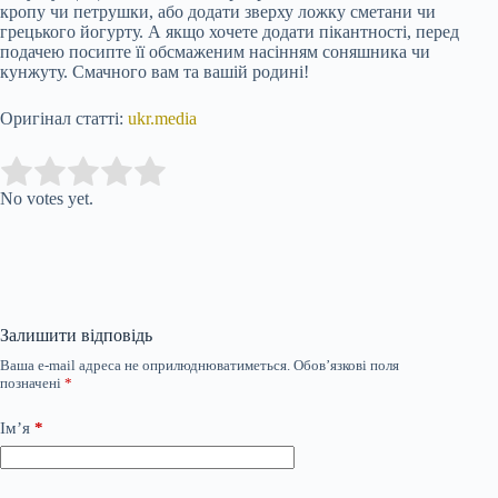
кропу чи петрушки, або додати зверху ложку сметани чи
грецького йогурту. А якщо хочете додати пікантності, перед
подачею посипте її обсмаженим насінням соняшника чи
кунжуту. Смачного вам та вашій родині!
Оригінал статті:
ukr.media
Submit Rating
Rate this item:
No votes yet.
Залишити відповідь
Ваша e-mail адреса не оприлюднюватиметься.
Обов’язкові поля
позначені
*
Ім’я
*