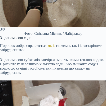
3/0
Фото: Світлана Місник / Лайфхакер
За допомогою соди
Порошок добре справляється
як із
свіжими, так і із застарілими
забрудненнями.
За допомогою губки або ганчірки змочіть плями теплою водою.
Присипте їх невеликою кількістю соди. Або змішайте соду з
водою до суміші густої сметани і нанесіть цю кашку на
забруднення.