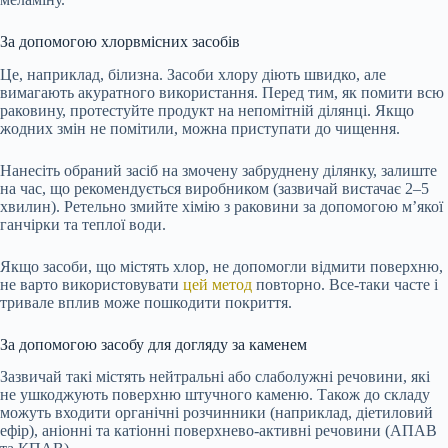
За допомогою хлорвмісних засобів
Це, наприклад, білизна. Засоби хлору діють швидко, але
вимагають акуратного використання. Перед тим, як помити всю
раковину, протестуйте продукт на непомітній ділянці. Якщо
жодних змін не помітили, можна приступати до чищення.
Нанесіть обраний засіб на змочену забруднену ділянку, залиште
на час, що рекомендується виробником (зазвичай вистачає 2–5
хвилин). Ретельно змийте хімію з раковини за допомогою м’якої
ганчірки та теплої води.
Якщо засоби, що містять хлор, не допомогли відмити поверхню,
не варто використовувати
цей метод
повторно. Все-таки часте і
тривале вплив може пошкодити покриття.
За допомогою засобу для догляду за каменем
Зазвичай такі містять нейтральні або слаболужні речовини, які
не ушкоджують поверхню штучного каменю. Також до складу
можуть входити органічні розчинники (наприклад, діетиловий
ефір), аніонні та катіонні поверхнево-активні речовини (АПАВ