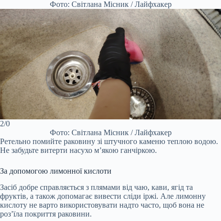
Фото: Світлана Місник / Лайфхакер
2/0
Фото: Світлана Місник / Лайфхакер
Ретельно помийте раковину зі штучного каменю теплою водою.
Не забудьте витерти насухо м’якою ганчіркою.
За допомогою лимонної кислоти
Засіб добре справляється з плямами від чаю, кави, ягід та
фруктів, а також допомагає вивести сліди іржі. Але лимонну
кислоту не варто використовувати надто часто, щоб вона не
роз’їла покриття раковини.