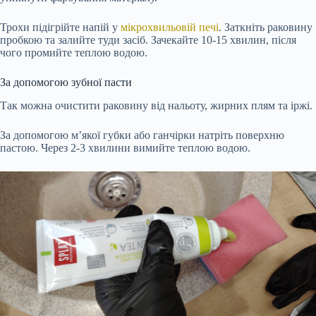
Трохи підігрійте напій у
мікрохвильовій печі
. Заткніть раковину
пробкою та залийте туди засіб. Зачекайте 10-15 хвилин, після
чого промийте теплою водою.
За допомогою зубної пасти
Так можна очистити раковину від нальоту, жирних плям та іржі.
За допомогою м’якої губки або ганчірки натріть поверхню
пастою. Через 2-3 хвилини вимийте теплою водою.