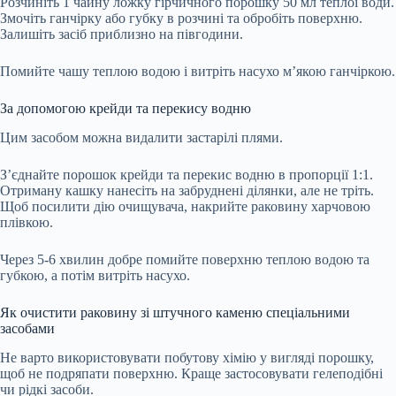
Розчиніть 1 чайну ложку гірчичного порошку 50 мл теплої води.
Змочіть ганчірку або губку в розчині та обробіть поверхню.
Залишіть засіб приблизно на півгодини.
Помийте чашу теплою водою і витріть насухо м’якою ганчіркою.
За допомогою крейди та перекису водню
Цим засобом можна видалити застарілі плями.
З’єднайте порошок крейди та перекис водню в пропорції 1:1.
Отриману кашку нанесіть на забруднені ділянки, але не тріть.
Щоб посилити дію очищувача, накрийте раковину харчовою
плівкою.
Через 5-6 хвилин добре помийте поверхню теплою водою та
губкою, а потім витріть насухо.
Як очистити раковину зі штучного каменю спеціальними
засобами
Не варто використовувати побутову хімію у вигляді порошку,
щоб не подряпати поверхню. Краще застосовувати гелеподібні
чи рідкі засоби.