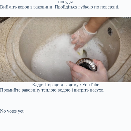
посуды
Вийміть корок з раковини. Пройдіться губкою по поверхні.
Кадр: Поради для дому / YouTube
Промийте раковину теплою водою і витріть насухо.
Submit Rating
Rate this item:
No votes yet.
Submit Rating
Rate this item: