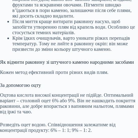
фруктами та яскравими овочами. Пігменти швидко
в’їдаються в пори каменю, залишаючи після себе плями,
які досить складно видалити.
Після миття краще витирати раковину насухо, щоб
запобігти утворенню плям від крапель води. Особливо це
стосується темних матеріалів.
Крім їдких очищувачів, варто уникати різких перепадів
температур. Тому не лийте в раковину окріп: він може
призвести до зміни кольору штучного каменю.
Як відмити раковину зі штучного каменю народними засобами
Кожен метод ефективний проти різних видів плям.
За допомогою оцту
Оцтова кислота високої концентрації не підійде. Оптимальний
варіант – столовий оцет 6% або 9%. Він не нашкодить покриття
раковини, але добре впорається з вапняним нальотом, плямами
від іржі та чаю.
Розведіть оцет водою. Співвідношення залежатиме від
концентрації продукту: 6% – 1: 1; 9% – 1: 2.