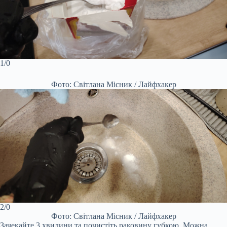
1/0
Фото: Світлана Місник / Лайфхакер
2/0
Фото: Світлана Місник / Лайфхакер
Зачекайте 3 хвилини та почистіть раковину губкою. Можна