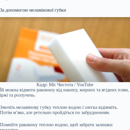
За допомогою меламінової губки
Кадр: Міс Чистота / YouTube
Їй можна відмити раковину від накипу, жирних та ягідних плям,
іржі та розлучень.
Змочіть меламінову губку теплою водою і злегка відіжміть.
Потім м’яко, але ретельно пройдіться по забрудненням.
Помийте раковину теплою водою, щоб забрати залишки
меламіну.