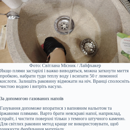
Фото: Світлана Місник / Лайфхакер
Якщо плями застарілі і важко виводяться, можна заткнути миття
пробкою, набрати туди теплу воду і всипати 50 г лимонної
кислоти. Залишіть раковину відмокати на ніч. Вранці сполосніть
чистою водою і витріть насухо.
За допомогою газованих напоїв
Газування допоможе впоратися з вапняним нальотом та
іржавими плямами. Варто брати неяскраві напої, наприклад,
спрайт, і чистити поверхні тільки з темного штучного каменю.
Для світлих раковин метод краще не використовувати, щоб
уникнути фарбування матеріалу.