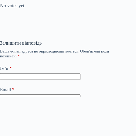
No votes yet.
Залишити відповідь
Ваша e-mail адреса не оприлюднюватиметься.
Обов’язкові поля
позначені
*
Ім’я
*
Email
*
Сайт
Додати коментар
*