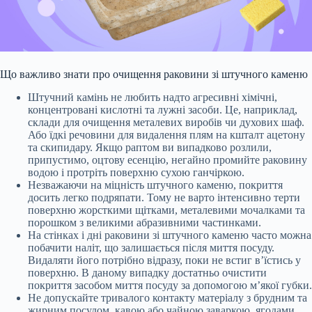
Що важливо знати про очищення раковини зі штучного каменю
Штучний камінь не любить надто агресивні хімічні,
концентровані кислотні та лужні засоби. Це, наприклад,
склади для очищення металевих виробів чи духових шаф.
Або їдкі речовини для видалення плям на кшталт ацетону
та скипидару. Якщо раптом ви випадково розлили,
припустимо, оцтову есенцію, негайно промийте раковину
водою і протріть поверхню сухою ганчіркою.
Незважаючи на міцність штучного каменю, покриття
досить легко подряпати. Тому не варто інтенсивно терти
поверхню жорсткими щітками, металевими мочалками та
порошком з великими абразивними частинками.
На стінках і дні раковини зі штучного каменю часто можна
побачити наліт, що залишається після миття посуду.
Видаляти його потрібно відразу, поки не встиг в’їстись у
поверхню. В даному випадку достатньо очистити
покриття засобом миття посуду за допомогою м’якої губки.
Не допускайте тривалого контакту матеріалу з брудним та
жирним посудом, кавою або чайною заваркою, ягодами,