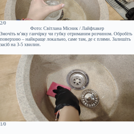
2/0
Фото: Світлана Місник / Лайфхакер
Змочіть м’яку ганчірку чи губку отриманим розчином. Обробіть
поверхню – найкраще локально, саме там, де є плями. Залишіть
засіб на 3-5 хвилин.
1/0