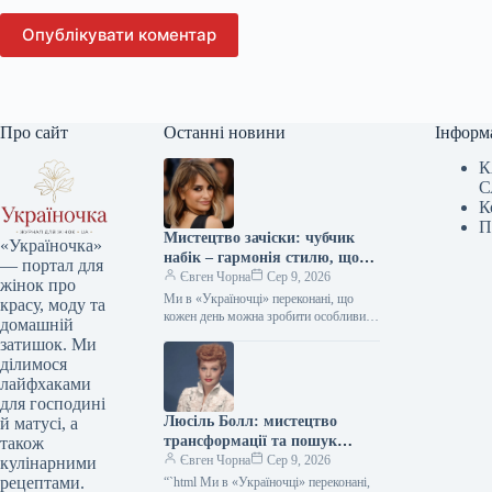
Опублікувати коментар
Про сайт
Останні новини
Інформ
К
С
К
П
Мистецтво зачіски: чубчик
«Україночка»
набік – гармонія стилю, що
— портал для
надихає міленіалів та дивує
Євген Чорна
Сер 9, 2026
жінок про
зумерів
Ми в «Україночці» переконані, що
красу, моду та
кожен день можна зробити особливим,
домашній
якщо додати до нього трішки
затишок. Ми
натхнення. Сьогодні ми розбираємося
ділимося
в…
лайфхаками
для господині
Люсіль Болл: мистецтво
й матусі, а
трансформації та пошук
також
власної гармонії кольору
Євген Чорна
Сер 9, 2026
кулінарними
рецептами.
“`html Ми в «Україночці» переконані,