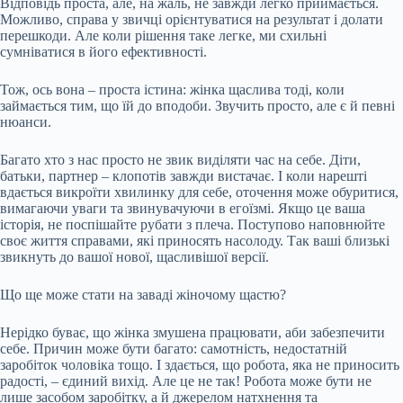
Відповідь проста, але,
на жаль, не завжди легко приймається.
Можливо, справа у звичці орієнтуватися на результат і долати
перешкоди. Але коли рішення таке легке, ми схильні
сумніватися в його ефективності.
Тож, ось вона – проста істина: жінка щаслива тоді, коли
займається тим, що їй до вподоби. Звучить просто, але є й певні
нюанси.
Багато хто з нас просто не звик виділяти час на себе. Діти,
батьки, партнер – клопотів завжди вистачає. І коли нарешті
вдається викроїти хвилинку для себе, оточення може обуритися,
вимагаючи уваги та звинувачуючи в егоїзмі. Якщо це ваша
історія, не поспішайте рубати з плеча. Поступово наповнюйте
своє життя справами, які приносять насолоду. Так ваші близькі
звикнуть до вашої нової, щасливішої версії.
Що ще може стати на заваді жіночому щастю?
Нерідко буває, що жінка змушена працювати, аби забезпечити
себе. Причин може бути багато: самотність, недостатній
заробіток чоловіка тощо. І здається, що робота, яка не приносить
радості, – єдиний вихід. Але це не так! Робота може бути не
лише засобом заробітку, а й джерелом натхнення та