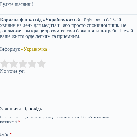
Будьте щасливі!
Корисна фішка від «Україночки»:
Знайдіть хоча б 15-20
хвилин на день для медитації або просто спокійної тиші. Це
допоможе вам краще зрозуміти свої бажання та потреби. Нехай
ваше життя буде легким та приємним!
Інформує
«Україночка»
.
Submit Rating
Rate this item:
No votes yet.
Залишити відповідь
Ваша e-mail адреса не оприлюднюватиметься.
Обов’язкові поля
позначені
*
Ім’я
*