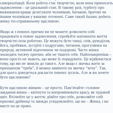
самореалізації. Коли робота стає творчістю, коли вона приносить
задоволення – це ідеальний стан. В такому разі, турботу про
виживання краще делегувати чоловікові, батькові, братові чи
іншим чоловікам у вашому оточенні. Саме такий баланс робить
жінку по-справжньому щасливою.
Якщо ж з певних причин ви не можете дозволити собі
працювати в повне задоволення, спробуйте наповнити життя
творчістю поза роботою. Це можуть бути танці, спів, рукоділля,
йога, пробіжки, зустрічі з подругами, читання, прогулянки на
природі, активний відпочинок чи подорожі. Часто жінки
знаходять тисячу причин, аби не тішити себе. Найпоширеніша –
вони просто не знають, що може їх порадувати. Це відбувається
тому, що ми не звикли до такого. Але якщо є звичка жити за
принципом “треба”, її можна замінити на звичку “хочу”. Так,
для цього доведеться докласти певних зусиль. Але ж ви хочете
бути щасливими?
Бути щасливою жінкою – це просто. Пам’ятайте: головне
завдання жінки – квітнути та випромінювати красу, як чудовий
цвіт. Втілюйте це у життя: дбайте про себе, дозволяйте собі
приємні дрібниці та завжди усвідомлюйте, що ви – Жінка, і ви
маєте на це право.