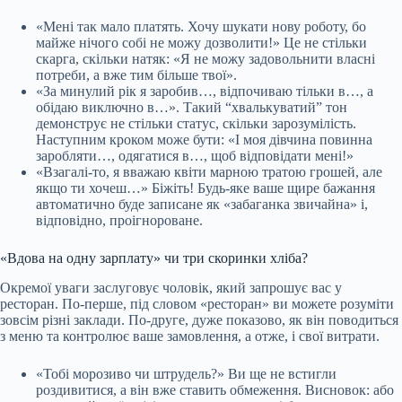
«Мені так мало платять. Хочу шукати нову роботу, бо
майже нічого собі не можу дозволити!» Це не стільки
скарга, скільки натяк: «Я не можу задовольнити власні
потреби, а вже тим більше твої».
«За минулий рік я заробив…, відпочиваю тільки в…, а
обідаю виключно в…». Такий “хвалькуватий” тон
демонструє не стільки статус, скільки зарозумілість.
Наступним кроком може бути: «І моя дівчина повинна
заробляти…, одягатися в…, щоб відповідати мені!»
«Взагалі-то, я вважаю квіти марною тратою грошей, але
якщо ти хочеш…» Біжіть! Будь-яке ваше щире бажання
автоматично буде записане як «забаганка звичайна» і,
відповідно, проігнороване.
«Вдова на одну зарплату» чи три скоринки хліба?
Окремої уваги заслуговує чоловік, який запрошує вас у
ресторан. По-перше, під словом «ресторан» ви можете розуміти
зовсім різні заклади. По-друге, дуже показово, як він поводиться
з меню та контролює ваше замовлення, а отже, і свої витрати.
«Тобі морозиво чи штрудель?» Ви ще не встигли
роздивитися, а він вже ставить обмеження. Висновок: або