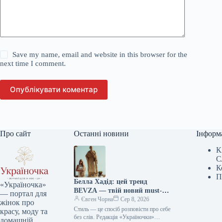
Save my name, email and website in this browser for the
next time I comment.
Опублікувати коментар
Про сайт
Останні новини
Інформ
К
С
К
П
Белла Хадід: цей тренд
«Україночка»
BEVZA — твій новий must-
— портал для
have сезону!
Євген Чорна
Сер 8, 2026
жінок про
Стиль — це спосіб розповісти про себе
красу, моду та
без слів. Редакція «Україночки»
домашній