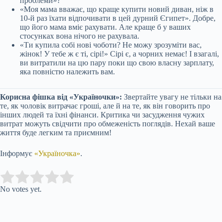
проблеми»?
«Моя мама вважає, що краще купити новий диван, ніж в
10-й раз їхати відпочивати в цей дурний Єгипет». Добре,
що його мама вміє рахувати. Але краще б у ваших
стосунках вона нічого не рахувала.
«Ти купила собі нові чоботи? Не можу зрозуміти вас,
жінок! У тебе ж є ті, сірі!» Сірі є, а чорних немає! І взагалі,
ви витратили на цю пару поки що свою власну зарплату,
яка повністю належить вам.
Корисна фішка від «Україночки»:
Звертайте увагу не тільки на
те, як чоловік витрачає гроші, але й на те, як він говорить про
інших людей та їхні фінанси. Критика чи засудження чужих
витрат можуть свідчити про обмеженість поглядів. Нехай ваше
життя буде легким та приємним!
Інформує
«Україночка»
.
Submit Rating
Rate this item:
No votes yet.