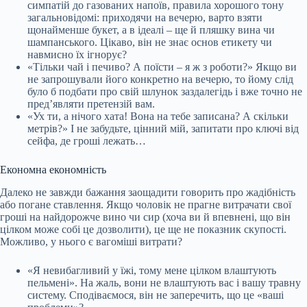
симпатій до газованих напоїв, правила хорошого тону
загальновідомі: приходячи на вечерю, варто взяти
щонайменше букет, а в ідеалі – ще й пляшку вина чи
шампанського. Цікаво, він не знає основ етикету чи
навмисно їх ігнорує?
«Тільки чай і печиво? А поїсти – я ж з роботи?» Якщо ви
не запрошували його конкретно на вечерю, то йому слід
було б подбати про свій шлунок заздалегідь і вже точно не
пред’являти претензій вам.
«Ух ти, а нічого хата! Вона на тебе записана? А скільки
метрів?» І не забудьте, цінний мій, запитати про ключі від
сейфа, де гроші лежать…
Економна економність
Далеко не завжди бажання заощадити говорить про жадібність
або погане ставлення. Якщо чоловік не прагне витрачати свої
гроші на найдорожче вино чи сир (хоча ви й впевнені, що він
цілком може собі це дозволити), це ще не показник скупості.
Можливо, у нього є вагоміші витрати?
«Я невибагливий у їжі, тому мене цілком влаштують
пельмені». На жаль, вони не влаштують вас і вашу травну
систему. Сподіваємося, він не заперечить, що це «ваші