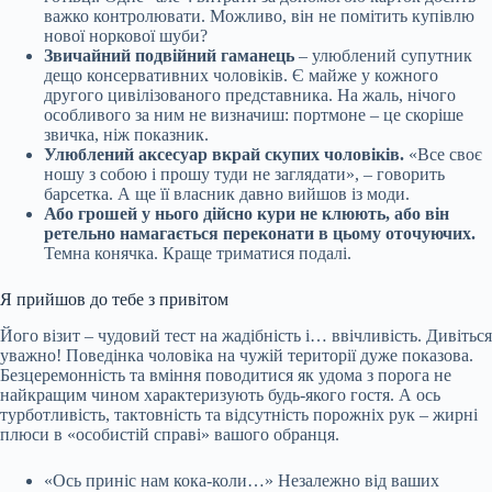
важко контролювати. Можливо, він не помітить купівлю
нової норкової шуби?
Звичайний подвійний гаманець
– улюблений супутник
дещо консервативних чоловіків. Є майже у кожного
другого цивілізованого представника. На жаль, нічого
особливого за ним не визначиш: портмоне – це скоріше
звичка, ніж показник.
Улюблений аксесуар вкрай скупих чоловіків.
«Все своє
ношу з собою і прошу туди не заглядати», – говорить
барсетка. А ще її власник давно вийшов із моди.
Або грошей у нього дійсно кури не клюють, або він
ретельно намагається переконати в цьому оточуючих.
Темна конячка. Краще триматися подалі.
Я прийшов до тебе з привітом
Його візит – чудовий тест на жадібність і… ввічливість. Дивіться
уважно! Поведінка чоловіка на чужій території дуже показова.
Безцеремонність та вміння поводитися як удома з порога не
найкращим чином характеризують будь-якого гостя. А ось
турботливість, тактовність та відсутність порожніх рук – жирні
плюси в «особистій справі» вашого обранця.
«Ось приніс нам кока-коли…» Незалежно від ваших