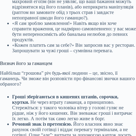
махровий егоїзм (він не уявляє, що ваші бажання можуть
відрізнятися від його планів), або неприкрита маніпуляція
(раптом ви замовите обід з трьох страв і завдасте
непоправної шкоди його гаманцю?).
«Я сам зроблю замовлення!» Навіть якщо він хоче
справити враження, це надмірно самовпевнено: у вас може
бути непереносимість або банальна нелюбов до певних
продуктів.
«Кожен платить сам за себе?» Він запросив вас у ресторан.
Запрошувати за чужі гроші – сумнівна перевага.
Визнач його за гаманцем
Найбільш “грошова” річ будь-якої людини – це, звісно, її
гаманець. Чи зможе він розповісти про фінансові звички вашого
обраного?
Гроші зберігаються в кишенях штанів, сорочки,
куртки.
Не через втрату гаманця, а принципово.
Стережіться: у такого чоловіка вітер у голові гуляє не
рідше, ніж у його кишенях. Він зневажає гроші і витрачає
їх легко. А потім так само легко живе в борг.
Речовий знак із претензією.
Його власник явно знає
рахунок своїй готівці і віддає перевагу терміналам, а не
готівці. Одне “але”: витрати за допомогою карток досить