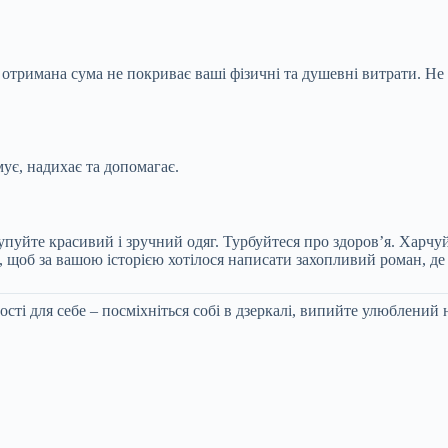
то отримана сума не покриває ваші фізичні та душевні витрати. Не
мує, надихає та допомагає.
упуйте красивий і зручний одяг. Турбуйтеся про здоров’я. Харчу
, щоб за вашою історією хотілося написати захопливий роман, де 
ості для себе – посміхніться собі в дзеркалі, випийте улюблени