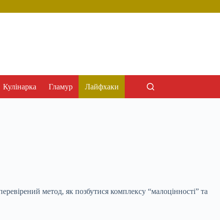
Кулінарка
Гламур
Лайфхаки
перевірений метод, як позбутися комплексу “малоцінності” та