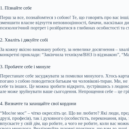
1. Пізнайте себе
Перш за все, познайомтеся з собою! Те, що говорять про вас інші
зменшити власне відчуття неповноцінності,
бачачи, наскільки д
психологічний портрет і розібратися в глибинах особистості та ст
2. Хваліть і дякуйте собі
За кожну якісно виконану роботу, за невелике досягнення – хвалі
конкретні приклади: “Закінчила технікум/ВНЗ із відзнакою”, “М
3. Пробачте себе і минуле
Перестаньте себе засуджувати за помилки минулого. Хтось картає 
погано з собою поводитися батькам чи чоловікові-тиран. Ми, не
себе та інших. Це можна зробити відкрито, зустрівшись з людин
але може зруйнувати ваше сьогодення. Непрощення себе – це грі
4. Визначте та захищайте свої кордони
“Моє/не моє” – чітко окресліть це. Що ви любите? Які люди, пред
друзі, професія), так і духовного (особистість, переконання, вір
впускаєте у свій дім, що робите, а чого не робите, коли вас мо
свого минулого. Реалізовуйте духовні практики, що вам до душі.