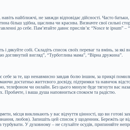
, навіть найближчі, не завжди відповідає дійсності. Часто батьки
итина більш здібна, щаслива чи красива. Визначте свої сильні ст
авленні до себе. Пам’ятайте давнє прислів’я: “Nosce te ipsum” – 
ть і дякуйте собі. Складіть список своїх переваг та вмінь, за як
аю доглянутий вигляд”, “Турботлива мама”, “Вірна дружина”.
себе за те, що ненавмисно завдав болю іншим, за прикрі помилки ч
 маючи достатньо життєвого досвіду, підтримки та навичок відс
ою, телефоном чи онлайн. Без цього минуле буде тягнути вас наз
х. Пробачте, і ваша душа наповниться спокоєм та радістю.
мети, місця викликають у вас відчуття цінності, що ви готові зах
а, знання, любов). Запишіть цей список у щоденник. Бережіть це в
жна турбувати. У духовному – не слухайте осудів, припиняйте неп