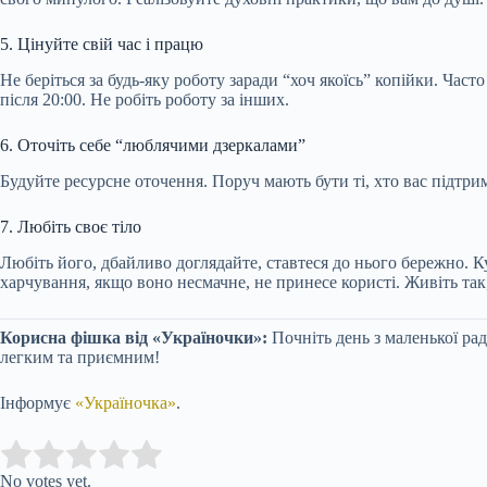
5. Цінуйте свій час і працю
Не беріться за будь-яку роботу заради “хоч якоїсь” копійки. Час
після 20:00. Не робіть роботу за інших.
6. Оточіть себе “люблячими дзеркалами”
Будуйте ресурсне оточення. Поруч мають бути ті, хто вас підтри
7. Любіть своє тіло
Любіть його, дбайливо доглядайте, ставтеся до нього бережно. К
харчування, якщо воно несмачне, не принесе користі. Живіть так
Корисна фішка від «Україночки»:
Почніть день з маленької рад
легким та приємним!
Інформує
«Україночка»
.
Submit Rating
Rate this item:
No votes yet.