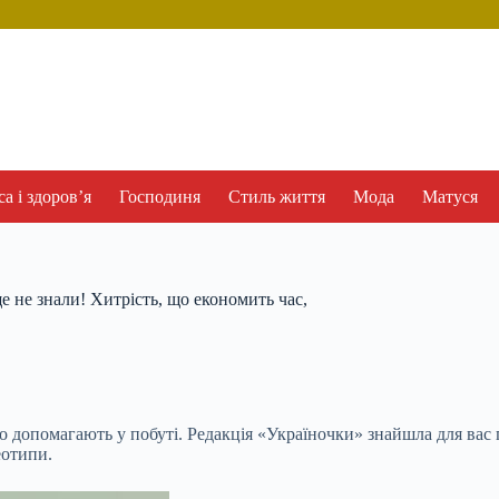
а і здоров’я
Господиня
Стиль життя
Мода
Матуся
ще не знали! Хитрість, що економить час,
о допомагають у побуті. Редакція «Україночки» знайшла для вас 
еотипи.