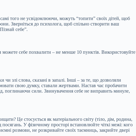
, самі того не усвідомлюючи, можуть “топити” своїх дітей, щоб
орони. Зверніться до психолога, щоб спільно створити ваш
“Пізнай себе”.
і ви можете себе похвалити – не менше 10 пунктів. Використовуйте
и злі слова, сказані в запалі. Інші – за те, що дозволяли
тоювати свою думку, ставали жертвами. Настав час пробачити
ад, поглинаючи сили. Звинувачення себе не виправить минуле,
ищати? Це стосується як матеріального світу (тіло, дім, родина,
ід посягань. У фізичному просторі встановлюйте чіткі межі: кого
риємні розмови, не розкривайте своїх таємниць, закрийте двері