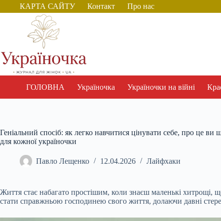
Перейти
КАРТА САЙТУ
Контакт
Про нас
до
вмісту
ГОЛОВНА
Україночка
Україночки на війні
Крас
Геніальний спосіб: як легко навчитися цінувати себе, про це ви 
для кожної україночки
Павло Лещенко
12.04.2026
Лайфхаки
Життя стає набагато простішим, коли знаєш маленькі хитрощі, щ
стати справжньою господинею свого життя, долаючи давні стер