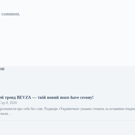
 I comment.
ни
цей тренд BEVZA — твій новий must-have сезону!
Сер 8, 2026
розповісти про себе без слів. Редакція «Україночки» уважно стежить за останніми тенден
тували…