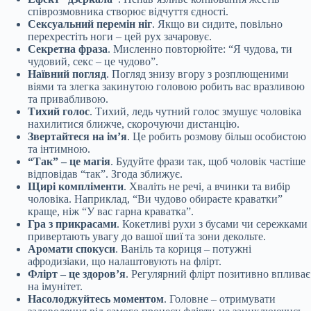
співрозмовника створює відчуття єдності.
Сексуальний перемін ніг
. Якщо ви сидите, повільно
перехрестіть ноги – цей рух зачаровує.
Секретна фраза
. Мисленно повторюйте: “Я чудова, ти
чудовий, секс – це чудово”.
Наївний погляд
. Погляд знизу вгору з розплющеними
віями та злегка закинутою головою робить вас вразливою
та привабливою.
Тихий голос
. Тихий, ледь чутний голос змушує чоловіка
нахилитися ближче, скорочуючи дистанцію.
Звертайтеся на ім’я
. Це робить розмову більш особистою
та інтимною.
“Так” – це магія
. Будуйте фрази так, щоб чоловік частіше
відповідав “так”. Згода зближує.
Щирі компліменти
. Хваліть не речі, а вчинки та вибір
чоловіка. Наприклад, “Ви чудово обираєте краватки”
краще, ніж “У вас гарна краватка”.
Гра з прикрасами
. Кокетливі рухи з бусами чи сережками
привертають увагу до вашої шиї та зони декольте.
Аромати спокуси
. Ваніль та кориця – потужні
афродизіаки, що налаштовують на флірт.
Флірт – це здоров’я
. Регулярний флірт позитивно впливає
на імунітет.
Насолоджуйтесь моментом
. Головне – отримувати