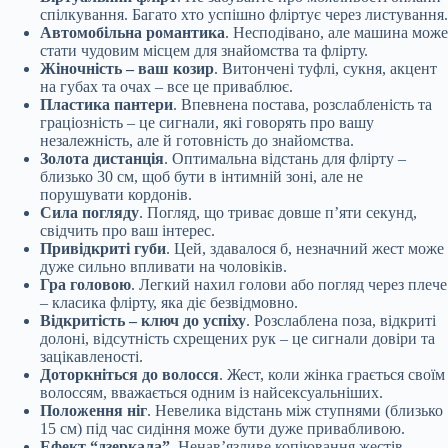
спілкування. Багато хто успішно фліртує через листування.
Автомобільна романтика
. Несподівано, але машина може
стати чудовим місцем для знайомства та флірту.
Жіночність – ваш козир
. Витончені туфлі, сукня, акцент
на губах та очах – все це приваблює.
Пластика пантери
. Впевнена постава, розслабленість та
граціозність – це сигнали, які говорять про вашу
незалежність, але й готовність до знайомства.
Золота дистанція
. Оптимальна відстань для флірту –
близько 30 см, щоб бути в інтимній зоні, але не
порушувати кордонів.
Сила погляду
. Погляд, що триває довше п’яти секунд,
свідчить про ваш інтерес.
Привідкриті губи
. Цей, здавалося б, незначний жест може
дуже сильно впливати на чоловіків.
Гра головою
. Легкий нахил голови або погляд через плече
– класика флірту, яка діє безвідмовно.
Відкритість – ключ до успіху
. Розслаблена поза, відкриті
долоні, відсутність схрещених рук – це сигнали довіри та
зацікавленості.
Доторкніться до волосся
. Жест, коли жінка грається своїм
волоссям, вважається одним із найсексуальніших.
Положення ніг
. Невелика відстань між ступнями (близько
15 см) під час сидіння може бути дуже привабливою.
Ефект “дзеркала”
. Ненав’язливе копіювання жестів