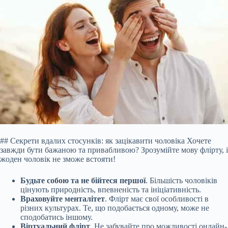
## Секрети вдалих стосунків: як зацікавити чоловіка Хочете
завжди бути бажаною та привабливою? Зрозумійте мову флірту, і
жоден чоловік не зможе встояти!
Будьте собою та не бійтеся першої
. Більшість чоловіків
цінують природність, впевненість та ініціативність.
Враховуйте менталітет
. Флірт має свої особливості в
різних культурах. Те, що подобається одному, може не
сподобатись іншому.
Віртуальний флірт
. Не забувайте про можливості онлайн-