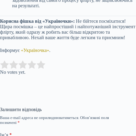
задоволення від самого процесу флірту, не зациклюючись
на результаті.
Корисна фішка від «Україночки»:
Не бійтеся посміхатися!
Щира посмішка – це найпростіший і найпотужніший інструмент
флірту, який одразу ж робить вас більш відкритою та
привабливою. Нехай ваше життя буде легким та приємним!
Інформує
«Україночка»
.
Submit Rating
Rate this item:
No votes yet.
Залишити відповідь
Ваша e-mail адреса не оприлюднюватиметься.
Обов’язкові поля
позначені
*
Ім’я
*