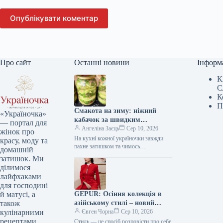
Опублікувати коментар
Про сайт
Останні новини
Інформ
К
С
К
П
Смакота на зиму: ніжний
«Україночка»
кабачок за швидким
— портал для
рецептом, гості будуть у
Ангеліна Заєць
Сер 10, 2026
жінок про
захваті!
На кухні кожної україночки завжди
красу, моду та
пахне затишком та чимось
домашній
смачненьким. Редакція «Україночки»
затишок. Ми
знайшла для вас чудовий рецепт
ділимося
пікантних кабачків на…
лайфхаками
для господині
GEPUR: Осіння колекція в
й матусі, а
азійському стилі – новий
також
тренд для вашого образу
Євген Чорна
Сер 10, 2026
кулінарними
рецептами.
Стиль — це спосіб розповісти про себе