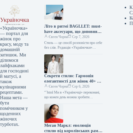
К
С
К
П
Літо в ритмі BAGLLET: must-
«Україночка»
have аксесуари, що доповнять
— портал для
твій фешн-образ
Євген Чорна
Сер 7, 2026
жінок про
Стиль — це спосіб розповісти про себе
красу, моду та
без слів. Редакція «Україночки»
домашній
уважно стежить за останніми
затишок. Ми
тенденціями, і сьогодні ми
ділимося
підготували…
лайфхаками
для господині
Секрети стилю: Гармонія
й матусі, а
елегантності для жінок 40+ від
також
топ-стилістки
Євген Чорна
Сер 6, 2026
кулінарними
рецептами.
“`html Ми в «Україночці» переконані,
що кожен день можна зробити
Наша мета —
особливим, якщо додати до нього
бути
трішки натхнення. Сьогодні ми
помічником у
розбираємося…
щоденних
жіночих
турботах.
Меган Маркл: еволюція
стилю від королівських рамок