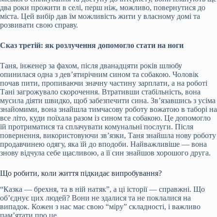
два роки прожити в селі, перш ніж, можливо, повернутися до
міста. Цей вибір дав їм можливість жити у власному домі та
розвивати свою справу.
Сказ третій: як розлучення допомогло стати на ноги
Таня, інженер за фахом, після дванадцяти років шлюбу
опинилася одна з дев’ятирічним сином та собакою. Чоловік
почав пити, пропиваючи значну частину зарплати, а на роботі
Тані загрожувало скорочення. Втративши стабільність, вона
мусила діяти швидко, щоб забезпечити сина. Зв’язавшись з усіма
знайомими, вона знайшла тимчасову роботу вожатою в таборі на
все літо, куди поїхала разом із сином та собакою. Це допомогло
їй протриматися та сплачувати комунальні послуги. Після
повернення, використовуючи зв’язки, Таня знайшла нову роботу
продавчинею одягу, яка їй до вподоби. Найважливіше — вона
знову відчула себе щасливою, а її син знайшов хорошого друга.
Що робити, коли життя підкидає випробування?
“Казка — брехня, та в ній натяк”, а ці історії — справжні. Що
об’єднує цих людей? Вони не здалися та не поклалися на
випадок. Кожен з нас має свою “міру” складності, і важливо
пам’ятати про це.