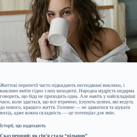
Життєві перипетії часто підкидають несподівані виклики, і
важливо вміти гідно з них виходити. Народна мудрість недарма
говорить, що біда не приходить одна. Але навіть у найскладніші
часи, коли здається, що все втрачено, існують шляхи, які ведуть
до нового, кращого життя. Головне — не
здаватися та шукати
вихід, адже кожна складність — це потенціал для змін.
Історії, що надихають
Сказ перший: як сім’я стала “вільною”