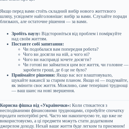
Якщо перед вами стоїть складний вибір нового життєвого
шляху, усвідомте найголовніше: вибір за вами. Слухайте поради
близьких, але остаточне рішення — за вами.
Зробіть паузу:
Відстороніться від проблем і поміркуйте
над своїм життям.
Поставте собі запитання:
Чи подобалася вам попередня робота?
Чого ви досягли на ній, а чого ні?
Чого ви насправді хочете досягти?
Чи готові ви займатися цим все життя, чи головне —
заробити гроші, де б це не було?
Приймайте рішення:
Якщо вас все влаштовувало,
шукайте вакансії за старим планом. Якщо ні — подумайте,
як змінити своє життя. Можливо, саме теперішні труднощі
— ваш шанс на нові звершення.
Корисна фішка від «Україночки»:
Коли стикаєтеся з
несподіваними фінансовими труднощами, спробуйте спочатку
продати непотрібні речі. Часто ми накопичуємо те, що вже не
використовуємо, а ці предмети можуть стати додатковим
джерелом доходу. Нехай ваше життя буде легким та приємним!