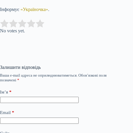
Інформує
«Україночка»
.
Submit Rating
Rate this item:
No votes yet.
Залишити відповідь
Ваша e-mail адреса не оприлюднюватиметься.
Обов’язкові поля
позначені
*
Ім’я
*
Email
*