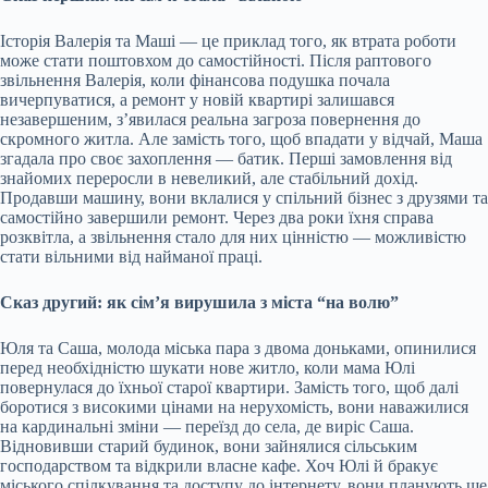
Історія Валерія та Маші — це приклад того, як втрата роботи
може стати поштовхом до самостійності. Після раптового
звільнення Валерія, коли фінансова подушка почала
вичерпуватися, а ремонт у новій квартирі залишався
незавершеним, з’явилася реальна загроза повернення до
скромного житла. Але замість того, щоб впадати у відчай, Маша
згадала про своє захоплення — батик. Перші замовлення від
знайомих переросли в невеликий, але стабільний дохід.
Продавши машину, вони вклалися у спільний бізнес з друзями та
самостійно завершили ремонт. Через два роки їхня справа
розквітла, а звільнення стало для них цінністю — можливістю
стати вільними від найманої праці.
Сказ другий: як сім’я вирушила з міста “на волю”
Юля та Саша, молода міська пара з двома доньками, опинилися
перед необхідністю шукати нове житло, коли мама Юлі
повернулася до їхньої старої квартири. Замість того, щоб далі
боротися з високими цінами на нерухомість, вони наважилися
на кардинальні зміни — переїзд до села, де виріс Саша.
Відновивши старий будинок, вони зайнялися сільським
господарством та відкрили власне кафе. Хоч Юлі й бракує
міського спілкування та доступу до інтернету, вони планують ще