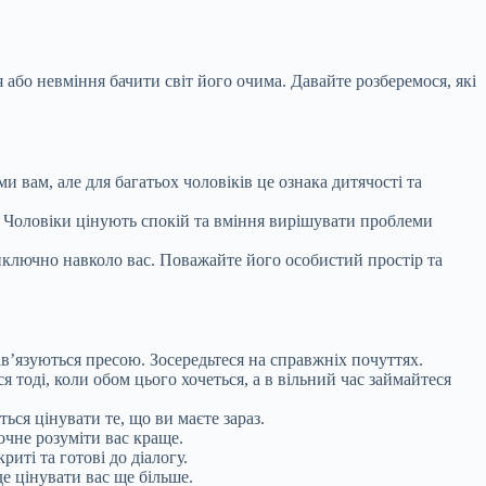
 або невміння бачити світ його очима. Давайте розберемося, які
вам, але для багатьох чоловіків це ознака дитячості та
є. Чоловіки цінують спокій та вміння вирішувати проблеми
виключно навколо вас. Поважайте його особистий простір та
ав’язуються пресою. Зосередьтеся на справжніх почуттях.
 тоді, коли обом цього хочеться, а в вільний час займайтеся
ься цінувати те, що ви маєте зараз.
почне розуміти вас краще.
иті та готові до діалогу.
де цінувати вас ще більше.