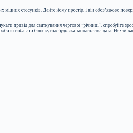
ких міцних стосунків. Дайте йому простір, і він обов’язково пов
шукати привід для святкування чергової “річниці”, спробуйте з
робити набагато більше, ніж будь-яка запланована дата. Нехай в