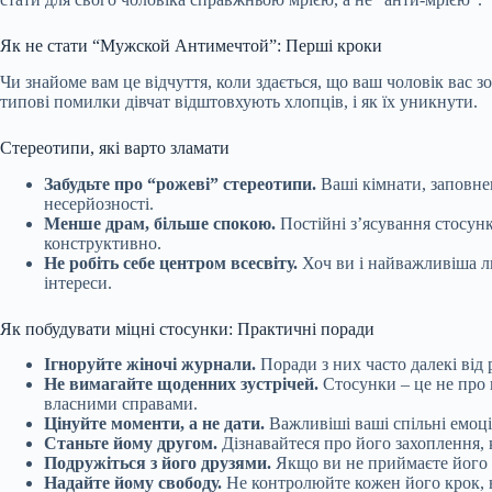
Як не стати “Мужской Антимечтой”: Перші кроки
Чи знайоме вам це відчуття, коли здається, що ваш чоловік вас 
типові
помилки дівчат відштовхують хлопців, і як їх уникнути.
Стереотипи, які варто зламати
Забудьте про “рожеві” стереотипи.
Ваші кімнати, заповне
несерйозності.
Менше драм, більше спокою.
Постійні з’ясування стосунк
конструктивно.
Не робіть себе центром всесвіту.
Хоч ви і найважливіша лю
інтереси.
Як побудувати міцні стосунки: Практичні поради
Ігноруйте жіночі журнали.
Поради з них часто далекі від 
Не вимагайте щоденних зустрічей.
Стосунки – це не про п
власними справами.
Цінуйте моменти, а не дати.
Важливіші ваші спільні емоції
Станьте йому другом.
Дізнавайтеся про його захоплення, к
Подружіться з його друзями.
Якщо ви не приймаєте його от
Надайте йому свободу.
Не контролюйте кожен його крок, не