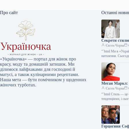
Про сайт
Останні нови
Секрети стилю:
Євген Чорна
“`html Ми в «Укра
натхнення. Сього
«Україночка» — портал для жінок про
красу, моду та домашній затишок. Ми
ділимося лайфхаками для господині й
матусі, а також кулінарними рецептами.
Наша мета — бути помічником у щоденних
Меган Маркл: 
жіночих турботах.
Євген Чорна
“`html Стиль — це 
тенденціями, і сь
Герцогиня Софі