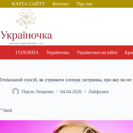
Перейти
КАРТА САЙТУ
Контакт
Про нас
до
вмісту
ГОЛОВНА
Україночка
Україночки на війні
Крас
Геніальний спосіб, як утримати хлопця: хитринка, про яку ви не 
Павло Лещенко
04.04.2026
Лайфхаки
“`html