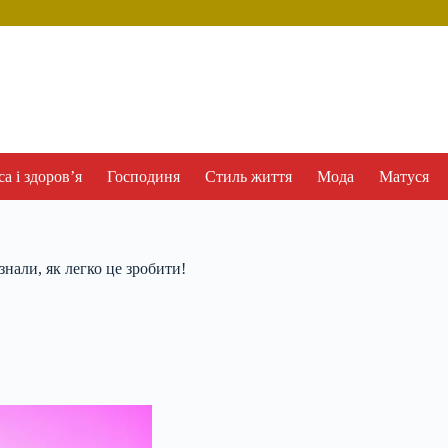
а і здоров’я
Господиня
Стиль життя
Мода
Матуся
знали, як легко це зробити!