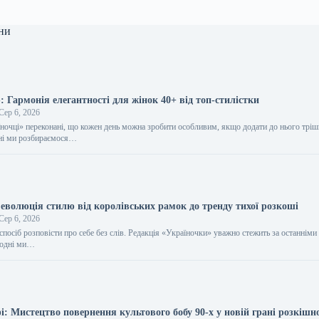
ни
 Гармонія елегантності для жінок 40+ від топ-стилістки
Сер 6, 2026
їночці» переконані, що кожен день можна зробити особливим, якщо додати до нього трі
дні ми розбираємося…
еволюція стилю від королівських рамок до тренду тихої розкоші
Сер 6, 2026
спосіб розповісти про себе без слів. Редакція «Україночки» уважно стежить за останніми
огодні ми…
: Мистецтво повернення культового бобу 90-х у новій грані розкішн