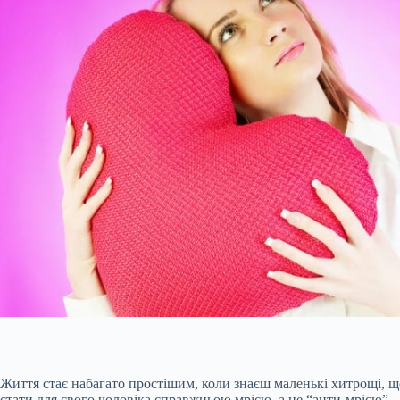
Життя стає набагато простішим, коли знаєш маленькі хитрощі, щ
стати для свого чоловіка справжньою мрією, а не “анти-мрією”.