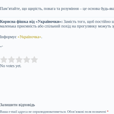
Пам’ятайте, що щирість, повага та розуміння – це основа будь-я
Корисна фішка від «Україночки»:
Замість того, щоб постійно 
маленька приємність або спільний похід на прогулянку можуть з
Інформує
«Україночка»
.
“`
Submit Rating
Rate this item:
No votes yet.
Залишити відповідь
Ваша e-mail адреса не оприлюднюватиметься.
Обов’язкові поля позначені
*