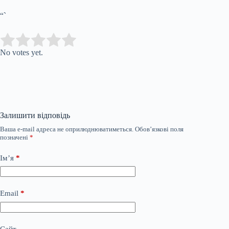
“`
Submit Rating
Rate this item:
No votes yet.
Залишити відповідь
Ваша e-mail адреса не оприлюднюватиметься.
Обов’язкові поля
позначені
*
Ім’я
*
Email
*
Сайт