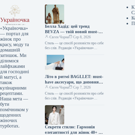
К
С
К
П
Белла Хадід: цей тренд
«Україночка»
BEVZA — твій новий must-
— портал для
have сезону!
Євген Чорна
Сер 8, 2026
жінок про
Стиль — це спосіб розповісти про себе
красу, моду та
без слів. Редакція «Україночки»
домашній
уважно стежить за останніми
затишок. Ми
тенденціями, і сьогодні ми
ділимося
підготували…
лайфхаками
для господині
Літо в ритмі BAGLLET: must-
й матусі, а
have аксесуари, що доповнять
також
твій фешн-образ
Євген Чорна
Сер 7, 2026
кулінарними
рецептами.
Стиль — це спосіб розповісти про себе
без слів. Редакція «Україночки»
Наша мета —
уважно стежить за останніми
бути
тенденціями, і сьогодні ми
помічником у
підготували…
щоденних
жіночих
турботах.
Секрети стилю: Гармонія
елегантності для жінок 40+ від