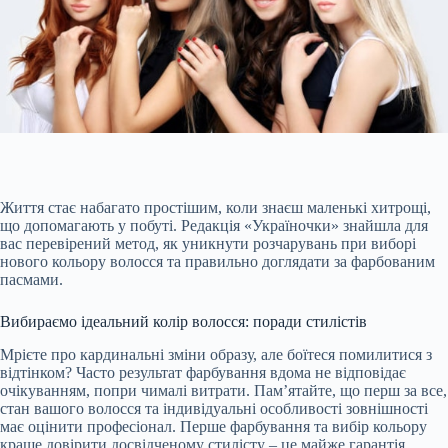
Життя стає набагато простішим, коли знаєш маленькі хитрощі,
що допомагають у побуті. Редакція «Україночки» знайшла для
вас перевірений метод, як уникнути розчарувань при виборі
нового кольору волосся та правильно доглядати за фарбованим
пасмами.
Вибираємо ідеальний колір волосся: поради стилістів
Мрієте про кардинальні зміни образу, але боїтеся помилитися з
відтінком? Часто результат фарбування вдома не відповідає
очікуванням, попри чималі витрати. Пам’ятайте, що перш за все,
стан
вашого волосся та індивідуальні особливості зовнішності
має оцінити професіонал. Перше фарбування та вибір кольору
краще довірити досвідченому стилісту – це майже гарантія