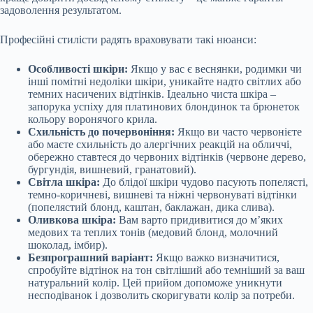
задоволення результатом.
Професійні стилісти радять враховувати такі нюанси:
Особливості шкіри:
Якщо у вас є веснянки, родимки чи
інші помітні недоліки шкіри, уникайте надто світлих або
темних насичених відтінків. Ідеально чиста шкіра –
запорука успіху для платинових блондинок та брюнеток
кольору воронячого крила.
Схильність до почервоніння:
Якщо ви часто червонієте
або маєте схильність до алергічних реакцій на обличчі,
обережно ставтеся до червоних відтінків (червоне дерево,
бургундія, вишневий, гранатовий).
Світла шкіра:
До блідої шкіри чудово пасують попелясті,
темно-коричневі, вишневі та ніжні червонуваті відтінки
(попелястий блонд, каштан, баклажан, дика слива).
Оливкова шкіра:
Вам варто придивитися до м’яких
медових та теплих тонів (медовий блонд, молочний
шоколад, імбир).
Безпрограшний варіант:
Якщо важко визначитися,
спробуйте відтінок на тон світліший або темніший за ваш
натуральний колір. Цей прийом допоможе уникнути
несподіванок і дозволить скоригувати колір за потреби.