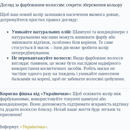
Догляд за фарбованим волоссям: секрети збереження кольору
Щоб ваш новий колір залишався насиченим якомога довше,
дотримуйтеся простих правил догляду:
Уникайте натуральних олій:
Шампуні та кондиціонери з
натуральними маслами можуть вимивати фарбу або
змінювати відтінок, особливо біля коріння. Те саме
стосується й масок – їхня дія може зробити колір
непередбачуваним.
Не перевантажуйте волосся:
Якщо фарбоване волосся
виглядає тьмяним, це може бути наслідком надмірного
використання косметичних засобів. Робіть маски не
частіше одного разу на тиждень і уникайте нанесення
бальзамів на корені, щоб не забивати волосяні цибулини.
Корисна фішка від «Україночки»:
Щоб освіжити колір між
фарбуваннями, використовуйте тонуючі шампуні або
кондиціонери. Вони допоможуть підтримати яскравість відтінку
та додати волоссю блиску. Нехай ваше життя буде легким та
приємним!
Інформує
«Україночка»
.