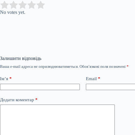
Submit Rating
Rate this item:
No votes yet.
Залишити відповідь
Ваша e-mail адреса не оприлюднюватиметься.
Обов’язкові поля позначені
*
Ім’я
*
Email
*
Додати коментар
*