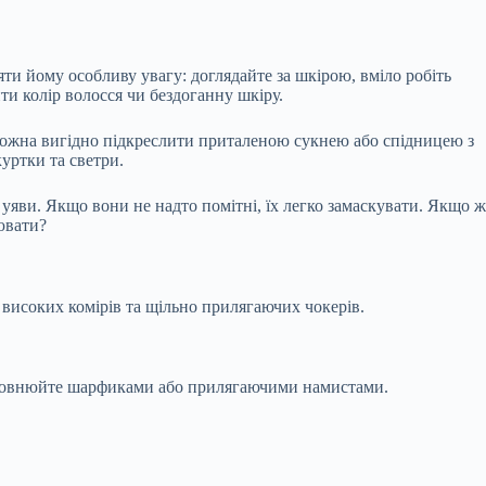
ляти йому особливу увагу:
доглядайте за шкірою, вміло робіть
ти колір волосся чи бездоганну шкіру.
 можна вигідно підкреслити приталеною сукнею або спідницею з
уртки та светри.
уяви. Якщо вони не надто помітні, їх легко замаскувати. Якщо ж
лювати?
високих комірів та щільно прилягаючих чокерів.
 доповнюйте шарфиками або прилягаючими намистами.