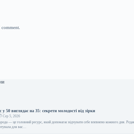
 I comment.
ни
 у 50 виглядає на 35: секрети молодості від зірки
Сер 5, 2026
врода — це головний ресурс, який допомагає відчувати себе впевнено кожного дня. Реда
отувала для вас…