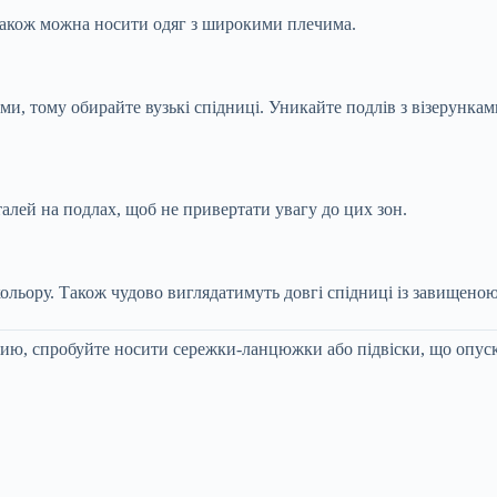
 Також можна носити одяг з широкими плечима.
и, тому обирайте вузькі спідниці. Уникайте подлів з візерункам
талей на подлах, щоб не привертати увагу до цих зон.
кольору. Також чудово виглядатимуть довгі спідниці із завищеною
ю, спробуйте носити сережки-ланцюжки або підвіски, що опус