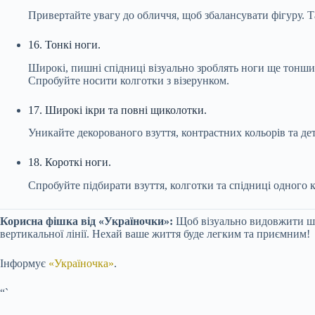
Привертайте увагу до обличчя, щоб збалансувати фігуру.
16. Тонкі ноги.
Широкі, пишні спідниці візуально зроблять ноги ще тоншим
Спробуйте носити колготки з візерунком.
17. Широкі ікри та повні щиколотки.
Уникайте декорованого взуття, контрастних кольорів та де
18. Короткі ноги.
Спробуйте підбирати взуття, колготки та спідниці одного 
Корисна фішка від «Україночки»:
Щоб візуально видовжити ши
вертикальної лінії. Нехай ваше життя буде легким та приємним!
Інформує
«Україночка»
.
“`