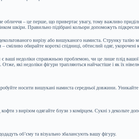
Наше обличчя – це перше, що привертає увагу, тому важливо приді
тінком шкіри. Правильно підібрані кольори допоможуть підкресли
 декольтованого вирізу або вишуканого намиста. Струнку талію
 сміливо обирайте короткі спідниці, обтислий одяг, укорочені к
и є ваші недоліки справжньою проблемою, чи це лише плід вашої 
. Отже, які недоліки фігури трапляються найчастіше і як їх ніве
спробуйте носити вишукані намиста середньої довжини. Уникайте 
ід кофти з вирізом одягайте блузи з комірцем. Сукні з декольте
одадуть об’єму та візуально збалансують вашу фігуру.