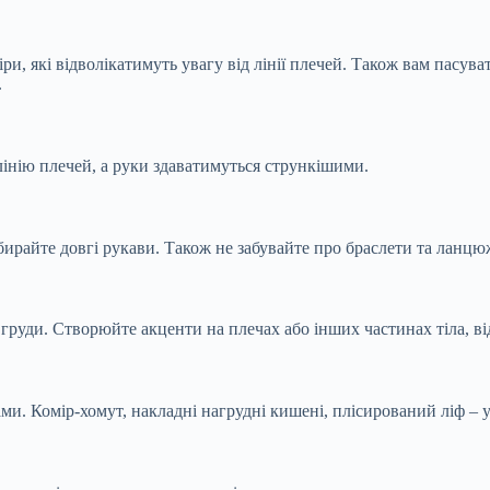
ри, які відволікатимуть увагу від лінії плечей. Також вам пасу
.
лінію плечей, а руки здаватимуться стрункішими.
райте довгі рукави. Також не забувайте про браслети та ланцюж
груди. Створюйте акценти на плечах або інших частинах тіла, від
ми. Комір-хомут, накладні нагрудні кишені, плісирований ліф – 