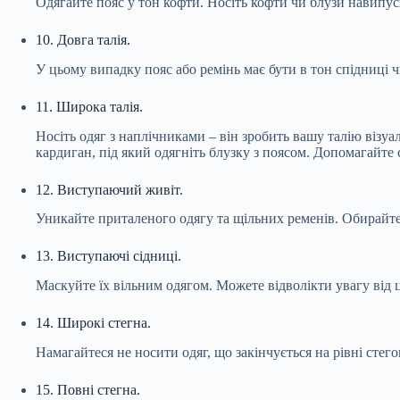
Одягайте пояс у тон кофти. Носіть кофти чи блузи навипус
10. Довга талія.
У цьому випадку пояс або ремінь має бути в тон спідниці ч
11. Широка талія.
Носіть одяг з наплічниками – він зробить вашу талію візу
кардиган, під який одягніть блузку з поясом. Допомагайте
12. Виступаючий живіт.
Уникайте приталеного одягу та щільних ременів. Обирайте в
13. Виступаючі сідниці.
Маскуйте їх вільним одягом. Можете відволікти увагу від 
14. Широкі стегна.
Намагайтеся не носити одяг, що закінчується на рівні сте
15. Повні стегна.