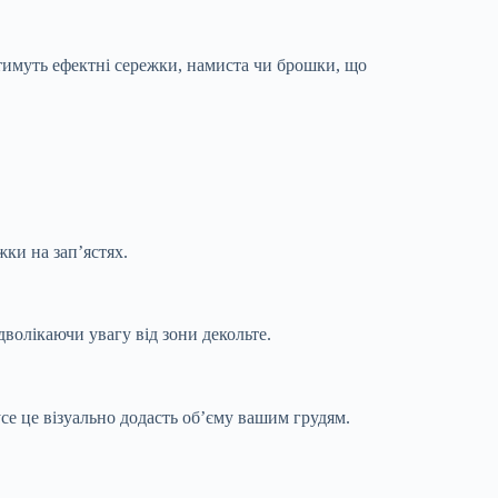
ватимуть ефектні сережки, намиста чи брошки, що
ки на зап’ястях.
волікаючи увагу від зони декольте.
усе це візуально додасть об’єму вашим грудям.