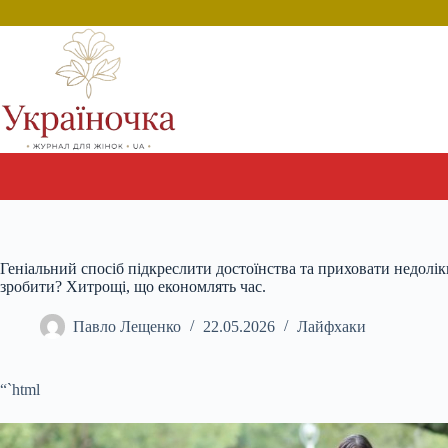
Перейти
до
вмісту
Геніальний спосіб підкреслити достоїнства та приховати недоліки
зробити? Хитрощі, що економлять час.
Павло Лещенко
22.05.2026
Лайфхаки
“`html