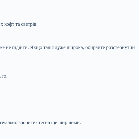
 кофт та светрів.
оже не підійти. Якщо талія дуже широка, обирайте розстебнутий
уго.
 візуально зробите стегна ще ширшими.