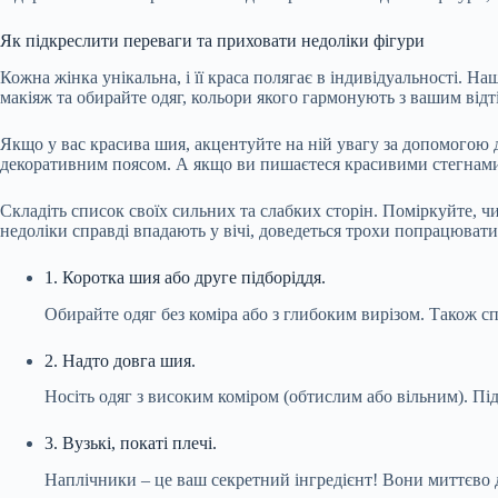
Як підкреслити переваги та приховати недоліки фігури
Кожна жінка унікальна, і її краса полягає в індивідуальності. 
макіяж та обирайте одяг, кольори якого гармонують з вашим від
Якщо у вас красива шия, акцентуйте на ній увагу за допомогою
декоративним поясом. А якщо ви пишаєтеся красивими стегнами –
Складіть список своїх сильних та слабких сторін. Поміркуйте, ч
недоліки справді впадають у вічі, доведеться трохи попрацювати
1. Коротка шия або друге підборіддя.
Обирайте одяг без коміра або з глибоким вирізом. Також 
2. Надто довга шия.
Носіть одяг з високим коміром (обтислим або вільним). П
3. Вузькі, покаті плечі.
Наплічники – це ваш секретний інгредієнт! Вони миттєво д