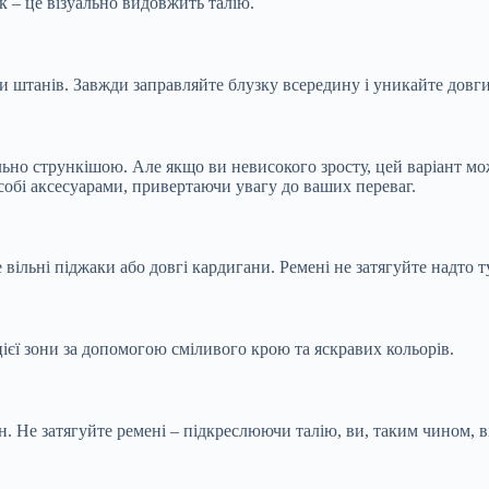
к – це візуально видовжить талію.
и штанів. Завжди заправляйте блузку всередину і уникайте довгих
ально стрункішою. Але якщо ви невисокого зросту, цей варіант м
 собі аксесуарами, привертаючи увагу до ваших переваг.
ільні піджаки або довгі кардигани. Ремені не затягуйте надто т
цієї зони за допомогою сміливого крою та яскравих кольорів.
гон. Не затягуйте ремені – підкреслюючи талію, ви, таким чином,