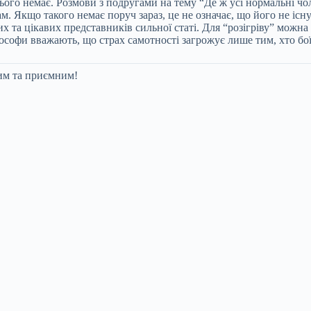
нього немає. Розмови з подругами на тему “Де ж усі нормальні чо
вам. Якщо такого немає поруч зараз, це не означає, що його не іс
них та цікавих представників сильної статі. Для “розігріву” мож
Філософи вважають, що страх самотності загрожує лише тим, хто б
им та приємним!