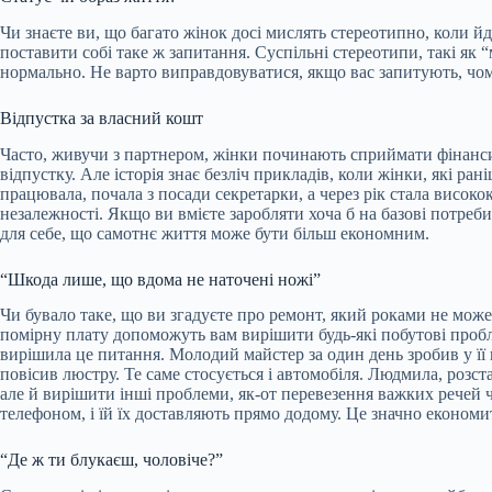
Чи знаєте ви, що багато жінок досі мислять стереотипно, коли й
поставити собі таке ж запитання. Суспільні
стереотипи, такі як 
нормально. Не варто виправдовуватися, якщо вас запитують, чом
Відпустка за власний кошт
Часто, живучи з партнером, жінки починають сприймати фінанси
відпустку. Але історія знає безліч прикладів, коли жінки, які р
працювала, почала з посади секретарки, а через рік стала висок
незалежності. Якщо ви вмієте заробляти хоча б на базові потреб
для себе, що самотнє життя може бути більш економним.
“Шкода лише, що вдома не наточені ножі”
Чи бувало таке, що ви згадуєте про ремонт, який роками не може
помірну плату допоможуть вам вирішити будь-які побутові пробл
вирішила це питання. Молодий майстер за один день зробив у її 
повісив люстру. Те саме стосується і автомобіля. Людмила, розст
але й вирішити інші проблеми, як-от перевезення важких речей
телефоном, і їй їх доставляють прямо додому. Це значно економит
“Де ж ти блукаєш, чоловіче?”