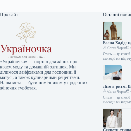
Про сайт
Останні нови
Белла Хадід: 
Євген Чорна
Стиль — це спосіб 
сьогодні ми підго
«Україночка» — портал для жінок про
красу, моду та домашній затишок. Ми
ділимося лайфхаками для господині й
матусі, а також кулінарними рецептами.
Наша мета — бути помічником у щоденних
Літо в ритмі 
жіночих турботах.
Євген Чорна
Стиль — це спосіб 
сьогодні ми підго
Секрети стилю: