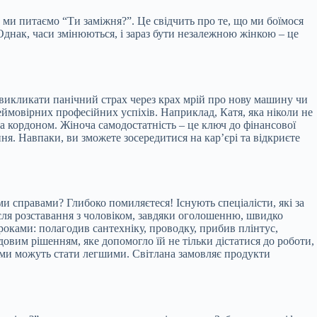
 ми питаємо “Ти заміжня?”. Це свідчить про те, що ми боїмося
 Однак, часи змінюються, і зараз бути незалежною жінкою – це
викликати панічний страх через крах мрій про нову машину чи
 неймовірних професійних успіхів. Наприклад, Катя, яка ніколи не
за кордоном. Жіноча самодостатність – це ключ до фінансової
ня. Навпаки, ви зможете зосередитися на кар’єрі та відкриєте
ми справами? Глибоко помиляєтеся! Існують спеціалісти, які за
сля розставання з чоловіком, завдяки оголошенню, швидко
роками: полагодив сантехніку, проводку, прибив плінтус,
довим рішенням, яке допомогло їй не тільки дістатися до роботи,
тами можуть стати легшими. Світлана замовляє продукти