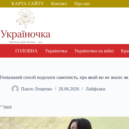
Перейти
КАРТА САЙТУ
Контакт
Про нас
до
вмісту
ГОЛОВНА
Україночка
Україночки на війні
Крас
Геніальний спосіб подолати самотність, про який ви не знали: я
Павло Лещенко
28.06.2026
Лайфхаки
“`html