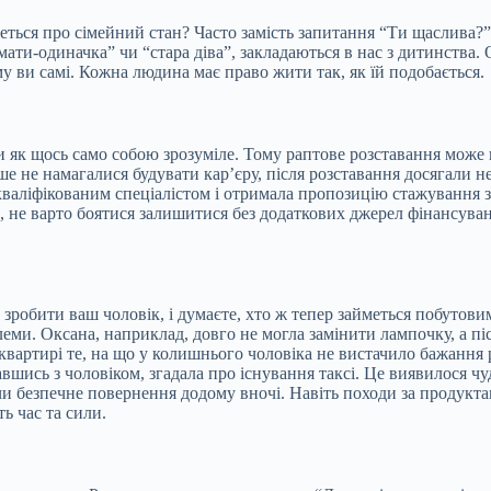
деться про сімейний стан? Часто замість запитання “Ти щаслива?”
“мати-одиначка” чи “стара діва”, закладаються в нас з дитинства.
у ви самі. Кожна людина має право жити так, як їй подобається.
 як щось само собою зрозуміле. Тому раптове розставання може 
аніше не намагалися будувати кар’єру, після розставання досягали
окваліфікованим спеціалістом і отримала пропозицію стажування 
и, не варто боятися залишитися без додаткових джерел фінансуван
 зробити ваш чоловік, і думаєте, хто ж тепер займеться побутови
еми. Оксана, наприклад, довго не могла замінити лампочку, а пі
квартирі те, на що у колишнього чоловіка не вистачило бажання 
авшись з чоловіком, згадала про існування таксі. Це виявилося чу
 чи безпечне повернення додому вночі. Навіть походи за продук
ь час та сили.