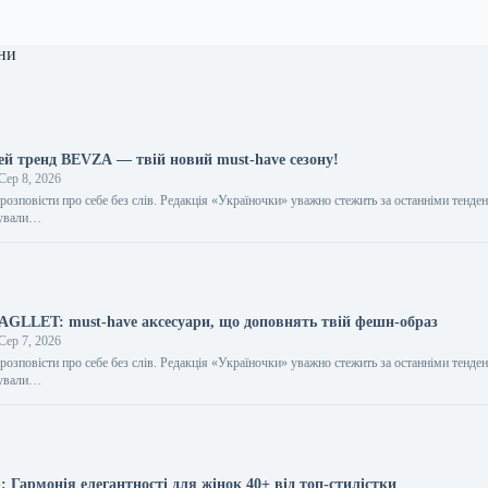
ни
цей тренд BEVZA — твій новий must-have сезону!
Сер 8, 2026
розповісти про себе без слів. Редакція «Україночки» уважно стежить за останніми тенден
тували…
BAGLLET: must-have аксесуари, що доповнять твій фешн-образ
Сер 7, 2026
розповісти про себе без слів. Редакція «Україночки» уважно стежить за останніми тенден
тували…
 Гармонія елегантності для жінок 40+ від топ-стилістки