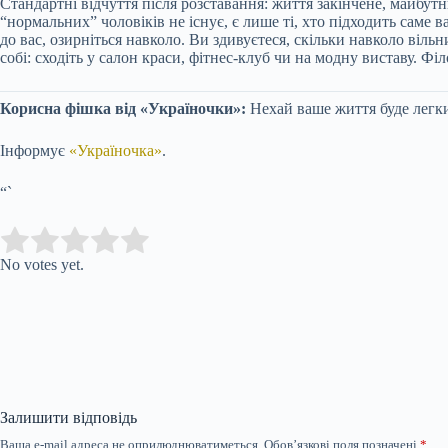
Стандартні відчуття після розставання: життя закінчене, майбут
“нормальних” чоловіків не існує, є лише ті, хто підходить саме 
до вас, озирніться навколо. Ви здивуєтеся, скільки навколо віль
собі: сходіть у салон краси, фітнес-клуб чи на модну виставу. 
Корисна фішка від «Україночки»:
Нехай ваше життя буде легк
Інформує
«Україночка»
.
“`
Submit Rating
Rate this item:
No votes yet.
Залишити відповідь
Ваша e-mail адреса не оприлюднюватиметься.
Обов’язкові поля позначені
*