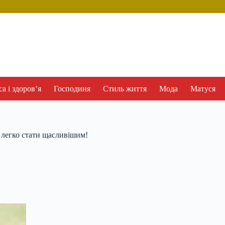
а і здоров’я
Господиня
Стиль життя
Мода
Матуся
к легко стати щасливішим!