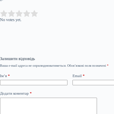
“`
Submit Rating
Rate this item:
No votes yet.
Залишити відповідь
Ваша e-mail адреса не оприлюднюватиметься.
Обов’язкові поля позначені
*
Ім’я
*
Email
*
Додати коментар
*