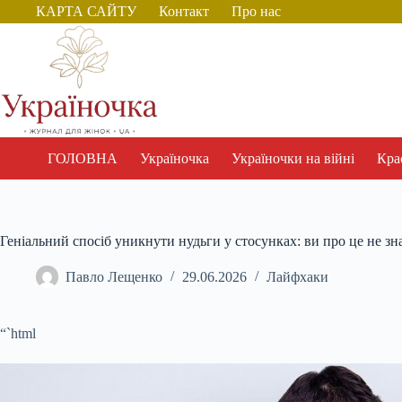
Перейти
КАРТА САЙТУ
Контакт
Про нас
до
вмісту
ГОЛОВНА
Україночка
Україночки на війні
Крас
Геніальний спосіб уникнути нудьги у стосунках: ви про це не зна
Павло Лещенко
29.06.2026
Лайфхаки
“`html