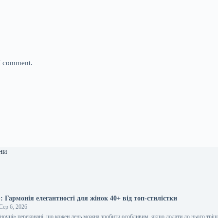
 I comment.
ни
 Гармонія елегантності для жінок 40+ від топ-стилістки
Сер 6, 2026
їночці» переконані, що кожен день можна зробити особливим, якщо додати до нього трі