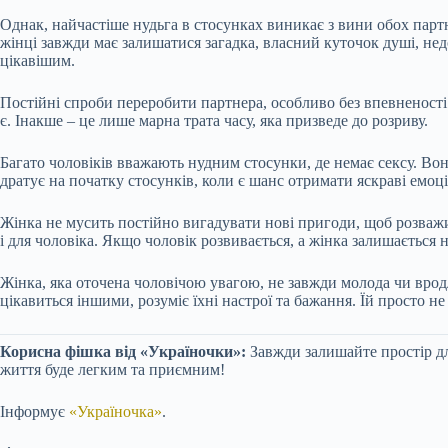
Однак, найчастіше нудьга в стосунках виникає з вини обох партне
жінці завжди має залишатися загадка, власний куточок душі, нед
цікавішим.
Постійні спроби переробити партнера, особливо без впевненості 
є. Інакше – це лише марна трата часу, яка призведе до розриву.
Багато чоловіків вважають нудним стосунки, де немає сексу. Вон
дратує на початку стосунків, коли є шанс отримати яскраві емоції
Жінка не мусить постійно вигадувати нові пригоди, щоб розважи
і для чоловіка. Якщо чоловік розвивається, а жінка залишається н
Жінка, яка оточена чоловічою увагою, не завжди молода чи вродл
цікавиться іншими, розуміє їхні настрої та бажання. Їй просто не
Корисна фішка від «Україночки»:
Завжди залишайте простір дл
життя буде легким та приємним!
Інформує
«Україночка»
.