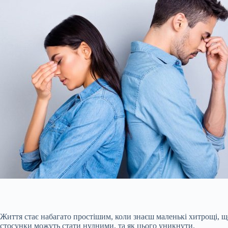
Життя стає набагато простішим, коли знаєш маленькі хитрощі, щ
стосунки можуть стати нудними, та як цього уникнути.