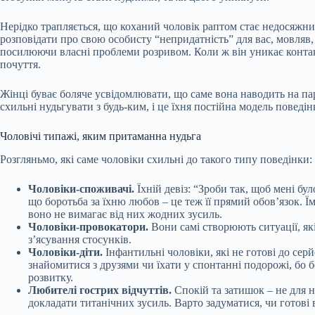
Нерідко трапляється, що коханий чоловік раптом стає недосяжни
розповідати про свою особисту “непридатність” для вас, мовляв
посилюючи власні проблеми розривом. Коли ж він уникає контакті
почуття.
Жінці буває боляче усвідомлювати, що саме вона наводить на пар
схильні нудьгувати з будь-ким, і це їхня постійна модель поведі
Чоловічі типажі, яким притаманна нудьга
Розгляньмо, які саме чоловіки схильні до такого типу поведінки:
Чоловіки-споживачі.
Їхній девіз: “Зроби так, щоб мені б
що боротьба за їхню любов – це теж її прямий обов’язок. Ї
воно не вимагає від них жодних зусиль.
Чоловіки-провокатори.
Вони самі створюють ситуації, як
з’ясування стосунків.
Чоловіки-діти.
Інфантильні чоловіки, які не готові до се
знайомитися з друзями чи їхати у спонтанні подорожі, бо бо
розвитку.
Любителі гострих відчуттів.
Спокій та затишок – не для н
докладати титанічних зусиль. Варто задуматися, чи готові 