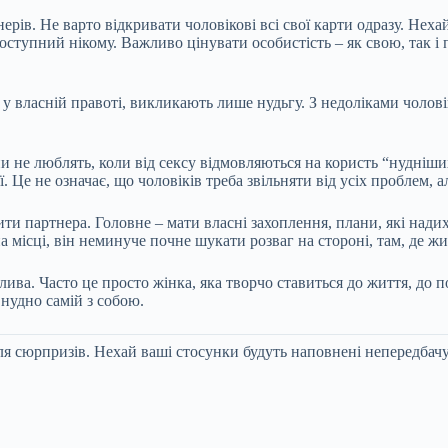
рів. Не варто відкривати чоловікові всі свої карти одразу. Нехай
оступний нікому. Важливо цінувати особистість – як свою, так і
у власній правоті, викликають лише нудьгу. З недоліками чолові
и не люблять, коли від сексу відмовляються на користь “нудніши
. Це не означає, що чоловіків треба звільняти від усіх проблем, 
ти партнера. Головне – мати власні захоплення, плани, які нади
а місці, він неминуче почне шукати розваг на стороні, там, де жит
ива. Часто це просто жінка, яка творчо ставиться до життя, до п
 нудно самій з собою.
я сюрпризів. Нехай ваші стосунки будуть наповнені непередбачу