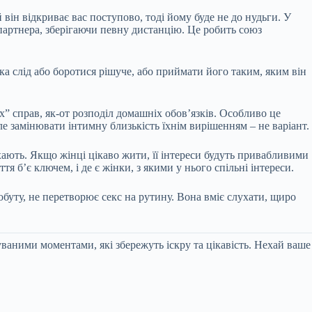
 він відкриває вас поступово, тоді йому буде не до нудьги. У
 партнера, зберігаючи певну дистанцію. Це робить союз
ка слід або боротися рішуче, або приймати його таким, яким він
х” справ, як-от розподіл домашніх обов’язків. Особливо це
але замінювати інтимну близькість їхнім вирішенням – не варіант.
хають. Якщо жінці цікаво жити, її інтереси будуть привабливими
тя б’є ключем, і де є жінки, з якими у нього спільні інтереси.
обуту, не перетворює секс на рутину. Вона вміє слухати, щиро
ваними моментами, які збережуть іскру та цікавість. Нехай ваше