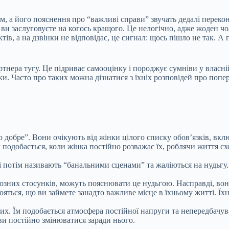
м, а його пояснення про “важливі справи” звучать дедалі переко
, ви
заслуговуєте на когось кращого. Це нелогічно, адже жоден чо
в, а на дзвінки не відповідає, це сигнал: щось пішло не так. А
тнера тугу. Це підриває самооцінку і породжує сумніви у власній
нки. Часто про таких можна дізнатися з їхніх розповідей про поп
уло добре”. Вони очікують від жінки цілого списку обов’язків, в
м подобається, коли жінка постійно розважає їх, роблячи життя с
і потім називають “банальними сценами” та жаліються на нудьгу.
рйозних стосунків, можуть пояснювати це нудьгою. Насправді, во
яться, що ви займете занадто важливе місце в їхньому житті. Їхн
их. Їм подобається атмосфера постійної напруги та непередбачув
ви постійно змінюватися заради нього.