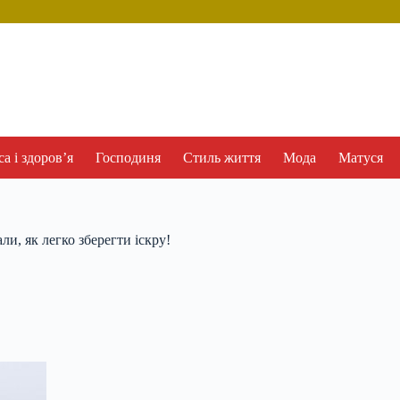
а і здоров’я
Господиня
Стиль життя
Мода
Матуся
ли, як легко зберегти іскру!