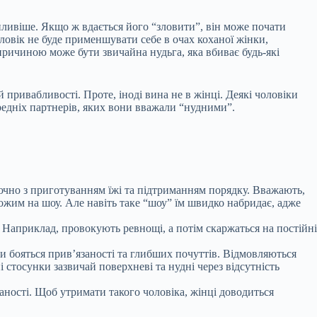
нливіше. Якщо ж вдається його “зловити”, він може почати
ловік не буде применшувати себе в очах коханої жінки,
 причиною може бути звичайна нудьга, яка вбиває будь-які
 привабливості. Проте, іноді вина не в жінці. Деякі чоловіки
ередніх партнерів, яких вони вважали “нудними”.
ключно з приготуванням їжі та підтриманням порядку. Вважають,
хожим на шоу. Але навіть таке “шоу” їм швидко набридає, адже
 Наприклад, провокують ревнощі, а потім скаржаться на постійні
ни бояться прив’язаності та глибших почуттів. Відмовляються
і стосунки зазвичай поверхневі та нудні через відсутність
аності. Щоб утримати такого чоловіка, жінці доводиться