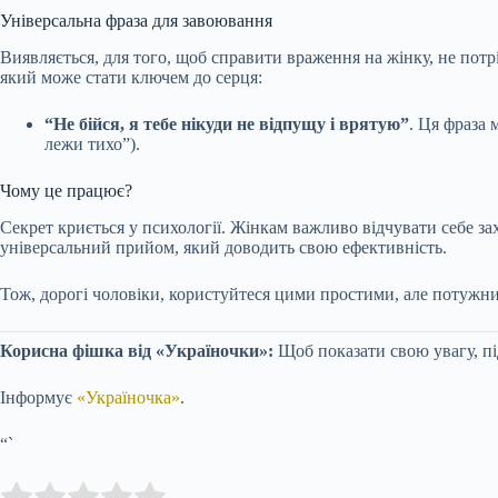
Універсальна фраза для завоювання
Виявляється, для того, щоб справити враження на жінку, не потр
який може стати ключем до серця:
“Не
бійся, я тебе нікуди не відпущу і врятую”
. Ця фраза 
лежи тихо”).
Чому це працює?
Секрет криється у психології. Жінкам важливо відчувати себе з
універсальний прийом, який доводить свою ефективність.
Тож, дорогі чоловіки, користуйтеся цими простими, але потужни
Корисна фішка від «Україночки»:
Щоб показати свою увагу, пі
Інформує
«Україночка»
.
“`
Submit Rating
Rate this item: