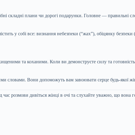
ібні складні плани чи дорогі подарунки. Головне — правильні сло
містить у собі все: визнання небезпеки (“жах”), обіцянку безпеки 
ахищеними та коханими. Коли ви демонструєте силу та готовність
ми словами. Вони допоможуть вам завоювати серце будь-якої жін
д час розмови дивіться жінці в очі та слухайте уважно, що вона