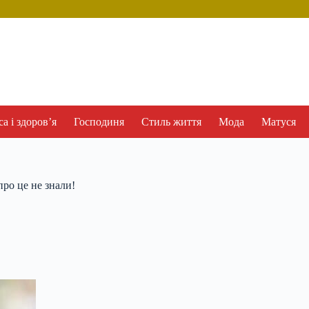
а і здоров’я
Господиня
Стиль життя
Мода
Матуся
про це не знали!