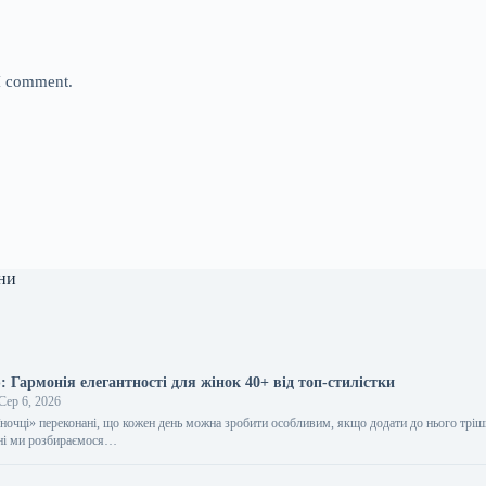
 I comment.
ни
 Гармонія елегантності для жінок 40+ від топ-стилістки
Сер 6, 2026
їночці» переконані, що кожен день можна зробити особливим, якщо додати до нього трі
дні ми розбираємося…