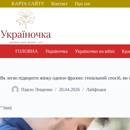
Перейти
КАРТА САЙТУ
Контакт
Про нас
до
вмісту
ГОЛОВНА
Україночка
Україночки на війні
Крас
Як легко підкорити жінку однією фразою: геніальний спосіб, ви 
Павло Лещенко
20.04.2026
Лайфхаки
“`html