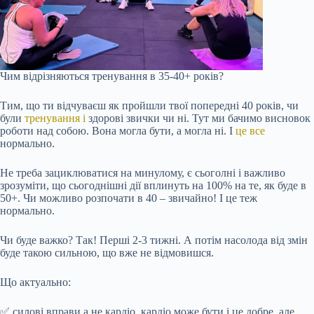
Чим відрізняються тренування в 35-40+ років?
Тим, що ти відчуваєш як пройшли твої попередні 40 років, чи
були
тренування і
здорові звички чи ні. Тут ми бачимо висновок
роботи над собою. Вона могла бути, а могла ні. І
це все
нормально.
Не треба зациклюватися на минулому, є сьоголні і важливо
зрозуміти, що сьогоднішні дії вплинуть на 100% на те, як буде в
50+. Чи можливо розпочати в 40 – звичайно! І це теж
нормально.
Чи буде важко? Так! Перші 2-3 тижні. А потім насолода від змін
буде такою сильною, що вже не відмовишся.
Що актуально:
✅ силові вправи а не кардіо, кардіо може бути і це добре, але