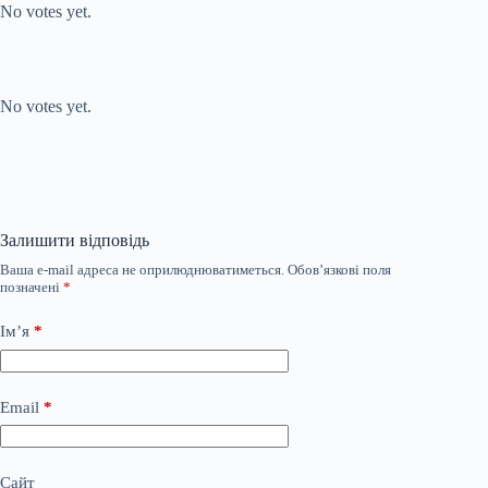
No votes yet.
Submit Rating
Rate this item:
No votes yet.
Залишити відповідь
Ваша e-mail адреса не оприлюднюватиметься.
Обов’язкові поля
позначені
*
Ім’я
*
Email
*
Сайт