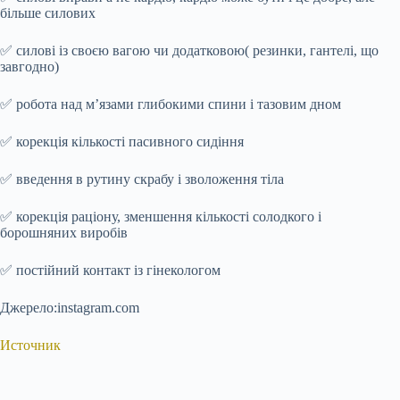
більше силових
✅ силові із своєю вагою чи додатковою( резинки, гантелі, що
завгодно)
✅ робота над м’язами глибокими спини і тазовим дном
✅ корекція кількості пасивного сидіння
✅ введення в рутину скрабу і зволоження тіла
✅ корекція раціону, зменшення кількості солодкого і
борошняних виробів
✅ постійний контакт із гінекологом
Джерело:instagram.com
Источник
Submit Rating
Rate this item: