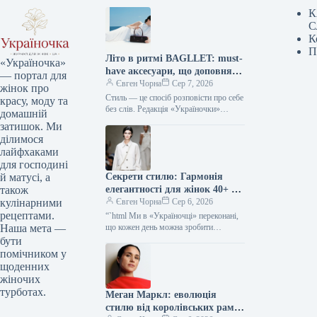
К
С
К
П
Літо в ритмі BAGLLET: must-
«Україночка»
have аксесуари, що доповнять
— портал для
твій фешн-образ
Євген Чорна
Сер 7, 2026
жінок про
Стиль — це спосіб розповісти про себе
красу, моду та
без слів. Редакція «Україночки»
домашній
уважно стежить за останніми
затишок. Ми
тенденціями, і сьогодні ми
ділимося
підготували…
лайфхаками
для господині
Секрети стилю: Гармонія
й матусі, а
елегантності для жінок 40+ від
також
топ-стилістки
Євген Чорна
Сер 6, 2026
кулінарними
рецептами.
“`html Ми в «Україночці» переконані,
що кожен день можна зробити
Наша мета —
особливим, якщо додати до нього
бути
трішки натхнення. Сьогодні ми
помічником у
розбираємося…
щоденних
жіночих
турботах.
Меган Маркл: еволюція
стилю від королівських рамок