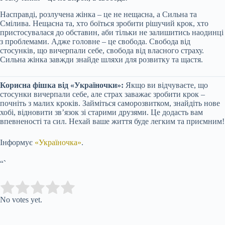
Насправді, розлучена жінка – це не нещасна, а Сильна та
Смілива. Нещасна та, хто боїться зробити рішучий крок, хто
пристосувалася до обставин, аби тільки не залишитись наодинці
з проблемами. Адже головне – це свобода. Свобода від
стосунків, що вичерпали себе, свобода від власного страху.
Сильна жінка завжди знайде шляхи для розвитку та щастя.
Корисна фішка від «Україночки»:
Якщо ви відчуваєте, що
стосунки вичерпали себе, але страх заважає зробити крок –
почніть з малих кроків. Займіться саморозвитком, знайдіть нове
хобі, відновити зв’язок зі старими друзями. Це додасть вам
впевненості та сил. Нехай ваше життя буде легким та приємним!
Інформує
«Україночка»
.
“`
Submit Rating
Rate this item:
No votes yet.