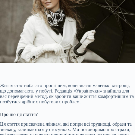
Життя стає набагато простішим, коли знаєш маленькі хитрощі,
що допомагають у побуті. Редакція «Україночки» знайшла для
вас перевірений метод, як зробити ваше життя комфортнішим та
позбутися дрібних побутових проблем.
Про що ця стаття?
Ця стаття присвячена жінкам, які попри всі труднощі, образи та
зневагу, залишаються у стосунках. Ми поговоримо про страхи,
які заважають нам жити повноцінним життям, та про те, чому