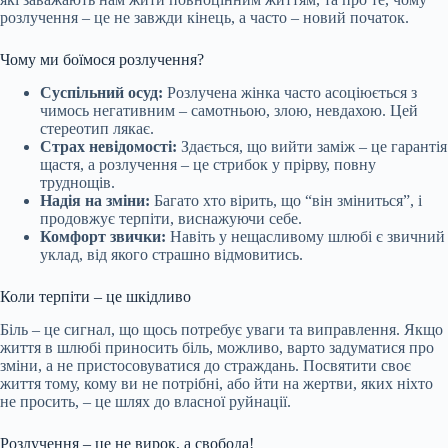
розлучення – це не завжди кінець, а часто – новий початок.
Чому ми
боїмося розлучення?
Суспільний осуд:
Розлучена жінка часто асоціюється з
чимось негативним – самотньою, злою, невдахою. Цей
стереотип лякає.
Страх невідомості:
Здається, що вийти заміж – це гарантія
щастя, а розлучення – це стрибок у прірву, повну
труднощів.
Надія на зміни:
Багато хто вірить, що “він зміниться”, і
продовжує терпіти, виснажуючи себе.
Комфорт звички:
Навіть у нещасливому шлюбі є звичний
уклад, від якого страшно відмовитись.
Коли терпіти – це шкідливо
Біль – це сигнал, що щось потребує уваги та виправлення. Якщо
життя в шлюбі приносить біль, можливо, варто задуматися про
зміни, а не пристосовуватися до страждань. Посвятити своє
життя тому, кому ви не потрібні, або йти на жертви, яких ніхто
не просить, – це шлях до власної руйнації.
Розлучення – це не вирок, а свобода!