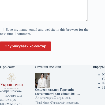
Save my name, email and website in this browser for the
next time I comment.
Опублікувати коментар
Про сайт
Останні новини
Інформ
К
С
К
П
Секрети стилю: Гармонія
«Україночка»
елегантності для жінок 40+ від
— портал для
топ-стилістки
Євген Чорна
Сер 6, 2026
жінок про
“`html Ми в «Україночці» переконані,
красу, моду та