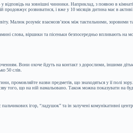
у відповідь на зовнішні чинники. Наприклад, з появою в кімнаті 
продовжує розвиватися, і вже у 10 місяців дитина має в активі 
віту. Малюк розуміє взаємозв’язок між тактильними, зоровими т
амині слова, віршики та пісеньки безпосередньо впливають на мо
точенням. Вони охоче йдуть на контакт з дорослими, іншими діт
ко 50 слів.
тини, промовляйте назви предметів, що знаходяться у її полі зор
азву того, що на ній намальовано. Також можна показувати на бу
с пальчикових ігор, “ладушок” та ін залучені комунікативні цент