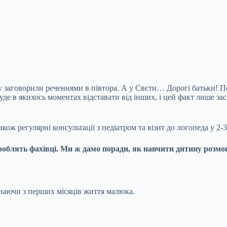
 заговорили реченнями в півтора. А у Свєти… Дорогі батьки! По
де в якихось моментах відставати від інших, і цей факт лише за
кож регулярні консультації з педіатром та візит до логопеда у 2-3
роблять фахівці. Ми ж дамо поради, як навчити дитину розмов
наючи з перших місяців життя малюка.