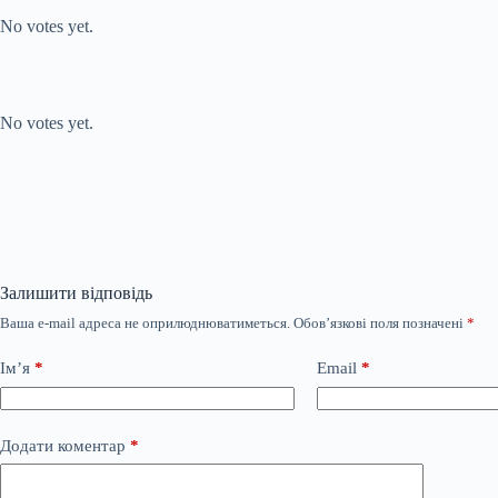
No votes yet.
Submit Rating
Rate this item:
No votes yet.
Залишити відповідь
Ваша e-mail адреса не оприлюднюватиметься.
Обов’язкові поля позначені
*
Ім’я
*
Email
*
Додати коментар
*