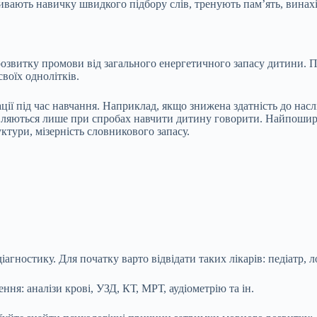
вають навичку швидкого підбору слів, тренують пам’ять, винахід
 розвитку промови від загального енергетичного запасу дитини. П
воїх однолітків.
ції під час навчання. Наприклад, якщо знижена здатність до нас
иявляються лише при спробах навчити дитину говорити. Найпошир
ктури, мізерність словникового запасу.
ностику. Для початку варто відвідати таких лікарів: педіатр, л
ння: аналізи крові, УЗД, КТ, МРТ, аудіометрію та ін.