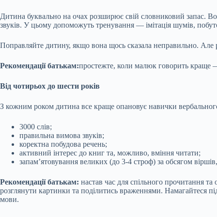
Дитина буквально на очах розширює свій словниковий запас. Вон
звуків. У цьому допоможуть тренування — імітація шумів, побутов
Поправляйте дитину, якщо вона щось сказала неправильно. Але 
Рекомендації батькам:
простежте, коли малюк говорить краще —
Від чотирьох до шести років
З кожним роком дитина все краще опановує навички вербального 
3000 слів;
правильна вимова звуків;
коректна побудова речень;
активний інтерес до книг та, можливо, вміння читати;
запам’ятовування великих (до 3-4 строф) за обсягом віршів,
Рекомендації батькам:
настав час для спільного прочитання та
розглянути картинки та поділитись враженнями. Намагайтеся під
мови.