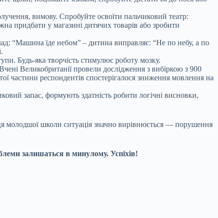
олучення, вимову. Спробуйте освоїти пальчиковий театр:
ожна придбати у магазині дитячих товарів або зробити
д: “Машина їде небом” – дитина виправляє: “Не по небу, а по
.
тупи. Будь-яка творчість стимулює роботу мозку.
Вчені Великобританії провели дослідження з вибіркою з 900
ятої частини респондентів спостерігалося зниження мовлення на
иковий запас, формують здатність робити логічні висновки,
інця молодшої школи ситуація значно вирівнюється — порушення
блеми залишаться в минулому. Успіхів!