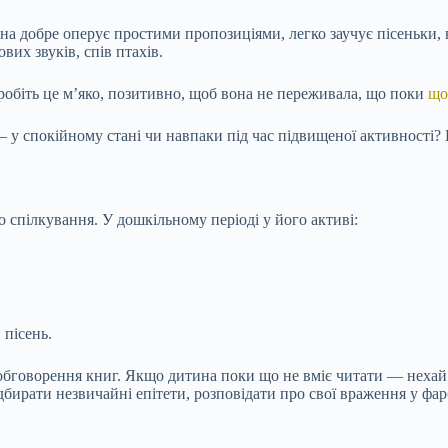
а добре оперує простими пропозиціями, легко заучує пісеньки, 
их звуків, спів птахів.
робіть це м’яко, позитивно, щоб вона не переживала, що поки
що
 у спокійному стані чи навпаки під час підвищеної активності?
спілкування. У дошкільному періоді у його активі:
 пісень.
 обговорення книг. Якщо дитина поки що не вміє читати — нехай 
бирати незвичайні епітети, розповідати про свої враження у фар