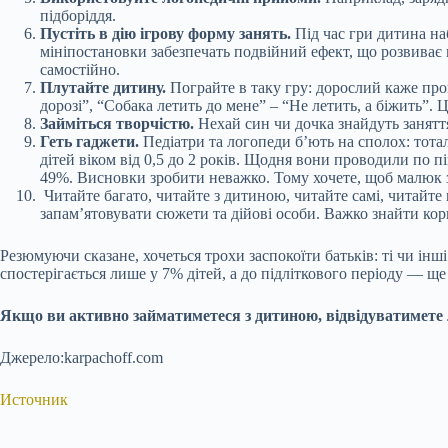
підборіддя.
Пустіть в дію ігрову форму занять.
Під час гри дитина на
мініпостановки забезпечать подвійний ефект, що розвиває 
самостійно.
Плутайте дитину.
Пограйте в таку гру: дорослий каже про
дорозі”, “Собака летить до мене” – “Не летить, а біжить”. 
Займіться творчістю.
Нехай син чи дочка знайдуть заняття
Геть гаджети.
Педіатри та логопеди б’ють на сполох: тот
дітей віком від 0,5 до 2 років. Щодня вони проводили по 
49%. Висновки зробити неважко. Тому хочете, щоб малюк 
Читайте багато, читайте з дитиною, читайте самі, читайт
запам’ятовувати сюжети та дійові особи. Важко знайти кор
Резюмуючи сказане, хочеться трохи заспокоїти батьків: ті чи і
спостерігається лише у 7% дітей, а до підліткового періоду — щ
Якщо ви активно займатиметеся з дитиною, відвідуватимете 
Джерело:karpachoff.com
Источник
Submit Rating
Rate this item: