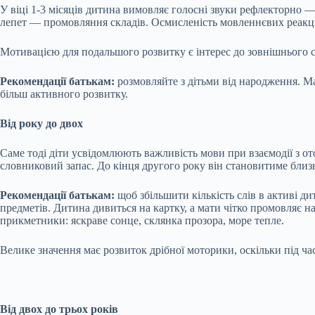
У віці 1-3 місяців дитина вимовляє голосні звуки рефлекторно — 
лепет — промовляння складів. Осмисленість мовленнєвих реакцій 
Мотивацією для подальшого розвитку є інтерес до зовнішнього с
Рекомендації батькам:
розмовляйте з дітьми від народження. М
більш активного розвитку.
Від року до двох
Саме тоді діти усвідомлюють важливість мови при взаємодії з о
словниковий запас. До кінця другого року він становитиме близь
Рекомендації батькам:
щоб збільшити кількість слів в активі ди
предметів. Дитина дивиться на картку, а мати чітко промовляє н
прикметники: яскраве сонце, склянка прозора, море тепле.
Велике значення має розвиток дрібної моторики, оскільки під ча
Від двох до трьох років