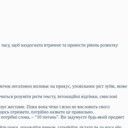
 часу, щоб наздогнати втрачене та привести рівень розвитку
очок негативно впливає на прикус, уповільнює ріст зубів, може
ться розуміти ритм тексту, інтонаційні відтінки, смислові
ує жестами. Поки вона чітко і ясно не висловить свого
щось отримати, потрібно назвати це правильно.
и потрібні слова, – “10 питань”. Ви задумуєте будь-який предмет
йте щоки, поцокайте язиком, спробуйте дістати їм до носа або