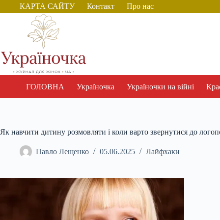
Перейти
КАРТА САЙТУ
Контакт
Про нас
до
вмісту
ГОЛОВНА
Україночка
Україночки на війні
Крас
Як навчити дитину розмовляти і коли варто звернутися до логоп
Павло Лещенко
05.06.2025
Лайфхаки