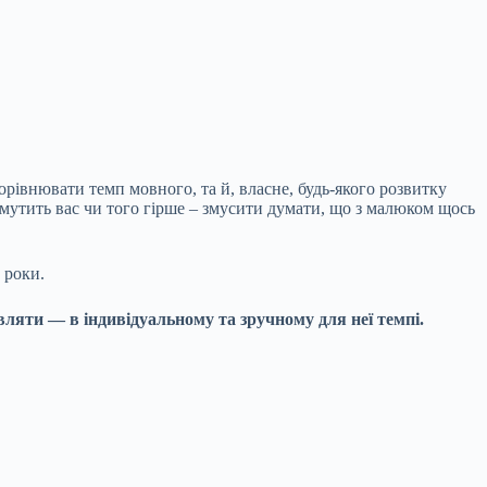
рівнювати темп мовного, та й, власне, будь-якого розвитку
смутить вас чи того гірше – змусити думати, що з малюком щось
 роки.
ляти — в індивідуальному та зручному для неї темпі.