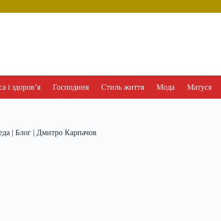
а і здоров’я
Господиня
Стиль життя
Мода
Матуся
еда | Блог | Дмитро Карпачов