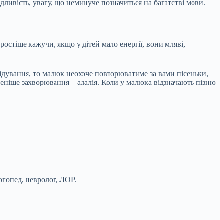
ливість, увагу, що неминуче позначиться на багатстві мови.
ростіше кажучи, якщо у дітей мало енергії, вони мляві,
лідування, то малюк неохоче повторюватиме за вами пісеньки,
еніше захворювання – алалія. Коли у малюка відзначають пізню
огопед, невролог, ЛОР.