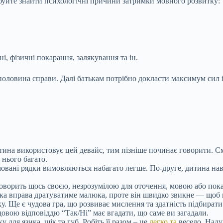
буйте знайти психологічні причини затримки мовного розвитку:
, фізичні покарання, залякування та ін.
половина справи. Далі батькам потрібно докласти максимум сил і
на використовує цей девайс, тим пізніше починає говорити. См
нього багато.
вані рядки вимовляються набагато легше. По-друге, дитина навчи
оворить щось своєю, незрозумілою для оточення, мовою або показ
така вправа дратуватиме малюка, проте він швидко звикне — щоб 
ку. Ще є чудова гра, що розвиває мислення та здатність підбират
довою відповіддю “Так/Ні” має вгадати, що саме ви загадали.
 для язика, щік та губ. Робіть її разом – це
легко та
весело. Наду