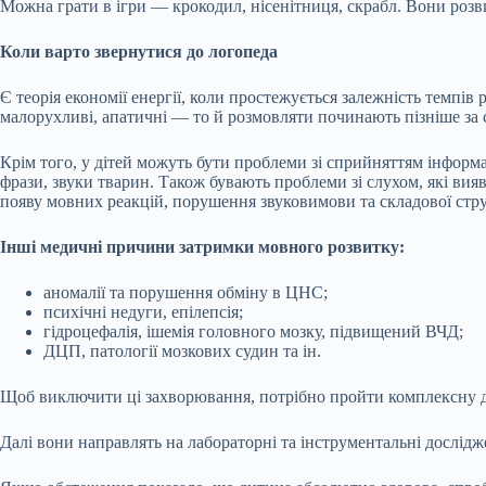
Можна грати в ігри — крокодил, нісенітниця, скрабл. Вони розви
Коли варто звернутися до логопеда
Є теорія економії енергії, коли простежується залежність темпів
малорухливі, апатичні — то й розмовляти починають пізніше за с
Крім того, у дітей можуть бути проблеми зі сприйняттям інформа
фрази, звуки тварин. Також бувають проблеми зі слухом, які в
появу мовних реакцій, порушення звуковимови та складової стру
Інші медичні причини затримки мовного розвитку:
аномалії та порушення обміну в ЦНС;
психічні недуги, епілепсія;
гідроцефалія, ішемія головного мозку, підвищений ВЧД;
ДЦП, патології мозкових судин та ін.
Щоб виключити ці захворювання, потрібно пройти комплексну діаг
Далі вони направлять на лабораторні та інструментальні дослідже