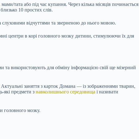
мами/тата або під час купання. Через кілька місяців починається
близько 10 простих слів.
а слуховими відчуттями та зверненою до нього мовою.
вні центри в корі головного мозку дитини, стимулюючи їх для
ьми та використовують для обміну інформацією свій ще мізерний
у. Актуальні заняття з карток Домана — із зображеннями тварин,
дь-які предмети з
навколишнього середовища
і називати
ри головного мозку.