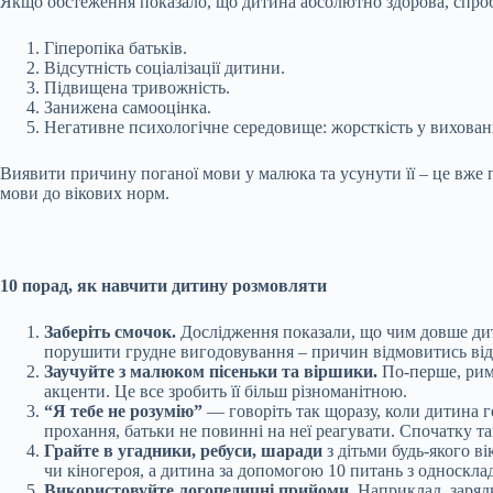
Якщо обстеження показало, що дитина абсолютно здорова, спро
Гіперопіка батьків.
Відсутність соціалізації дитини.
Підвищена тривожність.
Занижена самооцінка.
Негативне психологічне середовище: жорсткість у вихованні
Виявити причину поганої мови у малюка та усунути її – це вже 
мови до вікових норм.
10 порад, як навчити дитину розмовляти
Заберіть смочок.
Дослідження показали, що чим довше дити
порушити грудне вигодовування – причин відмовитись від 
Заучуйте з малюком пісеньки та віршики.
По-перше, римо
акценти. Це все зробить її більш різноманітною.
“Я тебе не розумію”
— говоріть так щоразу, коли дитина г
прохання, батьки не повинні на неї реагувати. Спочатку 
Грайте в угадники, ребуси, шаради
з дітьми будь-якого ві
чи кіногероя, а дитина за допомогою 10 питань з односкла
Використовуйте логопедичні прийоми.
Наприклад, зарядку