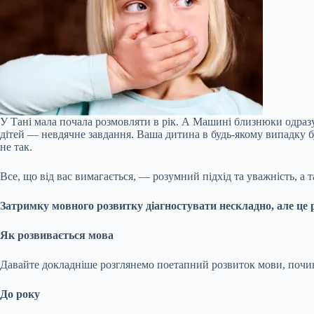
У Тані мала почала розмовляти в рік. А Машині близнюки одразу
дітей — невдячне завдання. Ваша дитина в будь-якому випадку бу
не так.
Все, що від вас вимагається, — розумний підхід та уважність, а та
Затримку мовного розвитку діагностувати нескладно, але це 
Як розвивається мова
Давайте докладніше розглянемо поетапний розвиток мови, почи
До року