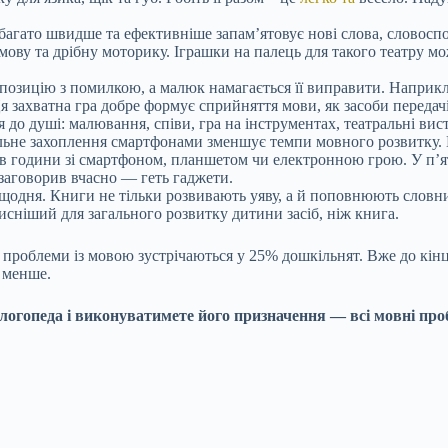
багато швидше та ефективніше запам’ятовує нові слова, словосп
мову та дрібну моторику. Іграшки на палець для такого театру м
позицію з помилкою, а малюк намагається її виправити. Наприкла
Ця захватна гра добре формує сприйняття мови, як засоби передачі
 до душі: малювання, співи, гра на інструментах, театральні вис
альне захоплення смартфонами зменшує темпи мовного розвитку. 
пів години зі смартфоном, планшетом чи електронною грою. У п’
заговорив вчасно — геть гаджети.
е щодня. Книги не тільки розвивають уяву, а й поповнюють словн
исніший для загального розвитку дитини засіб, ніж книга.
нші проблеми із мовою зустрічаються у 25% дошкільнят. Вже до к
е менше.
логопеда і виконуватимете його призначення — всі мовні про