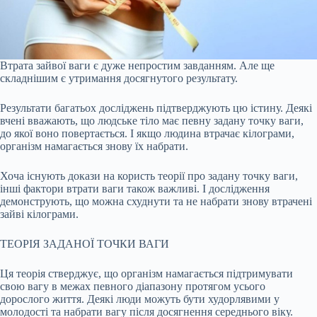
Втрата зайвої ваги є дуже непростим завданням. Але ще
складнішим є утримання досягнутого результату.
Результати багатьох досліджень підтверджують цю істину. Деякі
вчені вважають, що людське тіло має певну задану точку ваги,
до якої воно повертається. І якщо людина втрачає кілограми,
організм намагається знову їх набрати.
Хоча існують докази на користь теорії про задану точку ваги,
інші фактори втрати ваги також важливі. І дослідження
демонструють, що можна схуднути та не набрати знову втрачені
зайві кілограми.
ТЕОРІЯ ЗАДАНОЇ ТОЧКИ ВАГИ
Ця теорія стверджує, що організм намагається підтримувати
свою вагу в межах певного діапазону протягом усього
дорослого життя. Деякі люди можуть бути худорлявими у
молодості та набрати вагу після досягнення середнього віку.