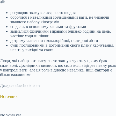
дії:
регулярно зважувалися, часто щодня
боролися з невеликими збільшеннями ваги, не чекаючи
значного набору кілограмів
снідали, в основному кашами та фруктами
займалися фізичними вправами близько години на день,
частіше ходили пішки
дотримувалися низькокалорійної, нежирної дієти
були послідовними в дотриманні свого плану харчування,
навіть у вихідні та свята
Люди, які набирають вагу, часто звинувачують у цьому брак
сили волі. Дослідники виявили, що сила волі відіграє певну роль
у контролі ваги, але ця роль відносно невелика. Інші фактори є
більш важливими.
Джерело:facebook.com
Источник
Submit Rating
Rate this item:
No votes yet.