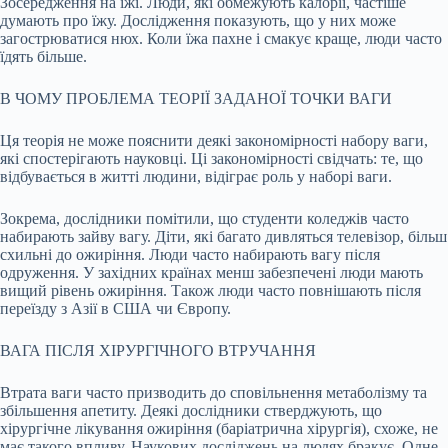
Зосередження на їжі. Люди, які обмежують калорії, частіше
думають про їжу. Дослідження показують, що у них може
загострюватися нюх. Коли їжа пахне і смакує краще, люди часто
їдять більше.
В ЧОМУ ПРОБЛЕМА ТЕОРІЇ ЗАДАНОЇ ТОЧКИ ВАГИ
Ця теорія не може пояснити деякі закономірності набору ваги,
які спостерігають науковці. Ці закономірності свідчать: те, що
відбувається в житті людини, відіграє роль у наборі ваги.
Зокрема, дослідники помітили, що студенти коледжів часто
набирають зайву вагу. Діти, які багато дивляться телевізор, більш
схильні до ожиріння. Люди часто набирають вагу після
одруження. У західних країнах менш забезпечені люди мають
вищий рівень ожиріння. Також люди часто повнішають після
переїзду з Азії в США чи Європу.
ВАГА ПІСЛЯ ХІРУРГІЧНОГО ВТРУЧАННЯ
Втрата ваги часто призводить до сповільнення метаболізму та
збільшення апетиту. Деякі дослідники стверджують, що
хірургічне лікування ожиріння (баріатрична хірургія), схоже, не
має такого впливу. Наукових досліджень на людях бракує. Одне