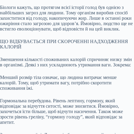
Біологи кажуть, що протягом всієї історії голод був однією з
найбільших загроз для людини. Тому організм виробив спосіб
захиститися від голоду, накопичуючи жир. Лише в останні роки
ожиріння стало загрозою для здоров’я. Ймовірно, людство ще не
встигло еволюціонувати, щоб відповісти й на цей виклик.
ЩО ВІДБУВАЄТЬСЯ ПРИ СКОРОЧЕННІ НАДХОДЖЕННЯ
КАЛОРІЙ
Зменшення кількості споживаних калорій спричиняє низку змін
в організмі. Деякі з них ускладнюють утримання ваги. Зокрема:
Менший розмір тіла означає, що людина витрачає менше
калорій. Тому, щоб утримати вагу, потрібно скоротити
споживання їжі.
Гормональна перебудова. Рівень лептину, гормону, який
відповідає за відчуття ситості, може знизитися. Ймовірно,
захочеться їсти більше, щоб відчути насичення. Також може
зрости рівень греліну, “гормону голоду”, який відповідає за
апетит.