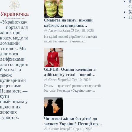
К
С
К
П
Смакота на зиму: ніжний
«Україночка»
кабачок за швидким
— портал для
рецептом, гості будуть у
Ангеліна Заєць
Сер 10, 2026
жінок про
захваті!
На кухні кожної україночки завжди
красу, моду та
пахне затишком та чимось
домашній
смачненьким. Редакція «Україночки»
затишок. Ми
знайшла для вас чудовий рецепт
ділимося
пікантних кабачків на…
лайфхаками
для господині
GEPUR: Осіння колекція в
й матусі, а
азійському стилі – новий
також
тренд для вашого образу
Євген Чорна
Сер 10, 2026
кулінарними
рецептами.
Стиль — це спосіб розповісти про себе
без слів. Редакція «Україночки»
Наша мета —
уважно стежить за останніми
бути
тенденціями, і сьогодні ми
помічником у
підготували…
щоденних
жіночих
турботах.
Чи готові жінки без дітей до
захисту України? Петиції про
новий порядок мобілізації
Килина Кучер
Сер 10, 2026