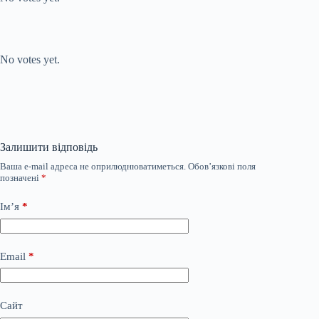
Submit Rating
Rate this item:
No votes yet.
Залишити відповідь
Ваша e-mail адреса не оприлюднюватиметься.
Обов’язкові поля
позначені
*
Ім’я
*
Email
*
Сайт