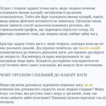
Згідно з теорією заданої точки ваги, якщо людина починає
споживати менше калорій, метаболізм її організму
сповільниться. Тобто він буде спалювати менше калорій, навіть
якщо рівень фізичної активності не зміниться. Організм також
може змінити спосіб засвоєння поживних речовин, або
гормональний профіль, що підвищить відчуття голоду. Ці
фактори сприяють тому, що людина знову набере зайву вагу.
Ідея про задану точку ваги є лише теорією, оскільки вона ще не
має реальних доказів. Дослідники помітили, що
багато людей
повертаються до певного діапазону ваги, але науково дослідити
це непросто. Насамперед складно контролювати те, що
насправді люди їдять. Більшість досліджень покладаються на
суб’єктивні звіти самих учасників, які можуть бути неточними.
ЧОМУ ОРГАНІЗМ СХИЛЬНИЙ ДО НАБОРУ ВАГИ
Якщо організм допомагає відновити втрачену вагу,
чи не
повинен він допомагати схуднути, коли людина гладшає? Якщо
існує система, яка регулює вміст жиру в організмі, чому так
легко набрати зайві кілограми? Науковці шукали відповіді і на ці
питання.