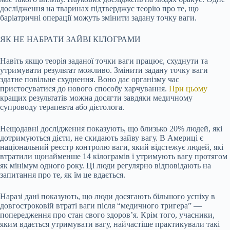
дослідження на тваринах підтверджує теорію про те, що
баріатричні операції можуть змінити задану точку ваги.
ЯК НЕ НАБРАТИ ЗАЙВІ КІЛОГРАМИ
Навіть якщо теорія заданої точки ваги працює, схуднути та
утримувати результат можливо. Змінити задану точку ваги
здатне повільне схуднення. Воно дає організму час
пристосуватися до нового способу харчування.
При цьому
кращих результатів можна досягти завдяки медичному
супроводу терапевта або дієтолога.
Нещодавні дослідження показують, що близько 20% людей, які
дотримуються дієти, не скидають зайву вагу. В Америці є
національний реєстр контролю ваги, який відстежує людей, які
втратили щонайменше 14 кілограмів і утримують вагу протягом
як мінімум одного року. Ці люди регулярно відповідають на
запитання про те, як їм це вдається.
Наразі дані показують, що люди досягають більшого успіху в
довгостроковій втраті ваги після “медичного тригера” —
попередження про стан свого здоров’я. Крім того, учасники,
яким вдається утримувати вагу, найчастіше практикували такі