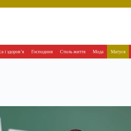
а і здоров’я
Господиня
Стиль життя
Мода
Матуся