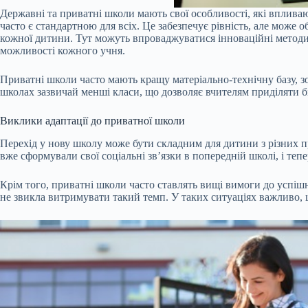
Державні та приватні школи мають свої особливості, які вплив
часто є стандартною для всіх. Це забезпечує рівність, але може
кожної дитини. Тут можуть впроваджуватися інноваційні методик
можливості кожного учня.
Приватні школи часто мають кращу матеріально-технічну базу, зо
школах зазвичай менші класи, що дозволяє вчителям приділяти б
Виклики адаптації до приватної школи
Перехід у нову школу може бути складним для дитини з різних пр
вже сформували свої соціальні зв’язки в попередній школі, і теп
Крім того, приватні школи часто ставлять вищі вимоги до успіш
не звикла витримувати такий темп. У таких ситуаціях важливо, щ