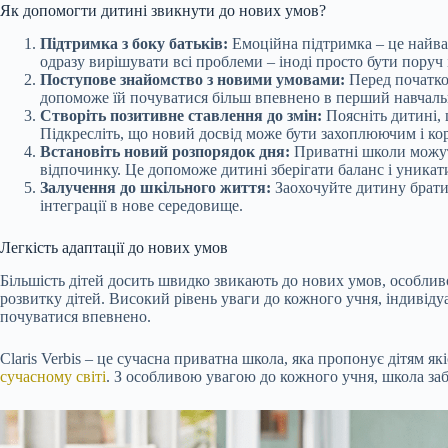
Як допомогти дитині звикнути до нових умов?
Підтримка з боку батьків:
Емоційна підтримка – це найваж
одразу вирішувати всі проблеми – іноді просто бути поруч 
Поступове знайомство з новими умовами:
Перед початко
допоможе їй почуватися більш впевнено в перший навчаль
Створіть позитивне ставлення до змін:
Поясніть дитині, 
Підкресліть, що новий досвід може бути захоплюючим і ко
Встановіть новий розпорядок дня:
Приватні школи можуть
відпочинку. Це допоможе дитині зберігати баланс і уника
Залучення до шкільного життя:
Заохочуйте дитину брати 
інтеграції в нове середовище.
Легкість адаптації до нових умов
Більшість дітей досить швидко звикають до нових умов, особливо
розвитку дітей. Високий рівень уваги до кожного учня, індивіду
почуватися впевнено.
Claris Verbis – це сучасна приватна школа, яка пропонує дітям я
сучасному світі
. З особливою увагою до кожного учня, школа заб