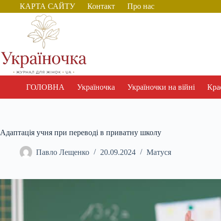
Перейти
КАРТА САЙТУ
Контакт
Про нас
до
вмісту
ГОЛОВНА
Україночка
Україночки на війні
Крас
Адаптація учня при переводі в приватну школу
Павло Лещенко
20.09.2024
Матуся