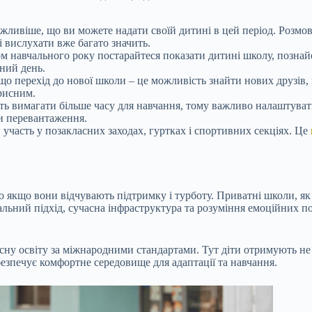
ливіше, що ви можете надати своїй дитині в цей період. Розмовл
і вислухати вже багато значить.
м навчального року постарайтеся показати дитині школу, познай
ний день.
що перехід до нової школи – це можливість знайти нових друзів, 
рисним.
 вимагати більше часу для навчання, тому важливо налаштувати н
ти перевантаження.
участь у позакласних заходах, гуртках і спортивних секціях. Це
 якщо вони відчувають підтримку і турботу. Приватні школи, як 
альний підхід, сучасна інфраструктура та розуміння емоційних п
кісну освіту за міжнародними стандартами. Тут діти отримують не
езпечує комфортне середовище для адаптації та навчання.