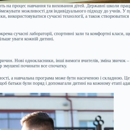
ають на процес навчання та виховання дітей. Державні школи пр
 обмежувати можливості для індивідуального підходу до учнів. У
и, використовуватися сучасні технології, а також створюватися 
крема сучасні лабораторії, спортивні зали та комфортні класи, щ
ільше уваги кожній дитині.
ичин. Нові однокласники, інші вимоги вчителів, зміна звичок – 
ер змушені починати все спочатку.
ності, а навчальна програма може бути насиченою і складною. Ц
об батьки були поряд і допомагали дитині на кожному етапі адап