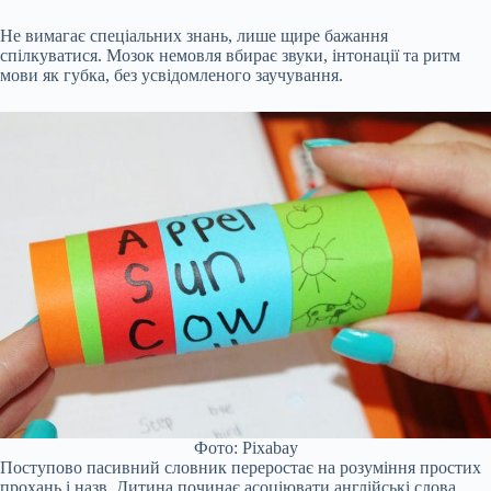
Не вимагає спеціальних знань, лише щире бажання
спілкуватися. Мозок немовля вбирає звуки, інтонації та ритм
мови як губка, без усвідомленого заучування.
Фото: Pixabay
Поступово пасивний словник переростає на розуміння простих
прохань і назв. Дитина починає асоціювати англійські слова