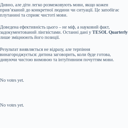
Дивно, але діти легко розмежовують мови, якщо кожен
прив’язаний до конкретної людини чи ситуації. Це запобігає
плутанині та сприяє чистоті мови.
Доведена ефективність цього – не міф, а науковий факт,
задокументований лінгвістами. Останні дані у
TESOL Quarterly
лише зміцнюють його позиції.
Результат виявляється не відразу, але терпіння
винагороджується: дитина заговорить, коли буде готова,
дивуючи чистою вимовою та інтуїтивним почуттям мови.
Submit Rating
Rate this item:
No votes yet.
Submit Rating
Rate this item:
No votes yet.