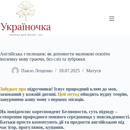
Перейти
до
вмісту
Англійська з пелюшок: як допомогти малюкові освоїти
іноземну мову граючи, без сліз та зубріжки
Павло Лещенко
18.07.2025
Матуся
Забудьте про
підручники! Існує природний ключ до мов,
захований у кожній дитині.
Цей метод
обходить нудну теорію,
занурюючи живу мову з перших місяців.
Як повідомляє кореспондент Белновости, суть підходу –
створення природного мовного середовища у повсякденності.
Батьки просто коментують дії та предмети англійською під
час ігор, прогулянок, купання.