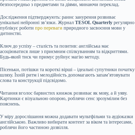
безпосередньо з предметами та діями, минаючи переклад.
Дослідження підтверджують: раннє занурення розвиває
унікальні нейронні зв’язки. Журнал
TESOL Quarterly
регулярно
публікує роботи
про переваги
природного засвоєння мови у
дитинстві.
Ключ до успіху – сталість та позитив: англійська має
асоціюватися лише з приємним спілкуванням та відкриттями.
Будь-який тиск чи примус руйнує магію методу.
Пісеньки, потішки та короткі вірші – ідеальні супутники початку
шляху. Їхній ритм і мелодійність допомагають запам’ятовувати
слова та конструкції підсвідомо.
Читання вголос барвистих книжок розвиває як мову, а й уяву.
Картинки є візуальною опорою, роблячи сенс зрозумілим без
пояснень.
У міру дорослішання можна додавати мультфільми та аудіоказки
англійською. Важливо вибирати контент за віком та інтересами,
роблячи його частиною дозвілля.