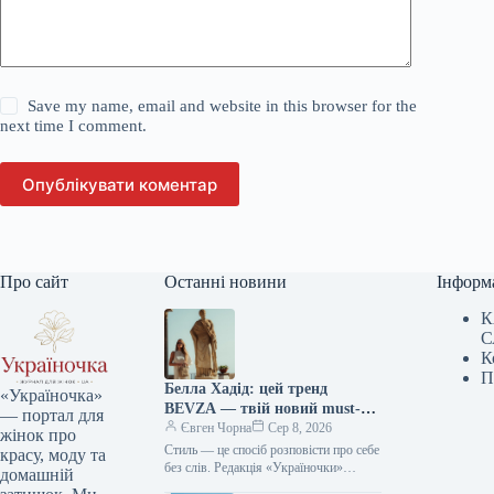
Save my name, email and website in this browser for the
next time I comment.
Опублікувати коментар
Про сайт
Останні новини
Інформ
К
С
К
П
Белла Хадід: цей тренд
«Україночка»
BEVZA — твій новий must-
— портал для
have сезону!
Євген Чорна
Сер 8, 2026
жінок про
Стиль — це спосіб розповісти про себе
красу, моду та
без слів. Редакція «Україночки»
домашній
уважно стежить за останніми