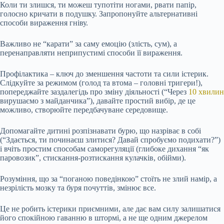
Коли ти злишся, ти можеш тупотіти ногами, рвати папір,
голосно кричати в подушку. Запропонуйте альтернативні
способи вираження гніву.
Важливо не “карати” за саму емоцію (злість, сум), а
перенаправляти неприпустимі способи її вираження.
Профілактика – ключ до зменшення частоти та сили істерик.
Слідкуйте за режимом (голод та втома – головні тригери!),
попереджайте заздалегідь про зміну діяльності (“Через
10 хвилин
вирушаємо з майданчика”), давайте простий вибір, де це
можливо, створюйте передбачуване середовище.
Допомагайте дитині розпізнавати бурю, що назріває в собі
(“Здається, ти починаєш злитися? Давай спробуємо подихати?”)
і вчіть простим способам саморегуляції (глибоке дихання “як
паровозик”, стискання-розтискання кулачків, обійми).
Розуміння, що за “поганою поведінкою” стоїть не злий намір, а
незрілість мозку та буря почуттів, змінює все.
Це не робить істерики приємними, але дає вам силу залишатися
його спокійною гаванню в штормі, а не ще одним джерелом