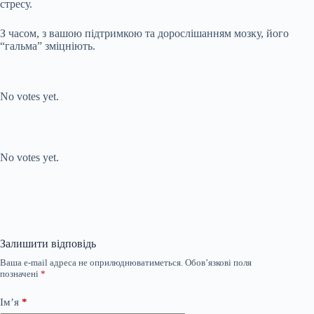
стресу.
З часом, з вашою підтримкою та дорослішанням мозку, його
“гальма” зміцніють.
Submit Rating
Rate this item:
No votes yet.
Submit Rating
Rate this item:
No votes yet.
Залишити відповідь
Ваша e-mail адреса не оприлюднюватиметься.
Обов’язкові поля
позначені
*
Ім’я
*