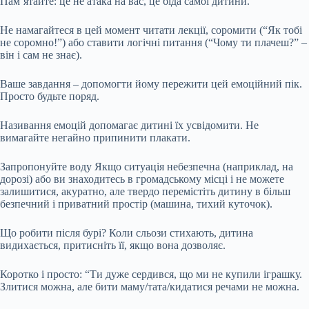
Пам’ятайте: це не атака на вас, це біда самої дитини.
Не намагайтеся в цей момент читати лекції, соромити (“Як тобі
не соромно!”) або ставити логічні питання (“Чому ти плачеш?” –
він і сам не знає).
Ваше завдання – допомогти йому пережити цей емоційний пік.
Просто будьте поряд.
Називання емоцій допомагає дитині їх усвідомити. Не
вимагайте негайно припинити плакати.
Запропонуйте воду Якщо ситуація небезпечна (наприклад, на
дорозі) або ви знаходитесь в громадському місці і не можете
залишитися, акуратно, але твердо перемістіть дитину в більш
безпечний і приватний простір (машина, тихий куточок).
Що робити після бурі? Коли сльози стихають, дитина
видихається, притисніть її, якщо вона дозволяє.
Коротко і просто: “Ти дуже сердився, що ми не купили іграшку.
Злитися можна, але бити маму/тата/кидатися речами не можна.