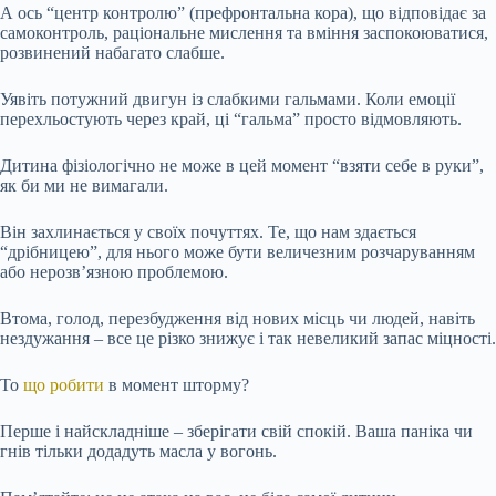
А ось “центр контролю” (префронтальна кора), що відповідає за
самоконтроль, раціональне мислення та вміння заспокоюватися,
розвинений набагато слабше.
Уявіть потужний двигун із слабкими гальмами. Коли емоції
перехльостують через край, ці “гальма” просто відмовляють.
Дитина фізіологічно не може в цей момент “взяти себе в руки”,
як би ми не вимагали.
Він захлинається у своїх почуттях. Те, що нам здається
“дрібницею”, для нього може бути величезним розчаруванням
або нерозв’язною проблемою.
Втома, голод, перезбудження від нових місць чи людей, навіть
нездужання – все це різко знижує і так невеликий запас міцності.
То
що робити
в момент шторму?
Перше і найскладніше – зберігати свій спокій. Ваша паніка чи
гнів тільки додадуть масла у вогонь.