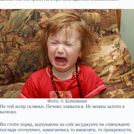
Фото: © Білновини
Не той колір склянки. Печиво зламалося. Не можна залізти в
калюжу.
Ви стоїте поряд, відчуваючи на собі засуджуючі чи співчуваючі
погляди оточуючих, намагаючись то вмовляти, то прикрикнути,