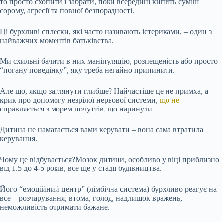
то просто схопити і забрати, поки всередині кипить суміш
сорому, агресії та повної безпорадності.
Ці бурхливі сплески, які часто називають істериками, – один з
найважчих моментів батьківства.
Ми схильні бачити в них маніпуляцію, розпещеність або просто
“погану поведінку”, яку треба негайно припинити.
Але що, якщо заглянути глибше? Найчастіше це не примха, а
крик про допомогу незрілої нервової системи,
що не
справляється з морем почуттів, що наринули.
Дитина не намагається вами керувати – вона сама втратила
керування.
Чому це відбувається?Мозок дитини, особливо у віці приблизно
від 1.5 до 4-5 років, все ще у стадії будівництва.
Його “емоційний центр” (лімбічна система) бурхливо реагує на
все – розчарування, втома, голод, надлишок вражень,
неможливість отримати бажане.