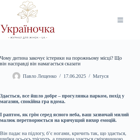
Перейти
до
вмісту
Чому дитина закочує істерики на порожньому місці? Що
він насправді він намагається сказати
Павло Лещенко
17.06.2025
Матуся
Здається, все йшло добре – прогулянка парком, похід у
магазин, спокійна гра вдома.
І раптом, як грім серед ясного неба, ваш зазвичай милий
малюк перетворюється на кричущий вихор емоцій.
Він падає на підлогу, б’є ногами, кричить так, що здається,
шибки ось-ось тріснуть, а причина здається сміховинною.