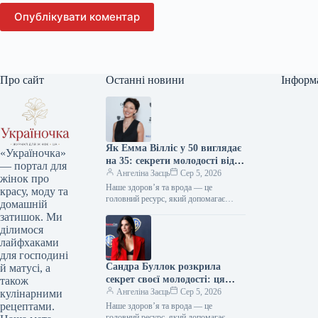
Опублікувати коментар
Про сайт
Останні новини
Інформ
Як Емма Вілліс у 50 виглядає
«Україночка»
на 35: секрети молодості від
— портал для
зірки
Ангеліна Заєць
Сер 5, 2026
жінок про
Наше здоров’я та врода — це
красу, моду та
головний ресурс, який допомагає
домашній
відчувати себе впевнено кожного дня.
затишок. Ми
Редакція «Україночки» підготувала
ділимося
для вас…
лайфхаками
для господині
Сандра Буллок розкрила
й матусі, а
секрет своєї молодості: ця
також
звичка дивує світ
Ангеліна Заєць
Сер 5, 2026
кулінарними
рецептами.
Наше здоров’я та врода — це
головний ресурс, який допомагає