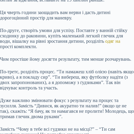
Ця чверть години заощадить вам нерви і дасть дитині
дорогоцінний простір для маневру.
По-друге, створіть умови для успіху. Поставте у ванній стійку
сходинку до раковини, купіть маленький легкий глечик для
води, вішалку на рівні зростання дитини, розділіть
одяг на
прості комплекти.
Чим простіше йому досягти результату, тим менше розчарувань.
По-третє, розділіть процес. “Ти намажеш хліб олією (навіть якщо
криво), а я покладу сир”. “Ти вибереш, яку футболку надіти (з
двох запропонованих), а я допоможу з ґудзиками”. Так він
відчуває контроль та участь.
Дуже важливо змінювати фокус з результату на процес та
зусилля. Замість “Дивися, як акуратно ти налив!” (якщо це не
так), скажіть: “Я бачу, як ти намагався не пролити! Молодець, що
тримав глечик двома руками”.
Замість “Чому в тебе всі гудзики не на місці?” – “Ти сам