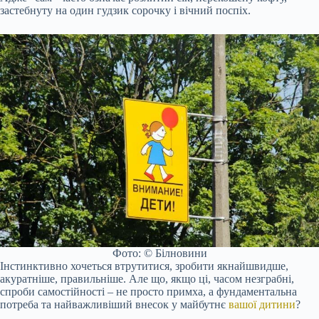
застебнуту на один гудзик сорочку і вічний поспіх.
Фото: © Білновини
Інстинктивно хочеться втрутитися, зробити якнайшвидше,
акуратніше, правильніше. Але що, якщо ці, часом незграбні,
спроби самостійності – не просто примха, а фундаментальна
потреба та найважливіший внесок у майбутнє
вашої дитини
?