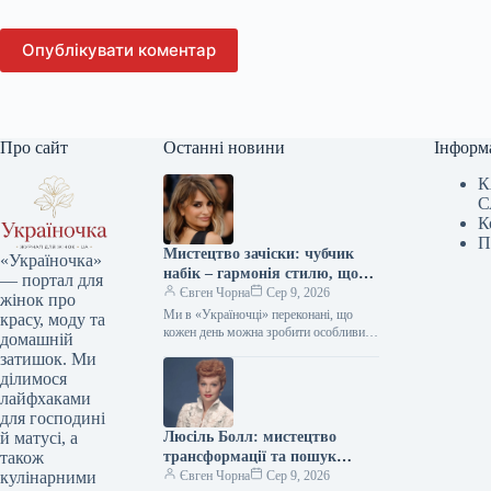
Опублікувати коментар
Про сайт
Останні новини
Інформ
К
С
К
П
Мистецтво зачіски: чубчик
«Україночка»
набік – гармонія стилю, що
— портал для
надихає міленіалів та дивує
Євген Чорна
Сер 9, 2026
жінок про
зумерів
Ми в «Україночці» переконані, що
красу, моду та
кожен день можна зробити особливим,
домашній
якщо додати до нього трішки
затишок. Ми
натхнення. Сьогодні ми розбираємося
ділимося
в…
лайфхаками
для господині
Люсіль Болл: мистецтво
й матусі, а
трансформації та пошук
також
власної гармонії кольору
Євген Чорна
Сер 9, 2026
кулінарними