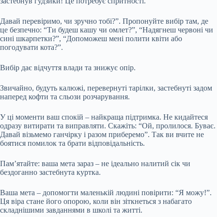
застебнув гудзики! Це потребує спритності.
Давай перевіримо, чи зручно тобі?”. Пропонуйте вибір там, де
це безпечно: “Ти будеш кашу чи омлет?”, “Надягнеш червоні чи
сині шкарпетки?”, “Допоможеш мені полити квіти або
погодувати кота?”.
Вибір дає відчуття влади та знижує опір.
Звичайно, будуть калюжі, перевернуті тарілки, застебнуті задом
наперед кофти та сльози розчарування.
У ці моменти ваш спокій – найкраща підтримка. Не кидайтеся
одразу витирати та виправляти. Скажіть: “Ой, пролилося. Буває.
Давай візьмемо ганчірку і разом приберемо”. Так ви вчите не
боятися помилок та брати відповідальність.
Пам’ятайте: ваша мета зараз – не ідеально налитий сік чи
бездоганно застебнута куртка.
Ваша мета – допомогти маленькій людині повірити: “Я можу!”.
Ця віра стане його опорою, коли він зіткнеться з набагато
складнішими завданнями в школі та житті.