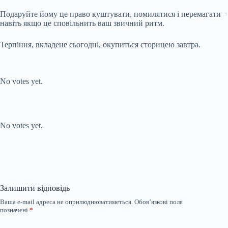
Подаруйте йому це право куштувати, помилятися і перемагати –
навіть якщо це сповільнить ваш звичний ритм.
Терпіння, вкладене сьогодні, окупиться сторицею завтра.
Submit Rating
Rate this item:
No votes yet.
Submit Rating
Rate this item:
No votes yet.
Залишити відповідь
Ваша e-mail адреса не оприлюднюватиметься.
Обов’язкові поля
позначені
*