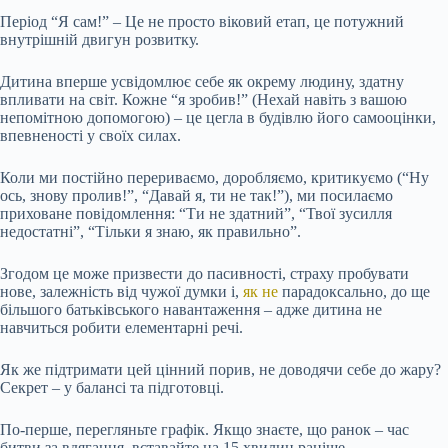
Період “Я сам!” – Це не просто віковий етап, це потужний
внутрішній двигун розвитку.
Дитина вперше усвідомлює себе як окрему людину, здатну
впливати на світ. Кожне “я зробив!” (Нехай навіть з вашою
непомітною допомогою) – це цегла в будівлю його самооцінки,
впевненості у своїх силах.
Коли ми постійно перериваємо, доробляємо, критикуємо (“Ну
ось, знову пролив!”, “Давай я, ти не так!”), ми посилаємо
приховане повідомлення: “Ти не здатний”, “Твої зусилля
недостатні”, “Тільки я знаю, як правильно”.
Згодом це може призвести до пасивності, страху пробувати
нове, залежність від чужої думки і,
як не
парадоксально, до ще
більшого батьківського навантаження – адже дитина не
навчиться робити елементарні речі.
Як же підтримати цей цінний порив, не доводячи себе до жару?
Секрет – у балансі та підготовці.
По-перше, перегляньте графік. Якщо знаєте, що ранок – час
битви за вдягання, вставайте на 15 хвилин раніше.