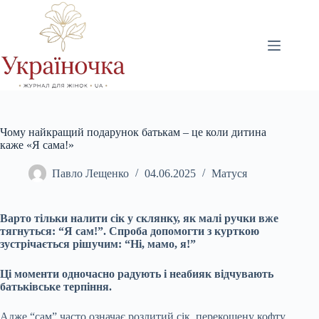
Перейти
до
вмісту
Чому найкращий подарунок батькам – це коли дитина
каже «Я сама!»
Павло Лещенко
04.06.2025
Матуся
Варто тільки налити сік у склянку, як малі ручки вже
тягнуться: “Я сам!”. Спроба допомогти з курткою
зустрічається рішучим: “Ні, мамо, я!”
Ці моменти одночасно радують і неабияк відчувають
батьківське терпіння.
Адже “сам” часто означає розлитий сік, перекошену кофту,