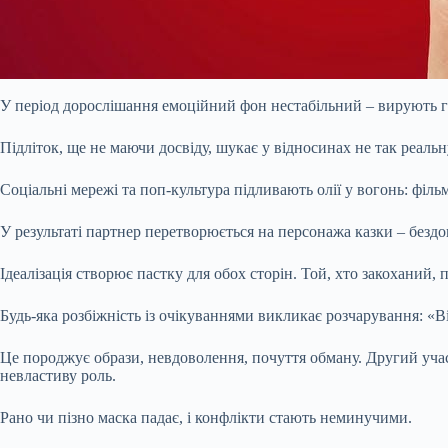
У період дорослішання емоційний фон нестабільний – вирують гор
Підліток, ще не маючи досвіду, шукає у відносинах не так реальн
Соціальні мережі та поп-культура підливають олії у вогонь: філ
У результаті партнер перетворюється на персонажа казки – безд
Ідеалізація створює пастку для обох сторін. Той, хто закоханий, 
Будь-яка розбіжність із очікуваннями викликає розчарування: «Ві
Це породжує образи, невдоволення, почуття обману. Другий учас
невластиву роль.
Рано чи пізно маска падає, і конфлікти стають неминучими.