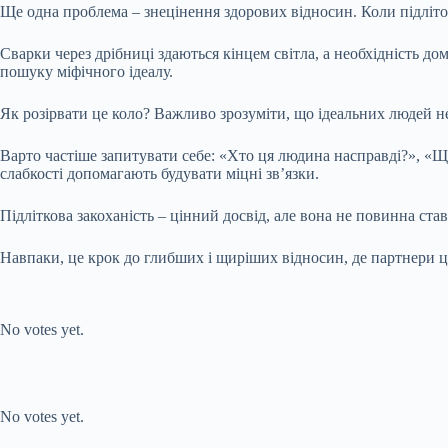
Ще одна проблема – знецінення здорових відносин. Коли підліто
Сварки через дрібниці здаються кінцем світла, а необхідність до
пошуку міфічного ідеалу.
Як розірвати це коло? Важливо зрозуміти, що ідеальних людей н
Варто частіше запитувати себе: «Хто ця людина насправді?», «
слабкості допомагають будувати міцні зв’язки.
Підліткова закоханість – цінний досвід, але вона не повинна став
Навпаки, це крок до глибших і щиріших відносин, де партнери цін
Submit Rating
Rate this item:
No votes yet.
Submit Rating
Rate this item:
No votes yet.