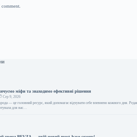
 I comment.
ни
інчуємо міфи та знаходимо ефективні рішення
Сер 9, 2026
врода — це головний ресурс, який допомагає відчувати себе впевнено кожного дня. Реда
отувала для вас…
цей тренд BEVZA — твій новий must-have сезону!