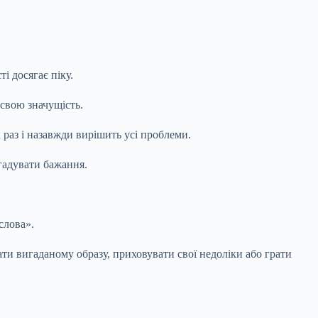
і досягає піку.
 свою значущість.
 раз і назавжди вирішить усі проблеми.
гадувати бажання.
слова».
ти вигаданому образу, приховувати свої недоліки або грати