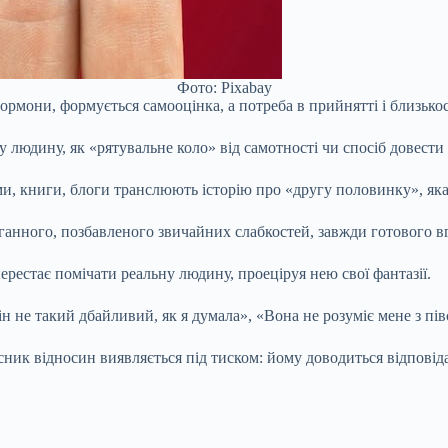
Фото: Pixabay
мони, формується самооцінка, а потреба в прийнятті і близькост
у людину, як «рятувальне коло» від самотності чи спосіб довести
ьми, книги, блоги транслюють історію про «другу половинку», яка
оганного, позбавленого звичайних слабкостей, завжди готового в
перестає помічати реальну людину, проеціруя нею свої фантазії.
н не такий дбайливий, як я думала», «Вона не розуміє мене з пів
ник відносин виявляється під тиском: йому доводиться відповіда