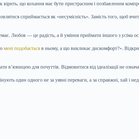
к вірить, що кохання має бути пристрасним і позбавленим компр
мовлятися сприймається як «несумісність». Замість того, щоб вчи
емає. Любов — це радість, а й уміння приймати іншого з усіма о
Що
мені подобається
в ньому, а що викликає дискомфорт?». Відкрити
ати в’язницею для почуттів. Відмовитися від ідеалізації не означ
ують один одного не за уявні переваги, а за справжні, хай і недо