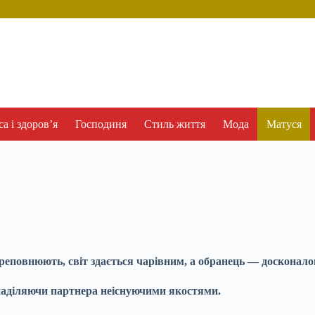
а і здоров’я
Господиня
Стиль життя
Мода
Матуся
реповнюють, світ здається чарівним, а обранець — досконалою
 наділяючи партнера неіснуючими якостями.