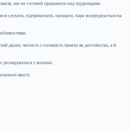
омісів, він не готовий працювати над труднощами.
тися слухати, підтримувати, прощати, пара зосереджується на
собливостями.
й діалог, чесність і готовність бачити як достоїнства, а й
ає розчаруватися у коханні.
сконалі якості.