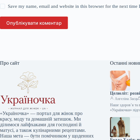
Save my name, email and website in this browser for the next time
Опублікувати коментар
Про сайт
Останні нови
Целюліт: розв
Ангеліна Заєць
Наше здоров’я та 
«Україночки» підг
«Україночка» — портал для жінок про
красу, моду та домашній затишок. Ми
ділимося лайфхаками для господині й
матусі, а також кулінарними рецептами.
Наша мета — бути помічником у щоденних
Белла Хадід: 