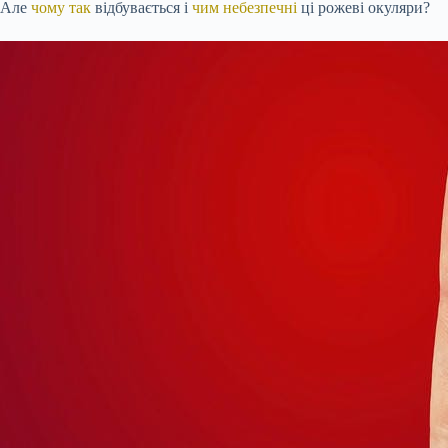
Але
чому так
відбувається і
чим небезпечні
ці рожеві окуляри?