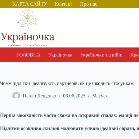
Перейти
КАРТА САЙТУ
Контакт
Про нас
до
вмісту
ГОЛОВНА
Україночка
Україночки на війні
Крас
Чому підлітки ідеалізують партнерів: як це шкодить стосункам
Павло Лещенко
08.06.2025
Матуся
Перша закоханість часто схожа на яскравий спалах: емоції пе
Підлітки особливо схильні малювати уявою ідеальні образи,