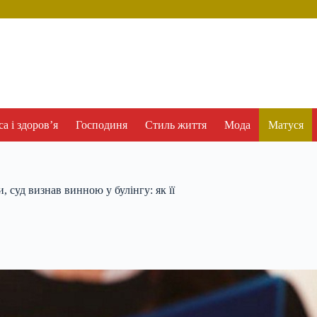
а і здоров’я
Господиня
Стиль життя
Мода
Матуся
, суд визнав винною у булінгу: як її