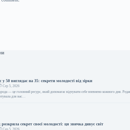
 I comment.
ни
 у 50 виглядає на 35: секрети молодості від зірки
Сер 5, 2026
врода — це головний ресурс, який допомагає відчувати себе впевнено кожного дня. Реда
отувала для вас…
розкрила секрет своєї молодості: ця звичка дивує світ
Сер 5, 2026