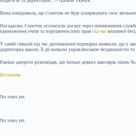
педагогів та директорки”, – сказала Ткачук.
Вона повідомила, що Сопетик не буде оскаржувати своє звільненн
Нагадаємо, Сопетик оголосили догану через невиконання службов
приниження учнів та порушення їхніх прав
під час
виховної бесі
У самій гімназії під час двотижневої перевірки виявили, що у за
директорка школи. Її дії назвали управлінською бездіяльністю та
Раніше джерело розповідав, що батьки деяких школярів ліцею №4 
Источник
Submit Rating
Rate this item:
No votes yet.
Submit Rating
Rate this item:
No votes yet.