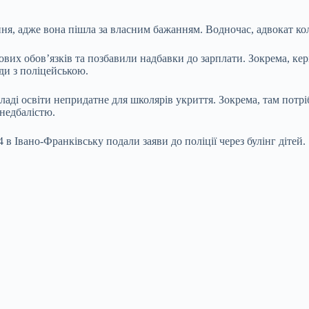
я, адже вона пішла за власним бажанням. Водночас, адвокат коли
их обовʼязків та позбавили надбавки до зарплати. Зокрема, кері
ди з поліцейською.
кладі освіти непридатне для школярів укриття. Зокрема, там потр
 недбалістю.
в Івано-Франківську подали заяви до поліції через булінг дітей.