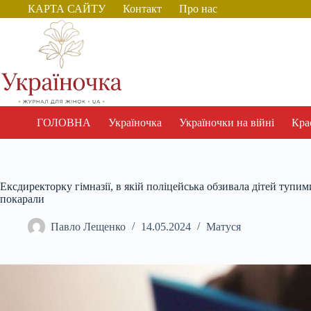
Перейти
КАРТА САЙТУ
Контакт
Про нас
до
вмісту
ГОЛОВНА
Україночка
Україночки на війні
Крас
Ексдиректорку гімназії, в якій поліцейська обзивала дітей тупими
покарали
Павло Лещенко
14.05.2024
Матуся