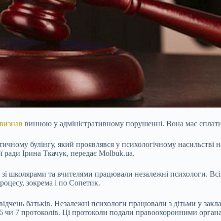
 визнав
винною у адміністративному порушенні. Вона має сплатит
тичному булінгу, який проявлявся у психологічному насильстві н
ї ради Ірина Ткачук, передає Molbuk.ua.
ож зі школярами та вчителями працювали незалежні психологи. Всі
роцесу, зокрема і по Сопетик.
відчень батьків. Незалежні психологи працювали з дітьми у заклад
 6 чи 7 протоколів. Ці протоколи подали правоохоронними органам