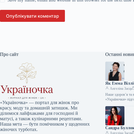
Save my name, email and website in this browser for the next time
Опублікувати коментар
Про сайт
Останні нови
Як Емма Вілліс
Ангеліна Заєць
Наше здоров’я та 
«Україночки» підг
«Україночка» — портал для жінок про
красу, моду та домашній затишок. Ми
ділимося лайфхаками для господині й
матусі, а також кулінарними рецептами.
Наша мета — бути помічником у щоденних
Сандра Буллок 
жіночих турботах.
Ангеліна Заєць