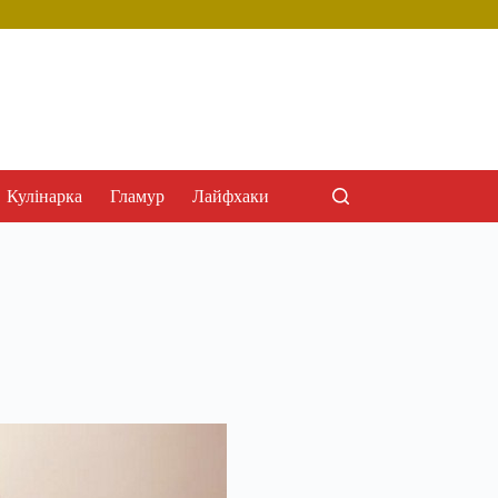
Кулінарка
Гламур
Лайфхаки