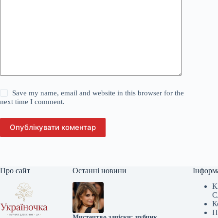
Save my name, email and website in this browser for the
next time I comment.
Опублікувати коментар
Про сайт
Останні новини
Інформ
К
С
К
П
Мистецтво зачіски: чубчик