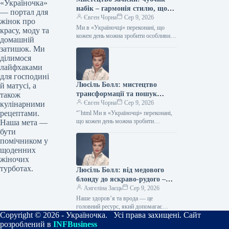
«Україночка»
набік – гармонія стилю, що
— портал для
надихає міленіалів та дивує
Євген Чорна
Сер 9, 2026
жінок про
зумерів
Ми в «Україночці» переконані, що
красу, моду та
кожен день можна зробити особливим,
домашній
якщо додати до нього трішки
затишок. Ми
натхнення. Сьогодні ми розбираємося
ділимося
в…
лайфхаками
для господині
Люсіль Болл: мистецтво
й матусі, а
трансформації та пошук
також
власної гармонії кольору
Євген Чорна
Сер 9, 2026
кулінарними
рецептами.
“`html Ми в «Україночці» переконані,
що кожен день можна зробити
Наша мета —
особливим, якщо додати до нього
бути
трішки натхнення. Сьогодні ми
помічником у
розбираємося…
щоденних
жіночих
турботах.
Люсіль Болл: від медового
блонду до яскраво-рудого –
еволюція зіркового образу
Ангеліна Заєць
Сер 9, 2026
Наше здоров’я та врода — це
головний ресурс, який допомагає
Copyright © 2026 - Україночка. Усі права захищені. Сайт
відчувати себе впевнено кожного дня.
Редакція «Україночки» підготувала
розроблений в
INFBusiness