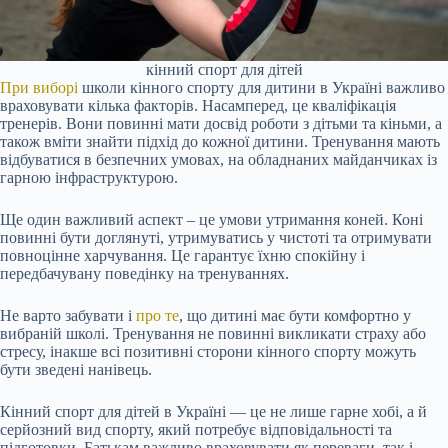
кінний спорт для дітей
При виборі
школи кінного спорту для дитини в Україні важливо
враховувати кілька факторів. Насамперед, це кваліфікація
тренерів. Вони повинні мати досвід роботи з дітьми та кіньми, а
також вміти знайти підхід до кожної дитини. Тренування мають
відбуватися в безпечних умовах, на обладнаних майданчиках із
гарною інфраструктурою.
Ще один важливий аспект – це умови утримання коней. Коні
повинні бути доглянуті, утримуватись у чистоті та отримувати
повноцінне харчування. Це гарантує їхню спокійну і
передбачувану поведінку на тренуваннях.
Не варто забувати і
про те
, що дитині має бути комфортно у
вибраній школі. Тренування не повинні викликати страху або
стресу, інакше всі позитивні сторони кінного спорту можуть
бути зведені нанівець.
Кінний спорт для дітей в Україні — це не лише гарне хобі, а й
серйозний вид спорту, який потребує відповідальності та
підготовки. Батькам важливо враховувати як переваги, так і