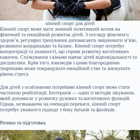
кінний спорт для дітей
Кінний спорт може мати значний позитивний вплив на
фізичний та емоційний розвиток дітей. З погляду фізичного
здоров’я, регулярні тренування допомагають зміцнювати м’язи,
розвивати координацію та баланс. Кінний спорт потребує
концентрації та уважності, що сприяє розвитку когнітивних
навичок. Спілкування з кіньми навчає дітей відповідальності та
дисципліни. Крім того, взаємодія з цими благородними
тваринами може покращувати емоційний стан та знижувати
рівень стресу.
Для дітей з особливими потребами кінний спорт може стати
частиною реабілітації. Іпотерапія — один із методів лікування,
який допомагає у розвитку рухових та когнітивних функцій.
Однак, незважаючи на очевидні переваги, кінний спорт
потребує уважного підходу з боку батьків та фахівців.
Ризики та підготовка