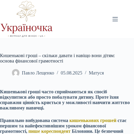
Перейти
до
вмісту
Кишенькові гроші – скільки давати і навіщо вони дітям:
основа фінансової грамотності
Павло Лещенко
05.08.2025
Матуся
Кишенькові гроші часто сприймаються як спосіб
відкупитися або просто побалувати дитину. Проте їхня
справжня цінність криється у можливості навчити життєво
важливому навичці.
Правильно вибудована система
кишенькових грошей
стає
першим та найефективнішим уроком фінансової
грамотності,
пише кореспондент
Біловини. Це безпечний