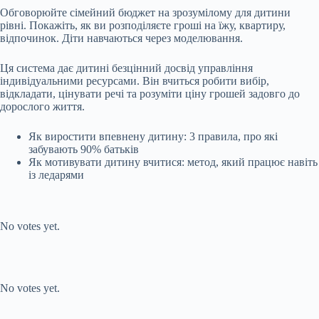
Обговорюйте сімейний бюджет на зрозумілому для дитини
рівні. Покажіть, як ви розподіляєте гроші на їжу, квартиру,
відпочинок. Діти навчаються через моделювання.
Ця система дає дитині безцінний досвід управління
індивідуальними ресурсами. Він вчиться робити вибір,
відкладати, цінувати речі та розуміти ціну грошей задовго до
дорослого життя.
Як виростити впевнену дитину: 3 правила, про які
забувають 90% батьків
Як мотивувати дитину вчитися: метод, який працює навіть
із ледарями
Submit Rating
Rate this item:
No votes yet.
Submit Rating
Rate this item:
No votes yet.