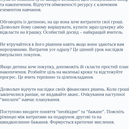
та накопичення. Відчуття обмеженості ресурсу є ключовим
елементом навчання.
Обговоріть із дитиною, на що вона хоче витратити свої гроші.
Дозвольте йому самому вирішувати, купити зараз цукерку або
відкласти на іграшку. Особистий досвід – найкращий вчитель.
Не втручайтеся в його рішення навіть якщо вони здаються вам
нерозумними. Витратив усе одразу? Це цінний урок наслідків
імпульсних покупок.
Якщо дитина хоче покупку, допоможіть їй скласти простий план
накопичення. Розбийте ціль на маленькі кроки та відстежуйте
прогрес. Це вчить терпінню та цілепокладання.
Дозвольте відчути наслідки своїх фінансових рішень. Коли гроші
закінчилися раніше, не видавайте аванс. Очікування наступної
“виплати” навчає планування.
Поступово вводите поняття “необхідне” та “бажане”. Поясніть
різницю між витратами на подарунок другові та на
швидкоплинне бажання. Формується критичне мислення.