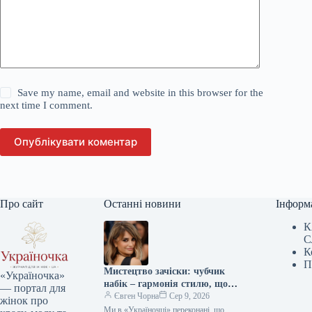
Save my name, email and website in this browser for the
next time I comment.
Опублікувати коментар
Про сайт
Останні новини
Інформ
К
С
К
П
Мистецтво зачіски: чубчик
«Україночка»
набік – гармонія стилю, що
— портал для
надихає міленіалів та дивує
Євген Чорна
Сер 9, 2026
жінок про
зумерів
Ми в «Україночці» переконані, що