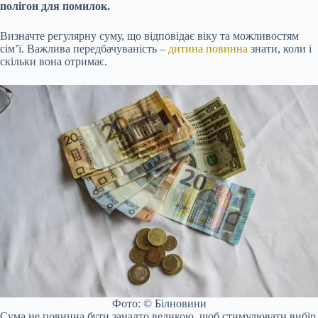
полігон для помилок.
Визначте регулярну суму, що відповідає віку та можливостям
сім’ї. Важлива передбачуваність –
дитина повинна
знати, коли і
скільки вона отримає.
Фото: © Білновини
Сума не повинна бути занадто великою, щоб стимулювати вибір