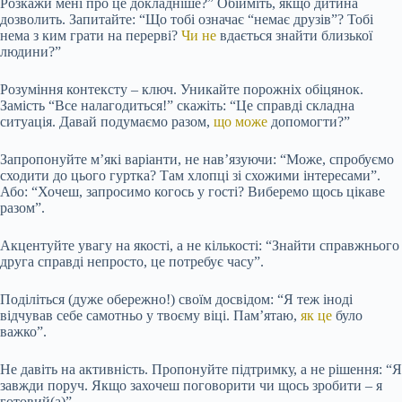
Розкажи мені про це докладніше?” Обійміть, якщо дитина
дозволить. Запитайте: “Що тобі означає “немає друзів”? Тобі
нема з ким грати на перерві?
Чи не
вдається знайти близької
людини?”
Розуміння контексту – ключ. Уникайте порожніх обіцянок.
Замість “Все налагодиться!” скажіть: “Це справді складна
ситуація. Давай подумаємо разом,
що може
допомогти?”
Запропонуйте м’які варіанти, не нав’язуючи: “Може, спробуємо
сходити до цього гуртка? Там хлопці зі схожими інтересами”.
Або: “Хочеш, запросимо когось у гості? Виберемо щось цікаве
разом”.
Акцентуйте увагу на якості, а не кількості: “Знайти справжнього
друга справді непросто, це потребує часу”.
Поділіться (дуже обережно!) своїм досвідом: “Я теж іноді
відчував себе самотньо у твоєму віці. Пам’ятаю,
як це
було
важко”.
Не давіть на активність. Пропонуйте підтримку, а не рішення: “Я
завжди поруч. Якщо захочеш поговорити чи щось зробити – я
готовий(а)”.