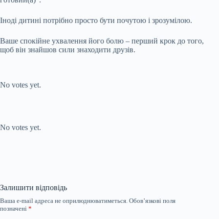
Іноді дитині потрібно просто бути почутою і зрозумілою.
Ваше спокійне ухвалення його болю – перший крок до того,
щоб він знайшов сили знаходити друзів.
Submit Rating
Rate this item:
No votes yet.
Submit Rating
Rate this item:
No votes yet.
Залишити відповідь
Ваша e-mail адреса не оприлюднюватиметься.
Обов’язкові поля
позначені
*