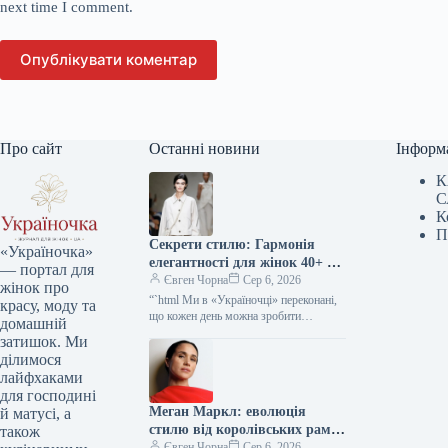
next time I comment.
Опублікувати коментар
Про сайт
Останні новини
Інформ
К
С
К
П
Секрети стилю: Гармонія
«Україночка»
елегантності для жінок 40+ від
— портал для
топ-стилістки
Євген Чорна
Сер 6, 2026
жінок про
“`html Ми в «Україночці» переконані,
красу, моду та
що кожен день можна зробити
домашній
особливим, якщо додати до нього
затишок. Ми
трішки натхнення. Сьогодні ми
ділимося
розбираємося…
лайфхаками
для господині
Меган Маркл: еволюція
й матусі, а
стилю від королівських рамок
також
до тренду тихої розкоші
Євген Чорна
Сер 6, 2026