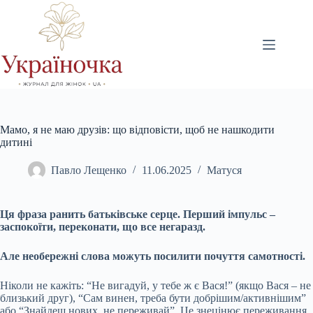
Перейти
до
вмісту
Мамо, я не маю друзів: що відповісти, щоб не нашкодити
дитині
Павло Лещенко
11.06.2025
Матуся
Ця фраза ранить батьківське серце. Перший імпульс –
заспокоїти, переконати, що все негаразд.
Але необережні слова можуть посилити почуття самотності.
Ніколи не кажіть: “Не вигадуй, у тебе ж є Вася!” (якщо Вася – не
близький друг), “Сам винен, треба бути добрішим/активнішим”
або “Знайдеш нових, не переживай”. Це знецінює переживання