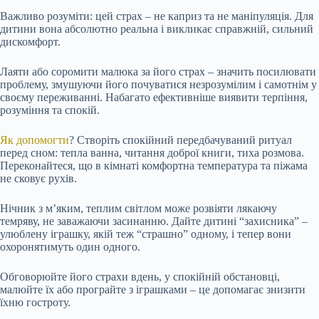
Важливо розуміти: цей страх – не каприз та не маніпуляція. Для
дитини вона абсолютно реальна і викликає справжній, сильний
дискомфорт.
Лаяти або соромити малюка за його страх – значить посилювати
проблему, змушуючи його почуватися незрозумілим і самотнім у
своєму переживанні. Набагато ефективніше виявити терпіння,
розуміння та спокій.
Як допомогти
? Створіть спокійний передбачуваний ритуал
перед сном: тепла ванна, читання доброї книги, тиха розмова.
Переконайтеся, що в кімнаті комфортна температура та піжама
не сковує рухів.
Нічник з м’яким, теплим світлом може розвіяти лякаючу
темряву, не заважаючи засинанню. Дайте дитині “захисника” –
улюблену іграшку, якій теж “страшно” одному, і тепер вони
охоронятимуть один одного.
Обговорюйте його страхи вдень, у спокійній обстановці,
малюйте їх або програйте з іграшками – це допомагає знизити
їхню гостроту.