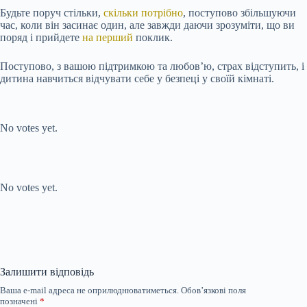
Будьте поруч стільки,
скільки потрібно
, поступово збільшуючи
час, коли він засинає один, але завжди даючи зрозуміти, що ви
поряд і прийдете
на перший
поклик.
Поступово, з вашою підтримкою та любов’ю, страх відступить, і
дитина навчиться відчувати себе у безпеці у своїй кімнаті.
Submit Rating
Rate this item:
No votes yet.
Submit Rating
Rate this item:
No votes yet.
Залишити відповідь
Ваша e-mail адреса не оприлюднюватиметься.
Обов’язкові поля
позначені
*