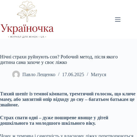
Перейти
до
вмісту
Нічні страхи руйнують сон? Робочий метод, після якого
дитина сама захоче у своє ліжко
Павло Лещенко
17.06.2025
Матуся
Тихий шепіт із темної кімнати, тремтячий голосок, що кличе
маму, або завзятий опір відходу до сну – багатьом батькам це
знайоме.
Страх спати одні – дуже поширене явище у дітей
дошкільного та молодшого шкільного віку.
Чому ж темрява і самотність у власному ліжку перетворюються