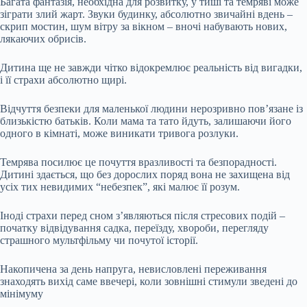
Багата фантазія, необхідна для розвитку, у тиші та темряві може
зіграти злий жарт. Звуки будинку, абсолютно звичайні вдень –
скрип мостин, шум вітру за вікном – вночі набувають нових,
лякаючих обрисів.
Дитина ще не завжди чітко відокремлює реальність від вигадки,
і її страхи абсолютно щирі.
Відчуття безпеки для маленької людини нерозривно пов’язане із
близькістю батьків. Коли мама та тато йдуть, залишаючи його
одного в кімнаті, може виникати тривога розлуки.
Темрява посилює це почуття вразливості та безпорадності.
Дитині здається, що без дорослих поряд вона не захищена від
усіх тих невидимих “небезпек”, які малює її розум.
Іноді страхи перед сном з’являються після стресових подій –
початку відвідування садка, переїзду, хвороби, перегляду
страшного мультфільму чи почутої історії.
Накопичена за день напруга, невисловлені переживання
знаходять вихід саме ввечері, коли зовнішні стимули зведені до
мінімуму