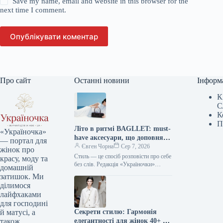
Save my name, email and website in this browser for the
next time I comment.
Опублікувати коментар
Про сайт
Останні новини
Інформ
К
С
К
П
Літо в ритмі BAGLLET: must-
«Україночка»
have аксесуари, що доповнять
— портал для
твій фешн-образ
Євген Чорна
Сер 7, 2026
жінок про
Стиль — це спосіб розповісти про себе
красу, моду та
без слів. Редакція «Україночки»
домашній
уважно стежить за останніми
затишок. Ми
тенденціями, і сьогодні ми
ділимося
підготували…
лайфхаками
для господині
Секрети стилю: Гармонія
й матусі, а
елегантності для жінок 40+ від
також