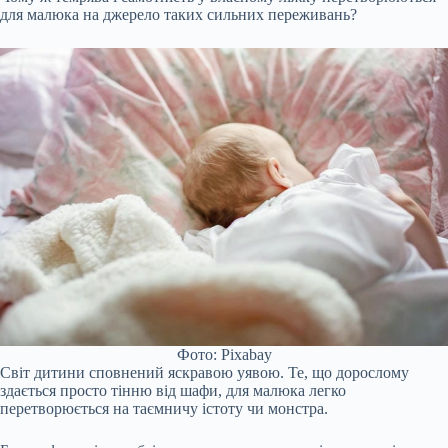
для малюка на джерело таких сильних переживань?
Фото: Pixabay
Світ дитини сповнений яскравою уявою. Те, що дорослому
здається просто тінню від шафи, для малюка легко
перетворюється на таємничу істоту чи монстра.