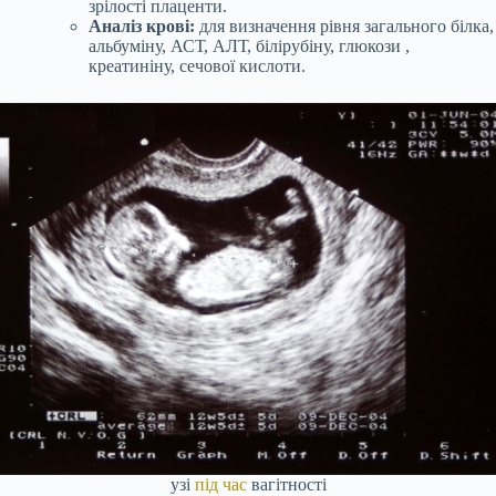
зрілості плаценти.
Аналіз крові:
для визначення рівня загального білка,
альбуміну, АСТ, АЛТ, білірубіну, глюкози ,
креатиніну, сечової кислоти.
узі
під час
вагітності