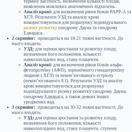
терміну вагітності, визначення кількості плодів,
виявлення можливих анатомічних відхилень.
Аналіз крові:
для визначення рівня білків PAPP-A та
ХГЛ. Результати УЗД та аналізу крові
використовуються для розрахунку індивідуального
ризику розвитку
синдрому Дауна та синдрому
Едвардса.
2 скринінг:
проводиться на 18-21 тижні вагітності. До
нього входить:
УЗД:
для оцінки зростання та розвитку плоду,
визначення його положення, кількості
навколоплідних вод, стану плаценти.
Аналіз крові:
для визначення рівня білків альфа-
фетопротеїну (АФП), хоріонічного гонадотропіну
людини ( ХГЛ) та некон’югованого естріолу
(некон’югованого Е3). Результати УЗД та аналізу
крові використовуються для розрахунку
індивідуального ризику розвитку синдрому Дауна,
синдрому Едвардса, а також деяких інших
уроджених вад.
3 скринінг:
проводиться на 30-32 тижні вагітності. До
нього входить:
УЗД:
для оцінки зростання та розвитку плоду,
визначення його положення, кількості
навколоплідних вод, стану плаценти, ступеня