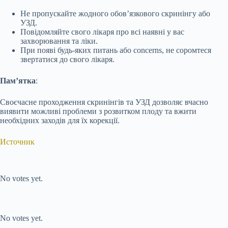
Не пропускайте жодного обов’язкового скринінгу або
УЗД.
Повідомляйте свого лікаря про всі наявні у вас
захворювання та ліки.
При появі будь-яких питань або concerns, не соромтеся
звертатися до свого лікаря.
Пам’ятка
:
Своєчасне проходження скринінгів та УЗД дозволяє вчасно
виявити можливі проблеми з розвитком плоду та вжити
необхідних заходів для їх корекції.
Источник
Submit Rating
Rate this item:
No votes yet.
Submit Rating
Rate this item:
No votes yet.