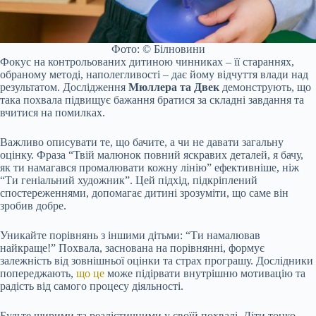
Фото: © Білновини
Фокус на контрольованих дитиною чинниках – її стараннях,
обраному методі, наполегливості – дає йому відчуття влади над
результатом. Дослідження
Мюллера та Двек
демонструють, що
така похвала підвищує бажання братися за складні завдання та
вчитися на помилках.
Важливо описувати те, що бачите, а чи не давати загальну
оцінку. Фраза “Твій малюнок повний яскравих деталей, я бачу,
як ти намагався промалювати кожну лінію” ефективніше, ніж
“Ти геніальний художник”. Цей підхід, підкріплений
спостереженнями, допомагає дитині зрозуміти, що саме він
зробив добре.
Уникайте порівнянь з іншими дітьми: “Ти намалював
найкраще!” Похвала, заснована на порівнянні, формує
залежність від зовнішньої оцінки та страх програшу. Дослідники
попереджають,
що це
може підірвати внутрішню мотивацію та
радість від самого процесу діяльності.
Будьте щирими та реалістичними у своїй похвалі. Діти тонко