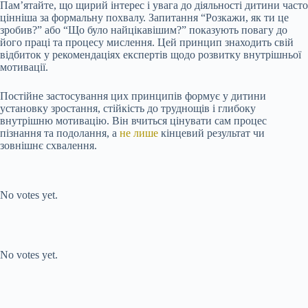
Пам’ятайте, що щирий інтерес і увага до діяльності дитини часто
цінніша за формальну похвалу. Запитання “Розкажи, як ти це
зробив?” або “Що було найцікавішим?” показують повагу до
його праці та процесу мислення. Цей принцип знаходить свій
відбиток у рекомендаціях експертів щодо розвитку внутрішньої
мотивації.
Постійне застосування цих принципів формує у дитини
установку зростання, стійкість до труднощів і глибоку
внутрішню мотивацію. Він вчиться цінувати сам процес
пізнання та подолання, а
не лише
кінцевий результат чи
зовнішнє схвалення.
Submit Rating
Rate this item:
No votes yet.
Submit Rating
Rate this item:
No votes yet.