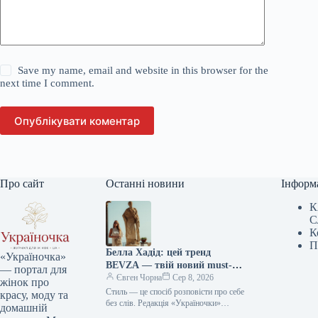
Save my name, email and website in this browser for the
next time I comment.
Опублікувати коментар
Про сайт
Останні новини
Інформ
К
С
К
П
Белла Хадід: цей тренд
«Україночка»
BEVZA — твій новий must-
— портал для
have сезону!
Євген Чорна
Сер 8, 2026
жінок про
Стиль — це спосіб розповісти про себе
красу, моду та
без слів. Редакція «Україночки»
домашній
уважно стежить за останніми