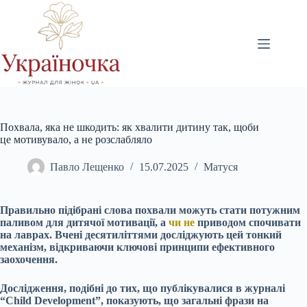
Перейти
до
вмісту
Похвала, яка не шкодить: як хвалити дитину так, щоби
це мотивувало, а не розслабляло
Павло Лещенко
15.07.2025
Матуся
Правильно підібрані слова похвали можуть стати потужним
паливом для дитячої мотивації, а
чи не
приводом спочивати
на лаврах. Вчені десятиліттями досліджують цей тонкий
механізм, відкриваючи ключові принципи ефективного
заохочення.
Дослідження, подібні до тих, що публікувалися в журналі
“Child Development”, показують, що загальні фрази на