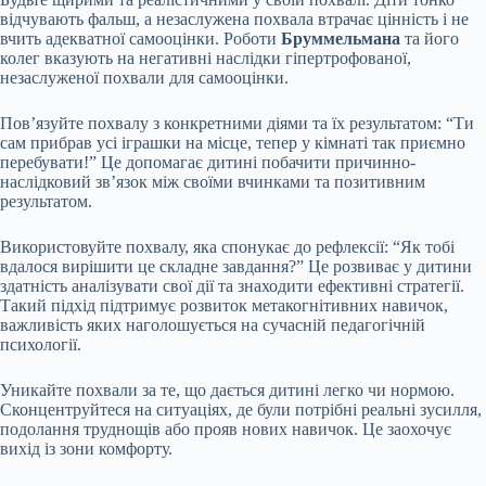
відчувають фальш, а незаслужена похвала втрачає цінність і не
вчить адекватної самооцінки. Роботи
Бруммельмана
та його
колег вказують на негативні наслідки гіпертрофованої,
незаслуженої похвали для самооцінки.
Пов’язуйте похвалу з конкретними діями та їх результатом: “Ти
сам прибрав усі іграшки на місце, тепер у кімнаті так приємно
перебувати!” Це допомагає дитині побачити причинно-
наслідковий зв’язок між своїми вчинками та позитивним
результатом.
Використовуйте похвалу, яка спонукає до рефлексії: “Як тобі
вдалося вирішити це складне завдання?” Це розвиває у дитини
здатність аналізувати свої дії та знаходити ефективні стратегії.
Такий підхід підтримує розвиток метакогнітивних навичок,
важливість яких наголошується на сучасній педагогічній
психології.
Уникайте похвали за те, що дається дитині легко чи нормою.
Сконцентруйтеся на ситуаціях, де були потрібні реальні зусилля,
подолання труднощів або прояв нових навичок. Це заохочує
вихід із зони комфорту.